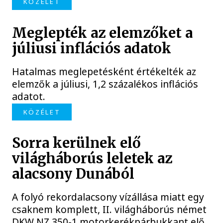
KÖZÉLET
Meglepték az elemzőket a
júliusi inflációs adatok
Hatalmas meglepetésként értékelték az
elemzők a júliusi, 1,2 százalékos inflációs
adatot.
KÖZÉLET
Sorra kerülnek elő
világháborús leletek az
alacsony Dunából
A folyó rekordalacsony vízállása miatt egy
csaknem komplett, II. világháborús német
DKW NZ 350-1 motorkerékpárbukkant elő