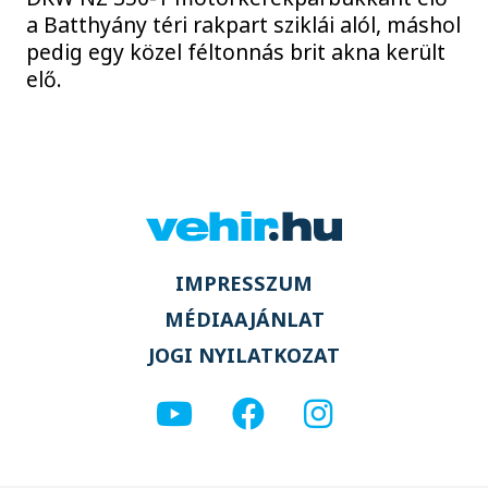
a Batthyány téri rakpart sziklái alól, máshol
pedig egy közel féltonnás brit akna került
elő.
IMPRESSZUM
MÉDIAAJÁNLAT
JOGI NYILATKOZAT