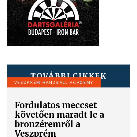
TOVÁBBI CIKKEK
VESZPRÉM HANDBALL ACADEMY
Fordulatos meccset
követően maradt le a
bronzéremről a
Veszprém