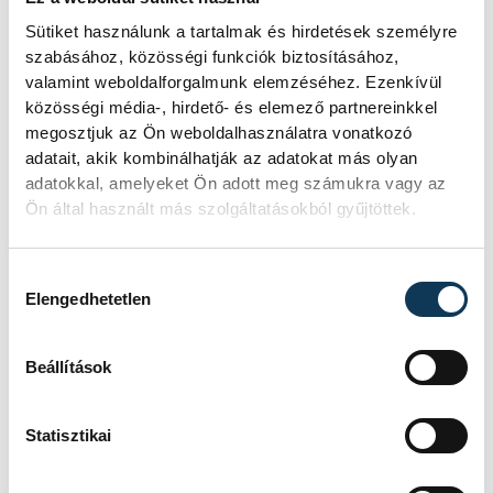
A Youth Club Trophy tehát nem egy
egyszerű új verseny – hanem egy
Sütiket használunk a tartalmak és hirdetések személyre
szabásához, közösségi funkciók biztosításához,
lehetőség a jövő építésére, amelyben
valamint weboldalforgalmunk elemzéséhez. Ezenkívül
Veszprém, mint mindig, most is
közösségi média-, hirdető- és elemező partnereinkkel
kulcsszerepet vállal.
megosztjuk az Ön weboldalhasználatra vonatkozó
adatait, akik kombinálhatják az adatokat más olyan
adatokkal, amelyeket Ön adott meg számukra vagy az
Ön által használt más szolgáltatásokból gyűjtöttek.
sport
kézilabda
Hozzájárulás kiválasztása
One Veszprém HC
Elengedhetetlen
Veszprém Handball Academy
Beállítások
Gulyás István
Európai ifjúsági kézilabdaliga
Statisztikai
Szabó János
Kővári Péter