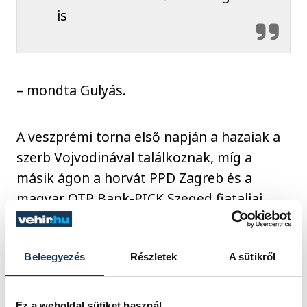
is
– mondta Gulyás.
A veszprémi torna első napján a hazaiak a
szerb Vojvodinával találkoznak, míg a
másik ágon a horvát PPD Zagreb és a
magyar OTP Bank-PICK Szeged fiataljai
csapnak össze. A tornára 16 játékos
nevezhető, a győztes pedig jogot szerez a
kölni döntőn való részvételre.
Beleegyezés
Részletek
A sütikről
Ez a weboldal sütiket használ