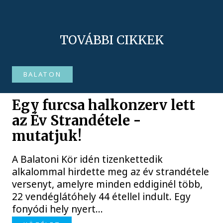
TOVÁBBI CIKKEK
BALATON
Egy furcsa halkonzerv lett
az Év Strandétele -
mutatjuk!
A Balatoni Kör idén tizenkettedik
alkalommal hirdette meg az év strandétele
versenyt, amelyre minden eddiginél több,
22 vendéglátóhely 44 étellel indult. Egy
fonyódi hely nyert...