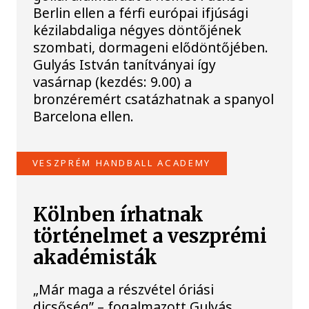
Berlin ellen a férfi európai ifjúsági
kézilabdaliga négyes döntőjének
szombati, dormageni elődöntőjében.
Gulyás István tanítványai így
vasárnap (kezdés: 9.00) a
bronzéremért csatázhatnak a spanyol
Barcelona ellen.
VESZPRÉM HANDBALL ACADEMY
Kölnben írhatnak
történelmet a veszprémi
akadémisták
„Már maga a részvétel óriási
dicsőség” – fogalmazott Gulyás