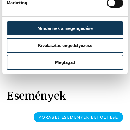
Marketing
Youth Club Trophy
Mindennek a megengedése
Kiválasztás engedélyezése
FOTÓS
SZERZŐ
Szalai
vehir.hu
Megtagad
Csaba
Események
KORÁBBI ESEMÉNYEK BETÖLTÉSE