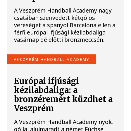
A Veszprém Handball Academy nagy
csatában szenvedett kétgólos
vereséget a spanyol Barcelona ellen a
férfi európai ifjúsági kézilabdaliga
vasárnap délelőtti bronzmeccsén.
VESZPRÉM HANDBALL ACADEMY
Európai ifjúsági
kézilabdaliga: a
bronzéremért küzdhet a
Veszprém
A Veszprém Handball Academy nyolc
góllal alulmaradt a német Füchse