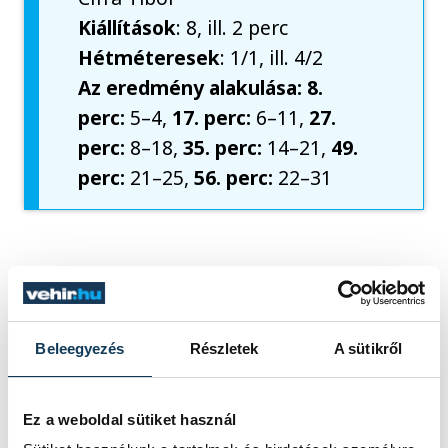
Kiállítások
: 8, ill. 2 perc
Hétméteresek
: 1/1, ill. 4/2
Az eredmény alakulása: 8.
perc:
5–4,
17. perc:
6–11,
27.
perc:
8–18,
35. perc:
14–21,
49.
perc:
21–25,
56. perc:
22–31
sport
kézilabda
férfi kézilabda NB I
Veszprémi KKFT
Beleegyezés
Részletek
A sütikről
Veszprém Handball Academy
Ez a weboldal sütiket használ