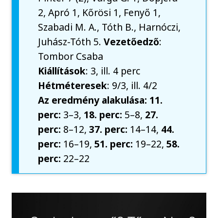
2, Apró 1, Kőrösi 1, Fenyő 1,
Szabadi M. A., Tóth B., Harnóczi,
Juhász-Tóth 5.
Vezetőedző
:
Tombor Csaba
Kiállítások
: 3, ill. 4 perc
Hétméteresek
: 9/3, ill. 4/2
Az eredmény alakulása: 11.
perc:
3–3,
18. perc:
5–8,
27.
perc:
8–12,
37. perc:
14–14,
44.
perc:
16–19,
51. perc:
19–22,
58.
perc:
22–22