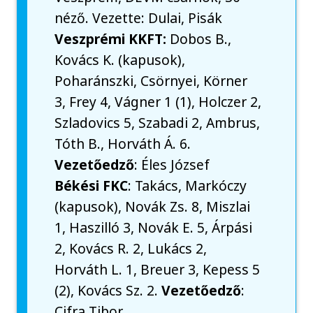
néző. Vezette: Dulai, Pisák
Veszprémi KKFT:
Dobos B.,
Kovács K. (kapusok),
Poharánszki, Csörnyei, Körner
3, Frey 4, Vágner 1 (1), Holczer 2,
Szladovics 5, Szabadi 2, Ambrus,
Tóth B., Horváth Á. 6.
Vezetőedző
: Éles József
Békési FKC
: Takács, Markóczy
(kapusok), Novák Zs. 8, Miszlai
1, Haszilló 3, Novák E. 5, Árpási
2, Kovács R. 2, Lukács 2,
Horváth L. 1, Breuer 3, Kepess 5
(2), Kovács Sz. 2.
Vezetőedző
:
Cifra Tibor