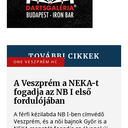
TOVÁBBI CIKKEK
ONE VESZPRÉM HC
A Veszprém a NEKA-t
fogadja az NB I első
fordulójában
A férfi kézilabda NB I-ben címvédő
Veszprém, és a női bajnok Győr is a