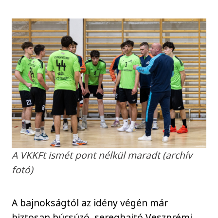
A VKKFt ismét pont nélkül maradt (archív
fotó)
A bajnokságtól az idény végén már
biztosan búcsúzó, sereghajtó Veszprémi