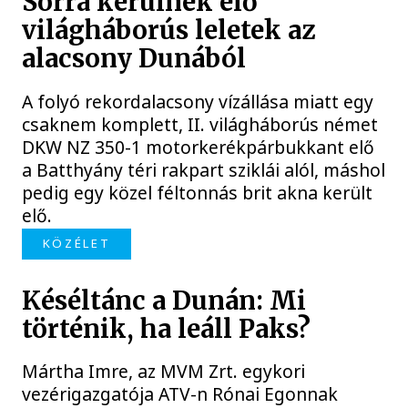
Sorra kerülnek elő
világháborús leletek az
alacsony Dunából
A folyó rekordalacsony vízállása miatt egy
csaknem komplett, II. világháborús német
DKW NZ 350-1 motorkerékpárbukkant elő
a Batthyány téri rakpart sziklái alól, máshol
pedig egy közel féltonnás brit akna került
elő.
KÖZÉLET
Késéltánc a Dunán: Mi
történik, ha leáll Paks?
Mártha Imre, az MVM Zrt. egykori
vezérigazgatója ATV-n Rónai Egonnak