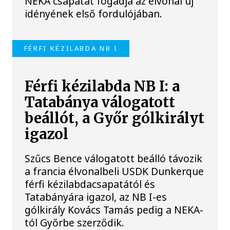
NEKA csapatát fogadja az élvonal új
idényének első fordulójában.
FÉRFI KÉZILABDA NB I
Férfi kézilabda NB I: a
Tatabánya válogatott
beállót, a Győr gólkirályt
igazol
Szűcs Bence válogatott beálló távozik
a francia élvonalbeli USDK Dunkerque
férfi kézilabdacsapatától és
Tatabányára igazol, az NB I-es
gólkirály Kovács Tamás pedig a NEKA-
tól Győrbe szerződik.