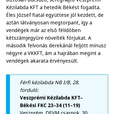
Kézilabda KFT a hetedik Békést fogadta.
Éles József fiatal együttese jól kezdett, de
aztán látványosan megtorpant, így a
vendégek már az első félidőben
kétszámjegyűre növelték fórjukat. A
második felvonás derekánál feljött mínusz
négyre a VKKFT, ám a hajrában megint a
vendégek akarata érvényesült.
Férfi kézilabda NB I/B, 28.
forduló:
Veszprémi Kézilabda KFT–
Békési FKC 23–34 (11–19)
Veszprém, DEVM csarnok, 30