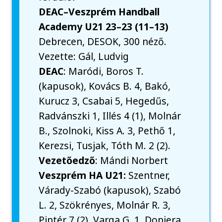
DEAC–Veszprém Handball
Academy U21 23–23 (11–13)
Debrecen, DESOK, 300 néző.
Vezette: Gál, Ludvig
DEAC
: Maródi, Boros T.
(kapusok), Kovács B. 4, Bakó,
Kurucz 3, Csabai 5, Hegedűs,
Radvánszki 1, Illés 4 (1), Molnár
B., Szolnoki, Kiss A. 3, Pethő 1,
Kerezsi, Tusjak, Tóth M. 2 (2).
Vezetőedző
: Mándi Norbert
Veszprém HA U21:
Szentner,
Várady-Szabó (kapusok), Szabó
L. 2, Szökrényes, Molnár R. 3,
Pintér 7 (2), Varga G. 1, Dopjera