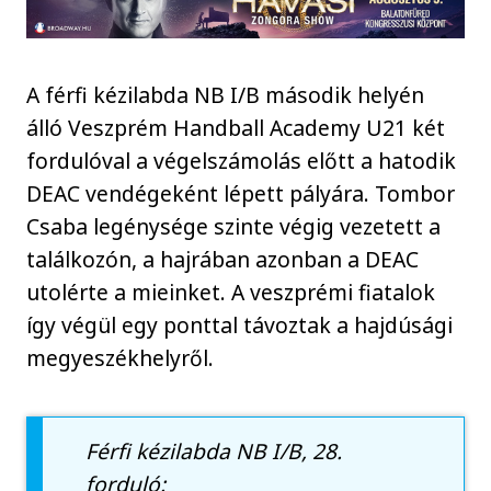
A férfi kézilabda NB I/B második helyén
álló Veszprém Handball Academy U21 két
fordulóval a végelszámolás előtt a hatodik
DEAC vendégeként lépett pályára. Tombor
Csaba legénysége szinte végig vezetett a
találkozón, a hajrában azonban a DEAC
utolérte a mieinket. A veszprémi fiatalok
így végül egy ponttal távoztak a hajdúsági
megyeszékhelyről.
Férfi kézilabda NB I/B, 28.
forduló: