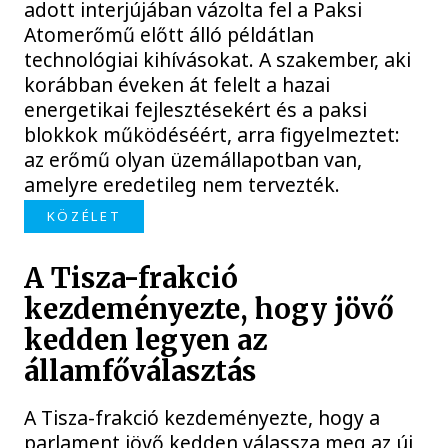
adott interjújában vázolta fel a Paksi
Atomerőmű előtt álló példátlan
technológiai kihívásokat. A szakember, aki
korábban éveken át felelt a hazai
energetikai fejlesztésekért és a paksi
blokkok működéséért, arra figyelmeztet:
az erőmű olyan üzemállapotban van,
amelyre eredetileg nem tervezték.
KÖZÉLET
A Tisza-frakció
kezdeményezte, hogy jövő
kedden legyen az
államfőválasztás
A Tisza-frakció kezdeményezte, hogy a
parlament jövő kedden válassza meg az új