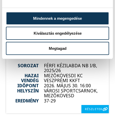
VENDÉG
VESZPRÉM HANDBALL
ACADEMY U21
IDŐPONT
2026. MÁJUS 23. 18:00
HELYSZÍN
BÉKÉS, VÁROSI
Mindennek a megengedése
SPORTCSARNOK
EREDMÉNY
33-32
Kiválasztás engedélyezése
RÉSZLETEK
Megtagad
SOROZAT
FÉRFI KÉZILABDA NB I/B,
2025/26
HAZAI
MEZŐKÖVESDI KC
VENDÉG
VESZPRÉMI KKFT
IDŐPONT
2026. MÁJUS 30. 16:00
HELYSZÍN
VÁROSI SPORTCSARNOK,
MEZŐKÖVESD
EREDMÉNY
37-29
RÉSZLETEK