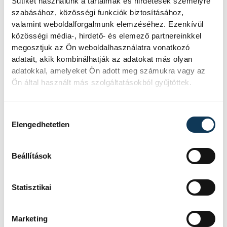
Sütiket használunk a tartalmak és hirdetések személyre
szabásához, közösségi funkciók biztosításához,
valamint weboldalforgalmunk elemzéséhez. Ezenkívül
FOTÓS
SZERZŐ
közösségi média-, hirdető- és elemező partnereinkkel
Szalai
vehir.hu
megosztjuk az Ön weboldalhasználatra vonatkozó
Csaba
adatait, akik kombinálhatják az adatokat más olyan
adatokkal, amelyeket Ön adott meg számukra vagy az
Ön által használt más szolgáltatásokból gyűjtöttek.
Események
Hozzájárulás kiválasztása
Elengedhetetlen
KORÁBBI ESEMÉNYEK BETÖLTÉSE
Beállítások
Statisztikai
SOROZAT
FÉRFI KÉZILABDA NB I/B
2025/26
Marketing
HAZAI
BÉKÉSI FKC