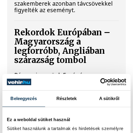
szakemberek azonban távcsövekkel
figyelték az eseményt.
Rekordok Európában –
Magyarország a
legforróbb, Angliában
szárazság tombol
Rá sem ismerünk Európára,
kontinensszerte rekordokat dönt a
hőség. Magyarország a legforróbb
országok közé került, miközben az
Beleegyezés
Részletek
A sütikről
Egyesült Királyságban olyan száraz
júliust mértek, amilyenre 155 éve nem
volt példa.
Ez a weboldal sütiket használ
Sütiket használunk a tartalmak és hirdetések személyre