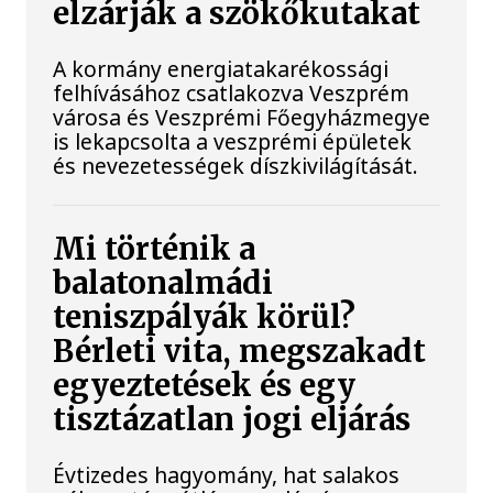
elzárják a szökőkutakat
A kormány energiatakarékossági
felhívásához csatlakozva Veszprém
városa és Veszprémi Főegyházmegye
is lekapcsolta a veszprémi épületek
és nevezetességek díszkivilágítását.
Mi történik a
balatonalmádi
teniszpályák körül?
Bérleti vita, megszakadt
egyeztetések és egy
tisztázatlan jogi eljárás
Évtizedes hagyomány, hat salakos