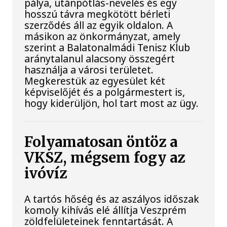
pálya, utánpótlás-nevelés és egy
hosszú távra megkötött bérleti
szerződés áll az egyik oldalon. A
másikon az önkormányzat, amely
szerint a Balatonalmádi Tenisz Klub
aránytalanul alacsony összegért
használja a városi területet.
Megkerestük az egyesület két
képviselőjét és a polgármestert is,
hogy kiderüljön, hol tart most az ügy.
Folyamatosan öntöz a
VKSZ, mégsem fogy az
ivóvíz
A tartós hőség és az aszályos időszak
komoly kihívás elé állítja Veszprém
zöldfelületeinek fenntartását. A