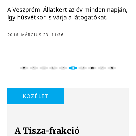
A Veszprémi Állatkert az év minden napján,
így húsvétkor is várja a látogatókat.
2016. MÁRCIUS 23. 11:36
...
6
7
8
9
10
KÖZÉLET
A Tisza-frakció