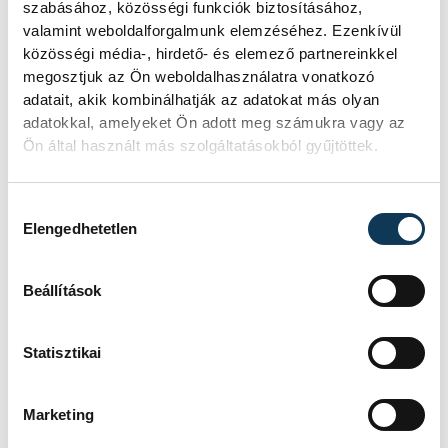
A múltban és ma is rossz
szabásához, közösségi funkciók biztosításához,
valamint weboldalforgalmunk elemzéséhez. Ezenkívül
hírt hoz a dunai Ínség-
közösségi média-, hirdető- és elemező partnereinkkel
szikla
megosztjuk az Ön weboldalhasználatra vonatkozó
adatait, akik kombinálhatják az adatokat más olyan
Újra kilátszik a Dunából az aszály
adatokkal, amelyeket Ön adott meg számukra vagy az
hírnöke! Régen a felbukkanása egyet
Ön által használt más szolgáltatásokból gyűjtöttek.
jelentett az éhínséggel, ma pedig a
klímaváltozás okozta extrém
szárazságra hívja fel a figyelmet.
Hozzájárulás kiválasztása
Elengedhetetlen
Elmeséljük a baljós kőtömb
történetét.
Beállítások
Magyar Péter:
Statisztikai
Magyarország
energiaellátása stabil
Marketing
Jelenleg stabil Magyarország