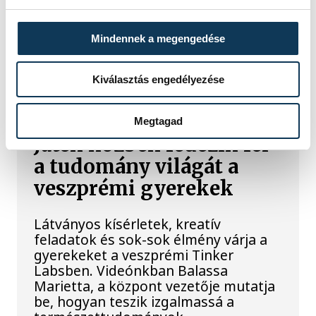
energiaellátása, a paksi erőmű
munkatársai azon dolgoznak, hogy az
Mindennek a megengedése
utolsó még termelő turbina
hibamentesen működjön - közölte a
miniszterelnök a paksi erőműnél tett
Kiválasztás engedélyezése
keddi látogatása során.
Megtagad
Játék közben fedezik fel
a tudomány világát a
veszprémi gyerekek
Látványos kísérletek, kreatív
feladatok és sok-sok élmény várja a
gyerekeket a veszprémi Tinker
Labsben. Videónkban Balassa
Marietta, a központ vezetője mutatja
be, hogyan teszik izgalmassá a