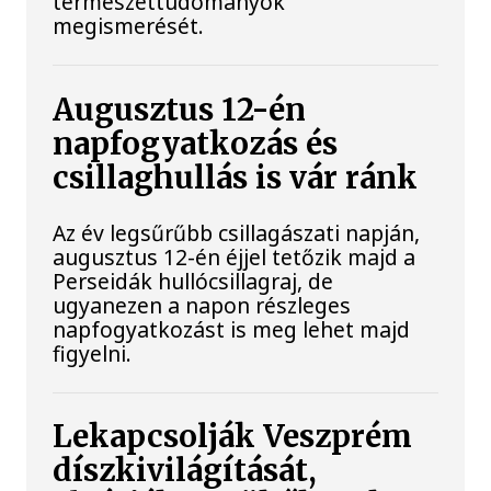
természettudományok
megismerését.
Augusztus 12-én
napfogyatkozás és
csillaghullás is vár ránk
Az év legsűrűbb csillagászati napján,
augusztus 12-én éjjel tetőzik majd a
Perseidák hullócsillagraj, de
ugyanezen a napon részleges
napfogyatkozást is meg lehet majd
figyelni.
Lekapcsolják Veszprém
díszkivilágítását,