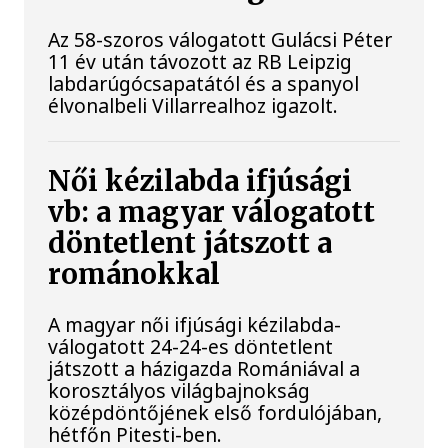
Az 58-szoros válogatott Gulácsi Péter
11 év után távozott az RB Leipzig
labdarúgócsapatától és a spanyol
élvonalbeli Villarrealhoz igazolt.
Női kézilabda ifjúsági
vb: a magyar válogatott
döntetlent játszott a
románokkal
A magyar női ifjúsági kézilabda-
válogatott 24-24-es döntetlent
játszott a házigazda Romániával a
korosztályos világbajnokság
középdöntőjének első fordulójában,
hétfőn Pitesti-ben.