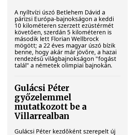
A nyíltvízi úszó Betlehem Dávid a
párizsi Európa-bajnokságon a keddi
10 kilométeren szerzett ezüstérmét
követően, szerdán 5 kilométeren is
második lett Florian Wellbrock
mögött; a 22 éves magyar úszó bízik
benne, hogy akár már jövőre, a hazai
rendezésű világbajnokságon "fogást
talál" a németek olimpiai bajnokán.
Gulácsi Péter
győzelemmel
mutatkozott be a
Villarrealban
Gulácsi Péter kezdőként szerepelt új