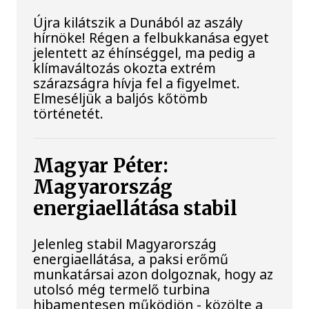
Újra kilátszik a Dunából az aszály
hírnöke! Régen a felbukkanása egyet
jelentett az éhínséggel, ma pedig a
klímaváltozás okozta extrém
szárazságra hívja fel a figyelmet.
Elmeséljük a baljós kőtömb
történetét.
Magyar Péter:
Magyarország
energiaellátása stabil
Jelenleg stabil Magyarország
energiaellátása, a paksi erőmű
munkatársai azon dolgoznak, hogy az
utolsó még termelő turbina
hibamentesen működjön - közölte a