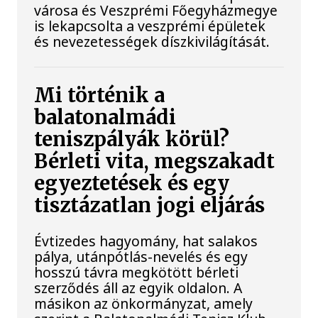
városa és Veszprémi Főegyházmegye
is lekapcsolta a veszprémi épületek
és nevezetességek díszkivilágítását.
Mi történik a
balatonalmádi
teniszpályák körül?
Bérleti vita, megszakadt
egyeztetések és egy
tisztázatlan jogi eljárás
Évtizedes hagyomány, hat salakos
pálya, utánpótlás-nevelés és egy
hosszú távra megkötött bérleti
szerződés áll az egyik oldalon. A
másikon az önkormányzat, amely