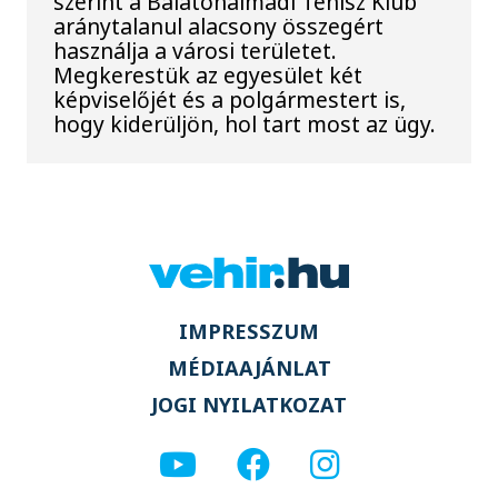
szerint a Balatonalmádi Tenisz Klub
aránytalanul alacsony összegért
használja a városi területet.
Megkerestük az egyesület két
képviselőjét és a polgármestert is,
hogy kiderüljön, hol tart most az ügy.
IMPRESSZUM
MÉDIAAJÁNLAT
JOGI NYILATKOZAT