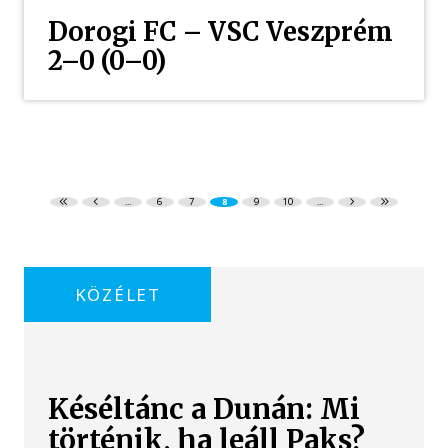
Dorogi FC – VSC Veszprém
2–0 (0–0)
...
6
7
8
9
10
...
KÖZÉLET
Késéltánc a Dunán: Mi
történik, ha leáll Paks?