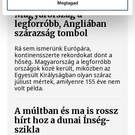
Rekordok Európában –
Megtagad
Magyarország a
legforróbb, Angliában
szárazság tombol
Rá sem ismerünk Európára,
kontinensszerte rekordokat dönt a
hőség. Magyarország a legforróbb
országok közé került, miközben az
Egyesült Királyságban olyan száraz
júliust mértek, amilyenre 155 éve nem
volt példa.
A múltban és ma is rossz
hírt hoz a dunai Ínség-
szikla