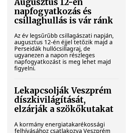
Augusztus 12-én
napfogyatkozás és
csillaghullás is vár ránk
Az év legsűrűbb csillagászati napján,
augusztus 12-én éjjel tetőzik majd a
Perseidák hullócsillagraj, de
ugyanezen a napon részleges
napfogyatkozást is meg lehet majd
figyelni.
Lekapcsolják Veszprém
díszkivilágítását,
elzárják a szökőkutakat
A kormány energiatakarékossági
felhívásához csatlakozva Veszprém