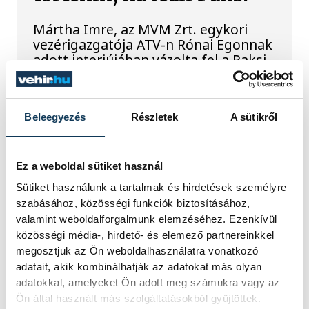
Mártha Imre, az MVM Zrt. egykori
vezérigazgatója ATV-n Rónai Egonnak
adott interjújában vázolta fel a Paksi
Atomerőmű előtt álló példátlan
technológiai kihívásokat. A
szakember, aki korábban éveken át
felelt a hazai energetikai
Beleegyezés
Részletek
A sütikről
fejlesztésekért és a paksi blokkok
működéséért, arra figyelmeztet: az
erőmű olyan üzemállapotban van,
Ez a weboldal sütiket használ
amelyre eredetileg nem tervezték.
Sütiket használunk a tartalmak és hirdetések személyre
szabásához, közösségi funkciók biztosításához,
valamint weboldalforgalmunk elemzéséhez. Ezenkívül
A Tisza-frakció
közösségi média-, hirdető- és elemező partnereinkkel
kezdeményezte, hogy
megosztjuk az Ön weboldalhasználatra vonatkozó
adatait, akik kombinálhatják az adatokat más olyan
jövő kedden legyen az
adatokkal, amelyeket Ön adott meg számukra vagy az
államfőválasztás
Ön által használt más szolgáltatásokból gyűjtöttek.