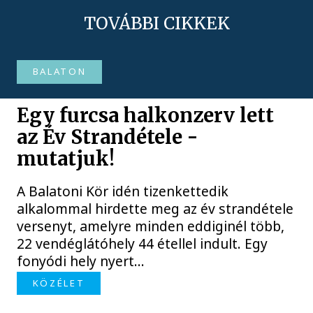
TOVÁBBI CIKKEK
BALATON
Egy furcsa halkonzerv lett
az Év Strandétele -
mutatjuk!
A Balatoni Kör idén tizenkettedik
alkalommal hirdette meg az év strandétele
versenyt, amelyre minden eddiginél több,
22 vendéglátóhely 44 étellel indult. Egy
fonyódi hely nyert...
KÖZÉLET