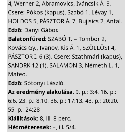
4, Werner 2, Abramovics, Iváncsik Á. 3.
Csere: Pókos (kapus), Szabó 1, Lévay 1,
HOLDOS 5, PÁSZTOR Á. 7, Bujisics 2, Antal.
Edző
: Danyi Gábor.
Balatonfüred
: SZABÓ T. – Tombor 2,
Kovács Gy., Ivanov, Kis Á. 1, SZŐLLŐSI 4,
PÁSZTOR I. 6 (3). Csere: Szathmári (kapus),
SANDRK 12 (1), SALAMON 3, Németh L. 1,
Mateo.
Edző
: Sótonyi László.
Az eredmény alakulása.
9. p.: 3:4. 16. p.:
6:6. 23. p.: 8:10. 36. p.: 17:13. 43. p.: 20:20.
55. p.: 24:28
Kiállítások
: 8, ill. 8 perc.
Hétméteresek
: –, ill. 5/4.