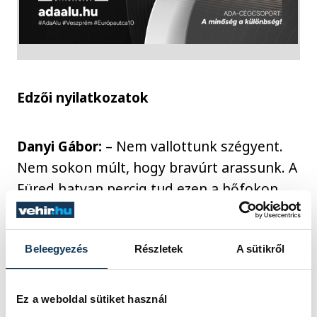
Edzői nyilatkozatok
Danyi Gábor:
– Nem vallottunk szégyent.
Nem sokon múlt, hogy bravúrt arassunk. A
Füred hatvan percig tud ezen a hőfokon
játszani, mi pedig csak ötvenig. Fiatal
csapatom ilyen játékkal a jövőben még
sokra viheti.
Beleegyezés
Részletek
A sütikről
Sótonyi László:
– Rendkívül nehéz
Ez a weboldal sütiket használ