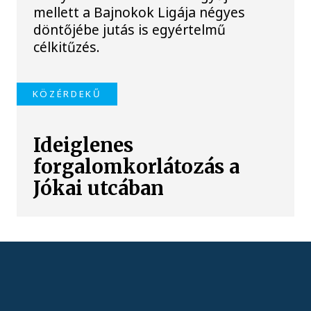
mellett a Bajnokok Ligája négyes
döntőjébe jutás is egyértelmű
célkitűzés.
KÖZÉRDEKŰ
Ideiglenes
forgalomkorlátozás a
Jókai utcában