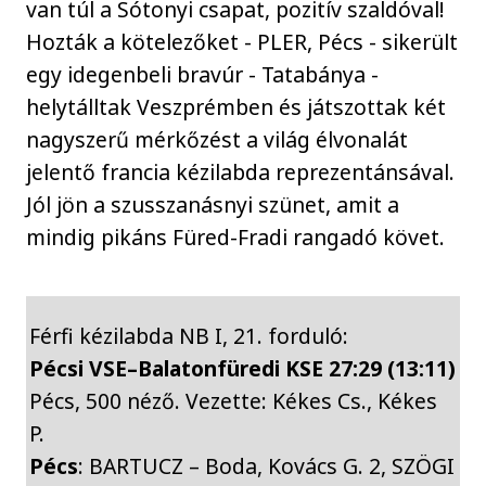
van túl a Sótonyi csapat, pozitív szaldóval!
Hozták a kötelezőket - PLER, Pécs - sikerült
egy idegenbeli bravúr - Tatabánya -
helytálltak Veszprémben és játszottak két
nagyszerű mérkőzést a világ élvonalát
jelentő francia kézilabda reprezentánsával.
Jól jön a szusszanásnyi szünet, amit a
mindig pikáns Füred-Fradi rangadó követ.
Férfi kézilabda NB I, 21. forduló:
Pécsi VSE–Balatonfüredi KSE 27:29 (13:11)
Pécs, 500 néző. Vezette: Kékes Cs., Kékes
P.
Pécs
: BARTUCZ – Boda, Kovács G. 2, SZÖGI