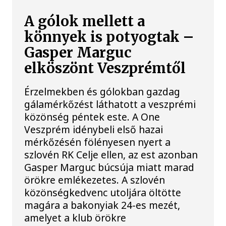
A gólok mellett a
könnyek is potyogtak –
Gasper Marguc
elköszönt Veszprémtől
Érzelmekben és gólokban gazdag
gálamérkőzést láthatott a veszprémi
közönség péntek este. A One
Veszprém idénybeli első hazai
mérkőzésén fölényesen nyert a
szlovén RK Celje ellen, az est azonban
Gasper Marguc búcsúja miatt marad
örökre emlékezetes. A szlovén
közönségkedvenc utoljára öltötte
magára a bakonyiak 24-es mezét,
amelyet a klub örökre