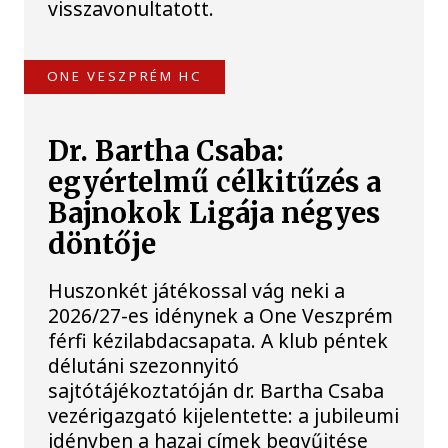
visszavonultatott.
ONE VESZPRÉM HC
Dr. Bartha Csaba:
egyértelmű célkitűzés a
Bajnokok Ligája négyes
döntője
Huszonkét játékossal vág neki a
2026/27-es idénynek a One Veszprém
férfi kézilabdacsapata. A klub péntek
délutáni szezonnyitó
sajtótájékoztatóján dr. Bartha Csaba
vezérigazgató kijelentette: a jubileumi
idényben a hazai címek begyűjtése