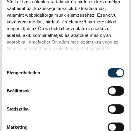
mérkőzésen vagyunk túl, hiszen vert
Sütiket használunk a tartalmak és hirdetések személyre
szabásához, közösségi funkciók biztosításához,
helyzetből sikerült megszereznünk a két
valamint weboldalforgalmunk elemzéséhez. Ezenkívül
pontot. Csapatom ismét bebizonyította,
közösségi média-, hirdető- és elemező partnereinkkel
hogy óriási tartása van. Kissé fáradtnak
megosztjuk az Ön weboldalhasználatra vonatkozó
adatait, akik kombinálhatják az adatokat más olyan
érzem a társaságot. Jól jön az egyhetes
adatokkal, amelyeket Ön adott meg számukra vagy az
pihenő.
Ön által használt más szolgáltatásokból gyűjtöttek.
Hozzájárulás kiválasztása
sport
Elengedhetetlen
Beállítások
Statisztikai
SZERZŐ
vehir.hu
Marketing