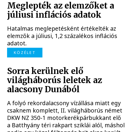
Meglepték az elemzőket a
júliusi inflációs adatok
Hatalmas meglepetésként értékelték az
elemzők a júliusi, 1,2 százalékos inflációs
adatot.
KÖZÉLET
Sorra kerülnek elő
világháborús leletek az
alacsony Dunából
A folyó rekordalacsony vízállása miatt egy
csaknem komplett, II. világháborús német
DKW NZ 350-1 motorkerékpárbukkant elő
a Batthyány téri rakpart sziklái alól, máshol