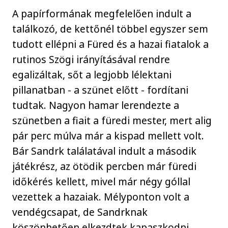
A papírformának megfelelően indult a
találkozó, de kettőnél többel egyszer sem
tudott ellépni a Füred és a hazai fiatalok a
rutinos Szögi irányításával rendre
egalizáltak, sőt a legjobb lélektani
pillanatban - a szünet előtt - fordítani
tudtak. Nagyon hamar lerendezte a
szünetben a fiait a füredi mester, mert alig
pár perc múlva már a kispad mellett volt.
Bár Sandrk találatával indult a második
játékrész, az ötödik percben már füredi
időkérés kellett, mivel már négy góllal
vezettek a hazaiak. Mélyponton volt a
vendégcsapat, de Sandrknak
köszönhetően elkezdtek kapaszkodni.