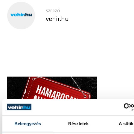
SZERZŐ
vehir.hu
Beleegyezés
Részletek
A sütik