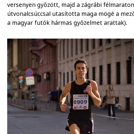
versenyen győzött, majd a zágrábi félmaraton
útvonalcsúccsal utasította maga mögé a mezőn
a magyar futók hármas győzelmet arattak).