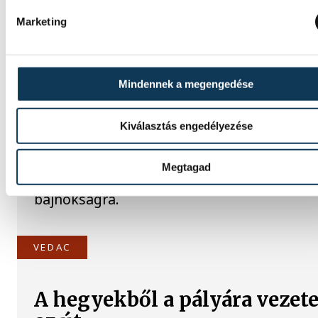
Marketing
TOVÁBBI CIKKEK
ATLÉTIKA
Mindennek a megengedése
Atlétikai Eb: ötvenegy fős a
magyar csapat
Kiválasztás engedélyezése
Ötvenegy magyar atlétát neveztek a jövő h
Megtagad
kezdődő birminghami szabadtéri Európa-
bajnokságra.
VEDAC
A hegyekből a pályára vezete