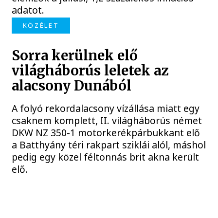
adatot.
KÖZÉLET
Sorra kerülnek elő
világháborús leletek az
alacsony Dunából
A folyó rekordalacsony vízállása miatt egy
csaknem komplett, II. világháborús német
DKW NZ 350-1 motorkerékpárbukkant elő
a Batthyány téri rakpart sziklái alól, máshol
pedig egy közel féltonnás brit akna került
elő.