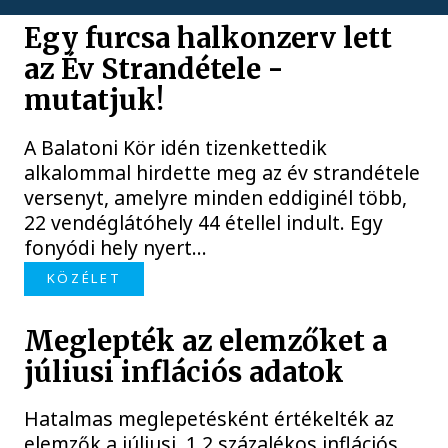
Egy furcsa halkonzerv lett
az Év Strandétele -
mutatjuk!
A Balatoni Kör idén tizenkettedik
alkalommal hirdette meg az év strandétele
versenyt, amelyre minden eddiginél több,
22 vendéglátóhely 44 étellel indult. Egy
fonyódi hely nyert...
KÖZÉLET
Meglepték az elemzőket a
júliusi inflációs adatok
Hatalmas meglepetésként értékelték az
elemzők a júliusi, 1,2 százalékos inflációs