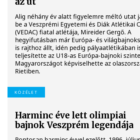
az út
Alig néhány év alatt figyelemre méltó utat j
be a Veszprémi Egyetemi és Diák Atlétikai 
(VEDAC) fiatal atlétája, Mireider Gergő. A
hegyifutásban már Európa- és világbajnok
is rajthoz állt, idén pedig pályaatlétikában i
teljesítette az U18-as Európa-bajnoki szinte
Magyarországot képviselhette az olaszorsz
Rietiben.
KÖZÉLET
Harminc éve lett olimpiai
bajnok Veszprém legendája
Pontosan harminc évvel ezelőtt, 1996. júliu