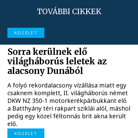
TOVÁBBI CIKKEK
KÖZÉLET
Sorra kerülnek elő
világháborús leletek az
alacsony Dunából
A folyó rekordalacsony vízállása miatt egy
csaknem komplett, II. világháborús német
DKW NZ 350-1 motorkerékpárbukkant elő
a Batthyány téri rakpart sziklái alól, máshol
pedig egy közel féltonnás brit akna került
elő.
KÖZÉLET