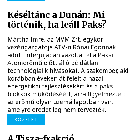
Késéltánc a Dunán: Mi
történik, ha leáll Paks?
Mártha Imre, az MVM Zrt. egykori
vezérigazgatója ATV-n Rónai Egonnak
adott interjújában vázolta fel a Paksi
Atomerőmű előtt álló példátlan
technológiai kihívásokat. A szakember, aki
korábban éveken át felelt a hazai
energetikai fejlesztésekért és a paksi
blokkok működéséért, arra figyelmeztet:
az erőmű olyan üzemállapotban van,
amelyre eredetileg nem tervezték.
KÖZÉLET
A Tisza-frakció