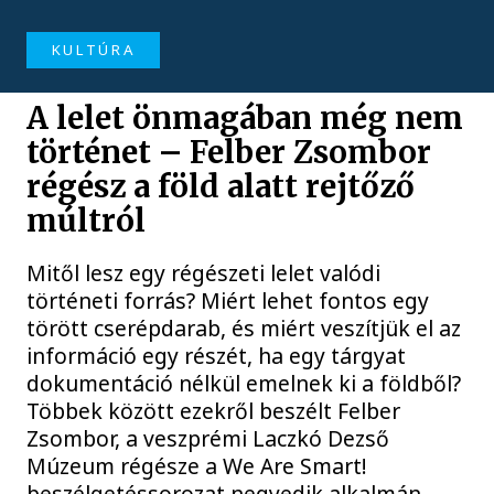
KULTÚRA
A lelet önmagában még nem
történet – Felber Zsombor
régész a föld alatt rejtőző
múltról
Mitől lesz egy régészeti lelet valódi
történeti forrás? Miért lehet fontos egy
törött cserépdarab, és miért veszítjük el az
információ egy részét, ha egy tárgyat
dokumentáció nélkül emelnek ki a földből?
Többek között ezekről beszélt Felber
Zsombor, a veszprémi Laczkó Dezső
Múzeum régésze a We Are Smart!
beszélgetéssorozat negyedik alkalmán.