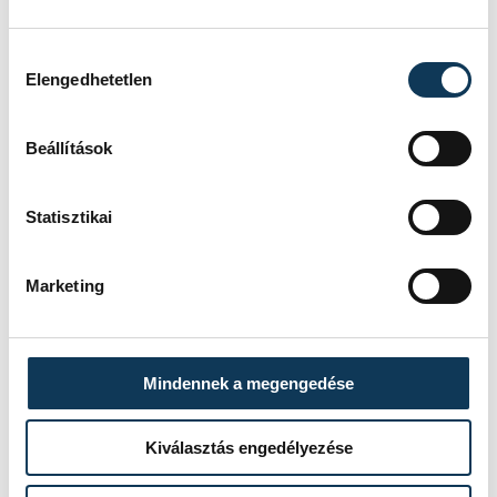
Hozzájárulás kiválasztása
sport
Elengedhetetlen
Beállítások
Statisztikai
SZERZŐ
vehir.hu
Marketing
Mindennek a megengedése
Kiválasztás engedélyezése