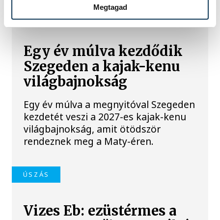
TOVÁBBI CIKKEK
Megtagad
ORSZÁG-VILÁG
Egy év múlva kezdődik
Szegeden a kajak-kenu
világbajnokság
Egy év múlva a megnyitóval Szegeden
kezdetét veszi a 2027-es kajak-kenu
világbajnokság, amit ötödször
rendeznek meg a Maty-éren.
ÚSZÁS
Vizes Eb: ezüstérmes a