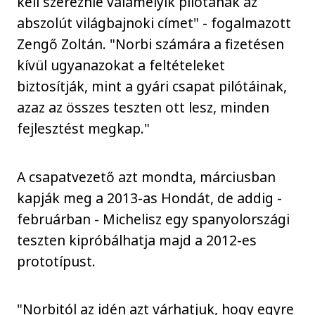
kell szereznie valamelyik pilótának az
abszolút világbajnoki címet" - fogalmazott
Zengő Zoltán. "Norbi számára a fizetésen
kívül ugyanazokat a feltételeket
biztosítják, mint a gyári csapat pilótáinak,
azaz az összes teszten ott lesz, minden
fejlesztést megkap."
A csapatvezető azt mondta, márciusban
kapják meg a 2013-as Hondát, de addig -
februárban - Michelisz egy spanyolországi
teszten kipróbálhatja majd a 2012-es
prototípust.
"Norbitól az idén azt várhatjuk, hogy egyre