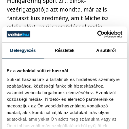
Hungaroring Sport Zrt. elnök-
vezérigazgatója azt mondta, már az is
fantasztikus eredmény, amit Michelisz
eddig elért, az új szerződéssel pedig
garantált a magyar pilóta töretlen
fejlődése.
Beleegyezés
Részletek
A sütikről
"A Honda gyári autójával valóra válthatja
Ez a weboldal sütiket használ
saját és csapata álmát, és megszerezheti
Sütiket használunk a tartalmak és hirdetések személyre
az abszolút világbajnoki címet is" - mondta
szabásához, közösségi funkciók biztosításához,
a sportvezető. A Zengő Motorsport
valamint weboldalforgalmunk elemzéséhez. Ezenkívül
csütörtökön jelentette be, hogy Michelisz a
közösségi média-, hirdető- és elemező partnereinkkel
következő két évben az új, gyári fejlesztésű
megosztjuk az Ön weboldalhasználatra vonatkozó
adatait, akik kombinálhatják az adatokat más olyan
Honda Civic WTCC-vel versenyez majd a
adatokkal, amelyeket Ön adott meg számukra vagy az
túraautó-vb-n.
Ön által használt más szolgáltatásokból gyűjtöttek.