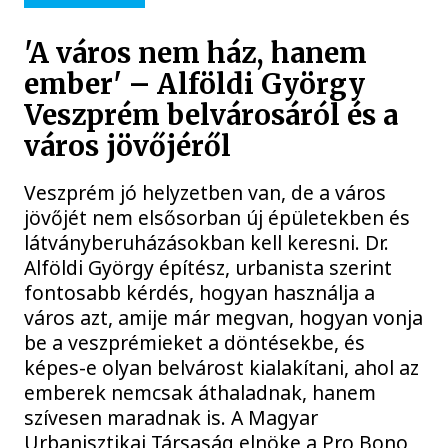
'A város nem ház, hanem
ember' – Alföldi György
Veszprém belvárosáról és a
város jövőjéről
Veszprém jó helyzetben van, de a város
jövőjét nem elsősorban új épületekben és
látványberuházásokban kell keresni. Dr.
Alföldi György építész, urbanista szerint
fontosabb kérdés, hogyan használja a
város azt, amije már megvan, hogyan vonja
be a veszprémieket a döntésekbe, és
képes-e olyan belvárost kialakítani, ahol az
emberek nemcsak áthaladnak, hanem
szívesen maradnak is. A Magyar
Urbanisztikai Társaság elnöke a Pro Bono