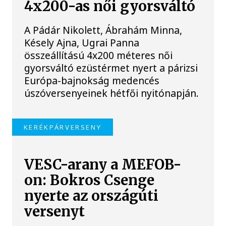
4x200-as női gyorsváltó
A Pádár Nikolett, Ábrahám Minna,
Késely Ajna, Ugrai Panna
összeállítású 4x200 méteres női
gyorsváltó ezüstérmet nyert a párizsi
Európa-bajnokság medencés
úszóversenyeinek hétfői nyitónapján.
KERÉKPÁRVERSENY
VESC-arany a MEFOB-
on: Bokros Csenge
nyerte az országúti
versenyt