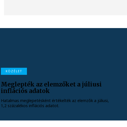
KÖZÉLET
Meglepték az elemzőket a júliusi
inflációs adatok
Hatalmas meglepetésként értékelték az elemzők a júliusi,
1,2 százalékos inflációs adatot.