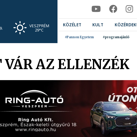
KÖZÉLET
KULT
KÖZÉRDEK
VESZPRÉM
9.
29°C
#Pannon Egyetem
#programajánló
 VÁR AZ ELLENZÉK