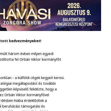
újtott kedvezményeket!
elmúlt három évben milyen egyedi
zólította fel Orbán Viktor kormányfőt
nlóan - a külföldi cégek kegyeit keresi.
ratégiai megállapodást és további
ggetlen képviselő felidézte, hogy a
hez Orbán Viktor kormányfővel
érdésben hiába érdeklődtek a
di beruházási támogatási és