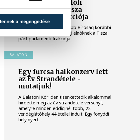
Baka Andrást jelöli
államfőnek a Tisza
parlamenti frakciója
dennek a megengedése
Baka Andrást, a Legfelsőbb Bíróság korábbi
elnökét jelöli köztársasági elnöknek a Tisza
párt parlamenti frakciója.
BALATON
Egy furcsa halkonzerv lett
az Év Strandétele -
mutatjuk!
A Balatoni Kör idén tizenkettedik alkalommal
hirdette meg az év strandétele versenyt,
amelyre minden eddiginél több, 22
vendéglátóhely 44 étellel indult. Egy fonyódi
hely nyert...