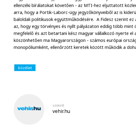
ellenzéki bírálatokat követően - az MTI-hez eljuttatott kö
arra, hogy a Portik-Laborc-ügy jegyzőkönyveiből az is kiderül:
baloldali politikusok együttműködésére. A Fidesz szerint ez
az, hogy egy törvényes és nyílt pályázaton eddig több mint ö
megfelelő és azt betartani kész magyar vállalkozó nyerte el
köszönhetően ma Magyarországon - számos európai országh
monopóliumként, ellenőrzött keretek között működik a dohá
közélet
SZERZŐ
vehir.hu