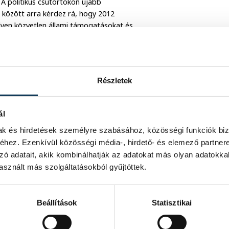
A politikus csütörtökön újabb
 között arra kérdez rá, hogy 2012
lyen közvetlen állami támogatásokat és
an, hogy 2014 után egy olyan
yomán nem a külföldi befektetők és az
, valamint a helyi gazdaságok
 mondta.
Részletek
koncessziós pályázatokat!
ál
ejlesztési Minisztérium (NFM) hozza
mak és hirdetések személyre szabásához, közösségi funkciók biz
zok értékelését - mondta csütörtöki
hez. Ezenkívül közösségi média-, hirdető- és elemező partner
zó adatait, akik kombinálhatják az adatokat más olyan adatokka
sznált más szolgáltatásokból gyűjtöttek.
ratikus Koalíció tagjait az elmúlt
en egy tollvonással fosztottak meg"
z egész nemzeti dohányügynek" semmi
Beállítások
Statisztikai
y újraosszák a piacot, "méghozzá a
k". A Demokratikus Koalíció várja a