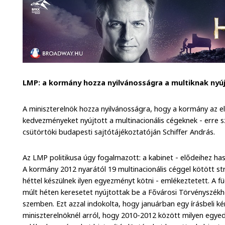
LMP: a kormány hozza nyilvánosságra a multiknak ny
A miniszterelnök hozza nyilvánosságra, hogy a kormány az 
kedvezményeket nyújtott a multinacionális cégeknek - erre s
csütörtöki budapesti sajtótájékoztatóján Schiffer András.
Az LMP politikusa úgy fogalmazott: a kabinet - elődeihez haso
A kormány 2012 nyarától 19 multinacionális céggel kötött st
héttel készülnek ilyen egyezményt kötni - emlékeztetett. A fü
múlt héten keresetet nyújtottak be a Fővárosi Törvényszék
szemben. Ezt azzal indokolta, hogy januárban egy írásbeli k
miniszterelnöknél arról, hogy 2010-2012 között milyen egye