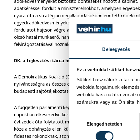
adókedvezményeket biztosító döntéseket hozott a kabinet. 
adatkéréssel fordult a miniszterelnökhöz, amelyben egyebek
nyara óta a stratégiai megállapodásokban érintett cégek mi
egyedi adókedvezményeket kaptak. Az LMP elkötelezett abb
fordulatot hajtson végre a gazdaságpolitikában, amelynek n
olcsó hazai munkaerő, hanem a kis- és közepes vállalkozások
felvirágoztatásával hoznak létre válságálló munkahelyeket –
Beleegyezés
DK: a fejlesztési tárca hozza nyilvánosságra a dohány
Ez a weboldal sütiket haszn
A Demokratikus Koalíció (DK) azt követeli, hogy a Nemzeti F
Sütiket használunk a tartal
nyilvánosságra az összes dohánykoncessziós pályázatot és a
weboldalforgalmunk elemzésé
budapesti sajtótájékoztatóján Vadai Ágnes elnökségi tag.
weboldalhasználatra vonatko
számukra vagy az Ön által ha
A független parlamenti képviselő ismertetése szerint a Demok
napokban elkeseredve keresték meg sokak, akiket "lényegéb
Hozzájárulás kiválasztása
évtizedek óta folytatott munkájuktól. Úgy vélte: "ennek a
Elengedhetetlen
köze a dohányzás elleni küzdelemhez: csak arra szolgál, hog
fideszes rokonoknak, szomszédoknak, haveroknak, barátokna