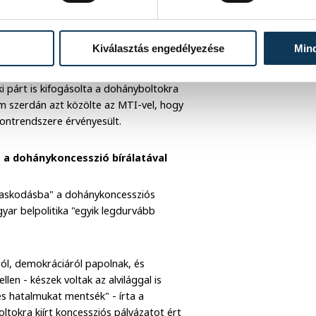
kik elveszítették a munkájukat - közölte
yázatokat, akkor ő - országgyűlési
ormányváltást követően" ezt az ügyet is
Kiválasztás engedélyezése
Min
A Nemzeti Dohánykereskedelmi Nonprofit
ós pályázat eredményét, amely szerint
ki párt is kifogásolta a dohányboltokra
ium szerdán azt közölte az MTI-vel, hogy
ontrendszere érvényesült.
et a dohánykoncesszió bírálatával
ádaskodásba" a dohánykoncessziós
yar belpolitika "egyik legdurvább
mról, demokráciáról papolnak, és
en - készek voltak az alvilággal is
és hatalmukat mentsék" - írta a
tokra kiírt koncessziós pályázatot ért