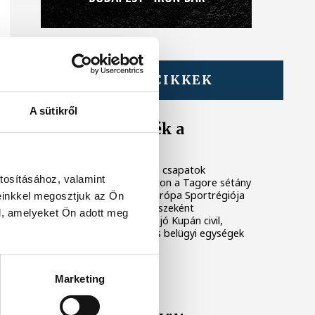
TOVÁBBI CIKKEK
KÖZÉLET
A sütikről
Megszelídítették a
sárkányokat
A dobok ritmusára evező csapatok
tosításához, valamint
népesítették be szombaton a Tagore sétány
előtti partszakaszt. Az Európa Sportrégiója
einkkel megosztjuk az Ön
2026 programsorozat részeként
l, amelyeket Ön adott meg
megrendezett Sárkányhajó Kupán civil,
céges, sportegyesületi és belügyi egységek
csaptak össze a vízen.
Marketing
KÖZÉLET