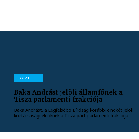
KÖZÉLET
Baka Andrást jelöli államfőnek a
Tisza parlamenti frakciója
Baka Andrást, a Legfelsőbb Bíróság korábbi elnökét jelöli
köztársasági elnöknek a Tisza párt parlamenti frakciója.