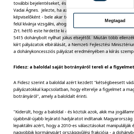
további bejelentéseket, és jogi segítséget is ígér azoknak, a
Vadai Ágnes. Jelezte, ha az NFM nem teszi nyilvánossá a pál
képviselőként - bele akar tekinti azokba. A DK "a 2014-es k
Megtagad
felül kívánja vizsgálni, ahogy a "földmutyit" is - mondta. 
Zrt. hétfő este hirdette ki a dohányboltokra kiírt koncesszi
5415 dohánybolt nyílhat július elsejétől. Miután több ellenzé
kiírt pályázatok elbírálását, a Nemzeti Fejlesztési Minisztér
a dohánykoncessziós pályázat eredményében a kiírás szemp
Fidesz: a baloldal saját botrányáról tereli el a figyelm
A Fidesz szerint a baloldal azért kezdett "kétségbeesett v
pályázatokkal kapcsolatban, hogy elterelje a figyelmet a mag
botrányáról", amely a baloldalt érinti.
"Kiderült, hogy a baloldal - és köztük azok, akik ma jogálla
újabbnál-újabb lejárató hadjáratot indítanak Magyarország ell
lepaktálni azért, hogy a 2010-es választásokat manipulálják 
nagyobbik kormánypárt országgyűlési frakciója - a dohánybol