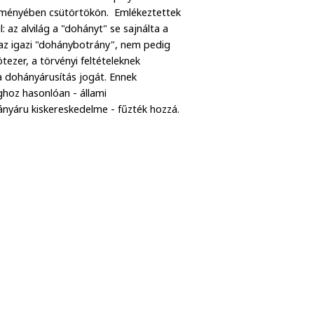
zleményében csütörtökön. Emlékeztettek
 az alvilág a "dohányt" se sajnálta a
 az igazi "dohánybotrány", nem pedig
tezer, a törvényi feltételeknek
 a dohányárusítás jogát. Ennek
oz hasonlóan - állami
nyáru kiskereskedelme - fűzték hozzá.