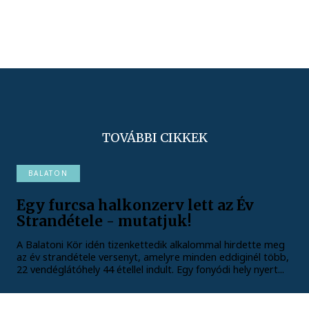
TOVÁBBI CIKKEK
BALATON
Egy furcsa halkonzerv lett az Év
Strandétele - mutatjuk!
A Balatoni Kör idén tizenkettedik alkalommal hirdette meg
az év strandétele versenyt, amelyre minden eddiginél több,
22 vendéglátóhely 44 étellel indult. Egy fonyódi hely nyert...