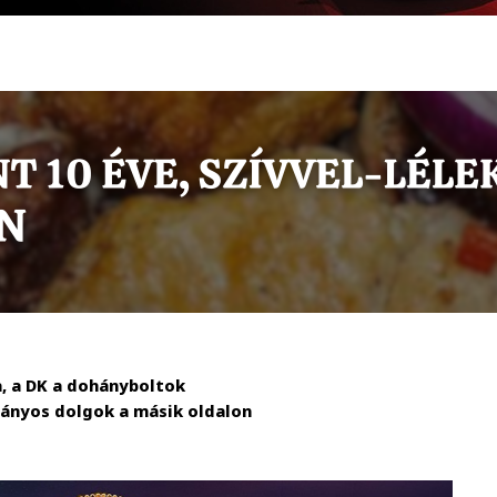
, a DK a dohányboltok
trányos dolgok a másik oldalon