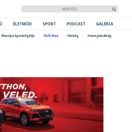
Ű
ÉLETMÓD
SPORT
PODCAST
GALÉRIA
#Európa Sportrégiója
#kék fény
#hőség
#energiaválság