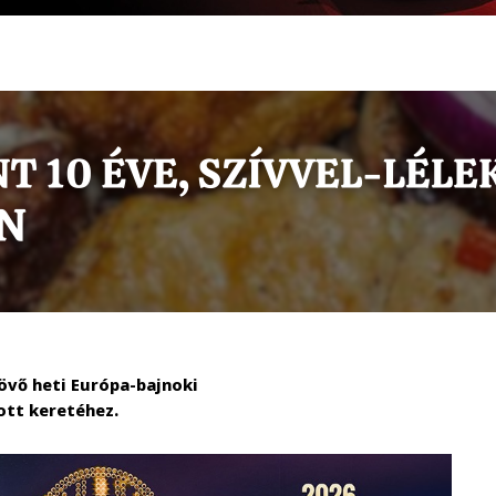
jövő heti Európa-bajnoki
ott keretéhez.