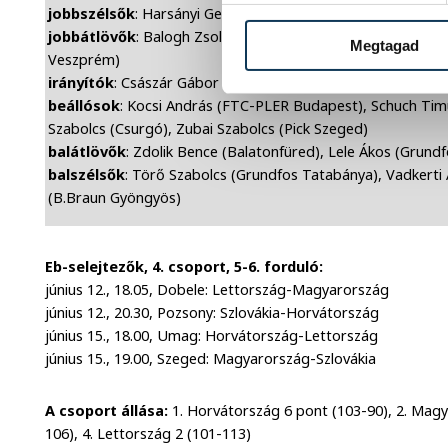
jobbszélsők
: Harsányi Gergely (Grundfos Tatabánya), Szal
jobbátlövők
: Balogh Zsolt (Pick Szeged), Mocsai Tamás (
Megtagad
Veszprém)
irányítók
: Császár Gábor (MKB Veszprém), Lékai Máté (Cel
beállósok
: Kocsi András (FTC-PLER Budapest), Schuch Tim
Szabolcs (Csurgó), Zubai Szabolcs (Pick Szeged)
balátlövők
: Zdolik Bence (Balatonfüred), Lele Ákos (Grund
balszélsők
: Törő Szabolcs (Grundfos Tatabánya), Vadkerti 
(B.Braun Gyöngyös)
Eb-selejtezők, 4. csoport, 5-6. forduló:
június 12., 18.05, Dobele: Lettország-Magyarország
június 12., 20.30, Pozsony: Szlovákia-Horvátország
június 15., 18.00, Umag: Horvátország-Lettország
június 15., 19.00, Szeged: Magyarország-Szlovákia
A csoport állása:
1. Horvátország 6 pont (103-90), 2. Magya
106), 4. Lettország 2 (101-113)