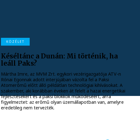
KÖZÉLET
Késéltánc a Dunán: Mi történik, ha
leáll Paks?
Mártha Imre, az MVM Zrt. egykori vezérigazgatója ATV-n
Rónai Egonnak adott interjújában vázolta fel a Paksi
Atomerőmű előtt álló példátlan technológiai kihívásokat. A
szakember, aki korábban éveken át felelt a hazai energetikai
fejlesztésekért és a paksi blokkok működéséért, arra
figyelmeztet: az erőmű olyan üzemállapotban van, amelyre
eredetileg nem tervezték.