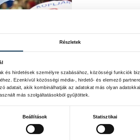
Részletek
ál
mak és hirdetések személyre szabásához, közösségi funkciók biz
hez. Ezenkívül közösségi média-, hirdető- és elemező partner
zó adatait, akik kombinálhatják az adatokat más olyan adatokka
genben Lettország, három nappal
sznált más szolgáltatásokból gyűjtöttek.
t mérkőzésen egy pont is elegendő, hogy
ontinensviadalon.
Beállítások
Statisztikai
), Tatai Péter (Pick Szeged),