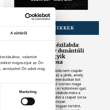
TOVÁBBI CIKKEK
TÁMOGATOTT TARTALOM
A sütikről
Veszprém és a kézilabda:
hogyan lett egy dunántúli
város Európa egyik
tosításához, valamint
kézilabdafővárosa
einkkel megosztjuk az Ön
l, amelyeket Ön adott meg
Magyarországon a kézilabda nem csupán
egy sport a sok közül. Ez az a játék, amely
telt arénákat tölt meg, generációkat köt
össze, és egész városokat szervez maga
köré. Veszprém esetében ez különösen igaz:
Marketing
a dunántúli városban a kézilabda mára a
helyi identitás alapköve, ahol a csapat sorsa
és a közösség érzése szorosan
összefonódott. Hogy ez hogyan történt,