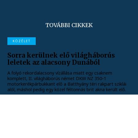
TOVÁBBI CIKKEK
KÖZÉLET
Sorra kerülnek elő világháborús
leletek az alacsony Dunából
A folyó rekordalacsony vízállása miatt egy csaknem
komplett, II. világháborús német DKW NZ 350-1
motorkerékpárbukkant elő a Batthyány téri rakpart sziklái
alól, máshol pedig egy közel féltonnás brit akna került elő.