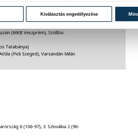
afai Gábor (B.Braun Gyöngyös)
Hannover Burgdorf), Nagy László (MKB
Kiválasztás engedélyezése
Min
je), Nagy Kornél (Dunkerque)
uzsin (MKB Veszprém), Szöllősi
fos Tatabánya)
Attila (Pick Szeged), Varsandán Milán
rország 6 (106-97), 3. Szlovákia 2 (96-