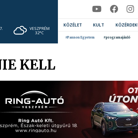
KÖZÉLET
KULT
KÖZÉRDEK
VESZPRÉM
7.
32°C
#Pannon Egyetem
#programajánló
IE KELL