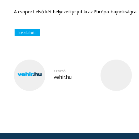
A csoport első két helyezettje jut ki az Európa-bajnokságra.
kézilabda
SZERZŐ
vehir.hu