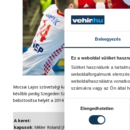
Beleegyezés
Ez a weboldal sütiket haszn
Sütiket használunk a tartal
weboldalforgalmunk elemzésé
weboldalhasználatra vonatko
Mocsai Lajos szövetségi kapitány csapata június 12-én ide
számukra vagy az Ön által ha
később pedig Szegeden Szlovákia ellen lép pályára, és a ké
bebiztosítsa helyét a 2014 januárjában sorra kerülő dániai k
Hozzájárulás kiválasztása
Elengedhetetlen
A keret:
kapusok
: Mikler Roland (Pick Szeged), Pallag Péter (Csurgó