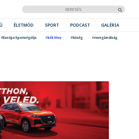
Ű
ÉLETMÓD
SPORT
PODCAST
GALÉRIA
#Európa Sportrégiója
#kék fény
#hőség
#energiaválság