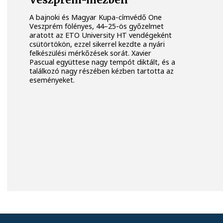
Veszprém-mezben
A bajnoki és Magyar Kupa-címvédő One
Veszprém fölényes, 44–25-ös győzelmet
aratott az ETO University HT vendégeként
csütörtökön, ezzel sikerrel kezdte a nyári
felkészülési mérkőzések sorát. Xavier
Pascual együttese nagy tempót diktált, és a
találkozó nagy részében kézben tartotta az
eseményeket.