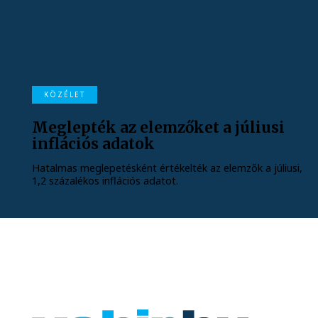
KÖZÉLET
Meglepték az elemzőket a júliusi
inflációs adatok
Hatalmas meglepetésként értékelték az elemzők a júliusi,
1,2 százalékos inflációs adatot.