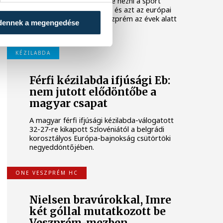
ahhoz érdemes egyszerre nézni a sport
magyarországi gyökereit és azt az európai
kontextust, amelybe Veszprém az évek alatt
dennek a megengedése
benőtte magát.
KÉZILABDA
Férfi kézilabda ifjúsági Eb:
nem jutott elődöntőbe a
magyar csapat
A magyar férfi ifjúsági kézilabda-válogatott
32-27-re kikapott Szlovéniától a belgrádi
korosztályos Európa-bajnokság csütörtöki
negyeddöntőjében.
ONE VESZPRÉM HC
Nielsen bravúrokkal, Imre
két góllal mutatkozott be