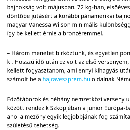
bajnokság volt májusban. 72 kg-ban, elsőéves 
döntőbe jutásért a korábbi pánamerikai bajno
magyar Vanessa Wilson minimális különbségge
így be kellett érnie a bronzéremmel.
– Három menetet birkóztunk, és egyetlen po
ki. Hosszú idő után ez volt az első versenyem, 
kellett fogyasztanom, ami ennyi kihagyás után
számolt be a
hajraveszprem.hu
oldalnak Néme
Edzőtáborok és néhány nemzetközi verseny utá
között rendezik Szkopjéban a junior Európa-b
ahol a mezőny egyik legjobbjának fog számíta
születésű tehetség.