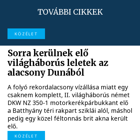
TOVÁBBI CIKKEK
KÖZÉLET
Sorra kerülnek elő
világháborús leletek az
alacsony Dunából
A folyó rekordalacsony vízállása miatt egy
csaknem komplett, II. világháborús német
DKW NZ 350-1 motorkerékpárbukkant elő
a Batthyány téri rakpart sziklái alól, máshol
pedig egy közel féltonnás brit akna került
elő.
KÖZÉLET