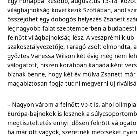
Egy hónappal később, augusztus 13-18. között
világbajnokság következik Szófiában, ahol szi
összejöhet egy dobogós helyezés Zsanett szá
legnagyobb falat szeptemberben a budapesti
felnőtt világbajnokság lesz. A veszprémi klub
szakosztályvezetője, Faragó Zsolt elmondta, a
győztes Vanessa Wilson két évig még nem le
válogatott, hiszen korábban kanadaiként vers
bíznak benne, hogy két év múlva Zsanett már
magabiztosan fogja tudni megverni új riválisá
– Nagyon várom a felnőtt vb-t is, ahol olimpiai-
Európa-bajnokok is lesznek a súlycsoportomb
megtiszteltetés ennyi idősen felnőtt válogato
ha már ott vagyok, szeretnék meccseket nyern