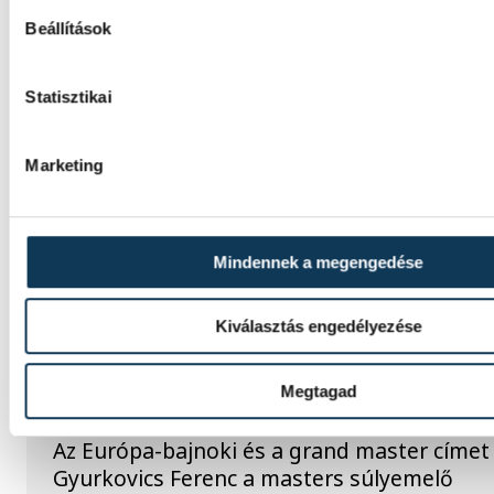
Beállítások
Statisztikai
TOVÁBBI CIKKEK
IDŐJÁRÁS
Marketing
Icipici felfrissülés
Mindennek a megengedése
SÚLYEMELÉS
Kiválasztás engedélyezése
Gyurkovics a masters Eb leg
Megtagad
Az Európa-bajnoki és a grand master címet 
Gyurkovics Ferenc a masters súlyemelő