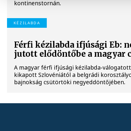
kontinenstornán.
KÉZILABDA
Férfi kézilabda ifjúsági Eb: 
jutott elődöntőbe a magyar 
A magyar férfi ifjúsági kézilabda-válogatot
kikapott Szlovéniától a belgrádi korosztály
bajnokság csütörtöki negyeddöntőjében.