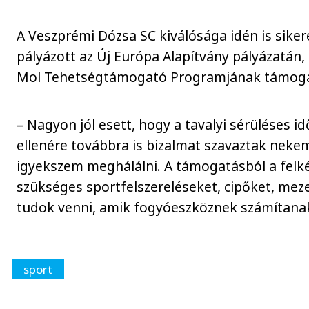
A Veszprémi Dózsa SC kiválósága idén is sike
pályázott az Új Európa Alapítvány pályázatán, 
Mol Tehetségtámogató Programjának támoga
– Nagyon jól esett, hogy a tavalyi sérüléses 
ellenére továbbra is bizalmat szavaztak nekem
igyekszem meghálálni. A támogatásból a fel
szükséges sportfelszereléseket, cipőket, mez
tudok venni, amik fogyóeszköznek számítana
sport