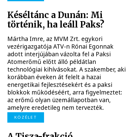
Késéltánc a Dunán: Mi
történik, ha leáll Paks?
Mártha Imre, az MVM Zrt. egykori
vezérigazgatója ATV-n Rónai Egonnak
adott interjújában vázolta fel a Paksi
Atomerőmű előtt álló példátlan
technológiai kihívásokat. A szakember, aki
korábban éveken át felelt a hazai
energetikai fejlesztésekért és a paksi
blokkok működéséért, arra figyelmeztet:
az erőmű olyan üzemállapotban van,
amelyre eredetileg nem tervezték.
KÖZÉLET
A Tisza-frakció