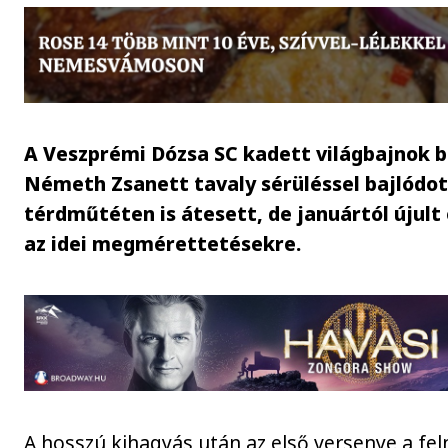
A Veszprémi Dózsa SC kadett világbajnok b
Németh Zsanett tavaly sérüléssel bajlódot
térdműtéten is átesett, de januártól újult 
az idei megmérettetésekre.
A hosszú kihagyás után az első versenye a fe