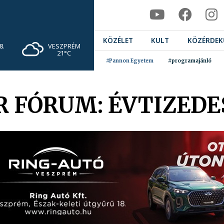
KÖZÉLET
KULT
KÖZÉRDEK
VESZPRÉM
8.
21°C
#Pannon Egyetem
#programajánló
 FÓRUM: ÉVTIZEDE