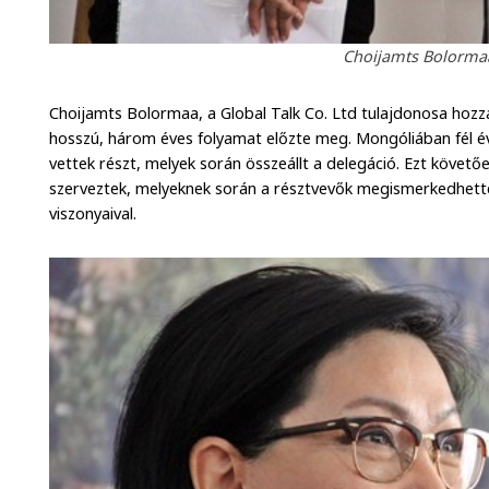
Choijamts Bolormaa
Choijamts Bolormaa, a Global Talk Co. Ltd tulajdonosa hoz
hosszú, három éves folyamat előzte meg. Mongóliában fél év a
vettek részt, melyek során összeállt a delegáció. Ezt követ
szerveztek, melyeknek során a résztvevők megismerkedhet
viszonyaival.