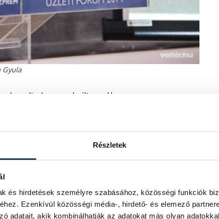
 Gyula
ője elmondta, hogy az elmúlt napokban
zötti gazdasági, kulturális és oktatási
redményeként jött létre az
nyitottak arra, hogy Mongólia irányába
t le az elmúlt négy nap alatt, melyek
Részletek
a veszprémihez hasonló fórumot
ktatási, kulturális és oktatási
ál
mak és hirdetések személyre szabásához, közösségi funkciók biz
hez. Ezenkívül közösségi média-, hirdető- és elemező partner
zó adatait, akik kombinálhatják az adatokat más olyan adatokka