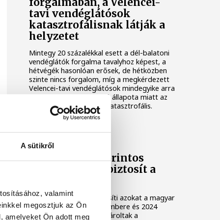
forgalmában, a Velencei-
tavi vendéglátósok
katasztrofálisnak látják a
helyzetet
Mintegy 20 százalékkal esett a dél-balatoni
vendéglátók forgalma tavalyhoz képest, a
hétvégék hasonlóan erősek, de hétközben
szinte nincs forgalom, míg a megkérdezett
Velencei-tavi vendéglátósok mindegyike arra
panaszkodott, hogy a tó állapota miatt az
idei esztendő forgalma katasztrofális.
GAZDASÁG
A sütikről
A Temu 2000 forintos
kompenzációt biztosít a
vásárlóknak
tosításához, valamint
A Temu hamarosan értesíti azokat a magyar
einkkel megosztjuk az Ön
ügyfeleit, akik 2023 novembere és 2024
szeptembere között vásároltak a
l, amelyeket Ön adott meg