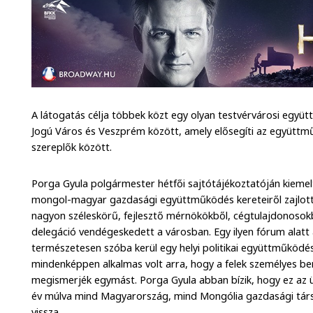
A látogatás célja többek közt egy olyan testvérvárosi egy
Jogú Város és Veszprém között, amely elősegíti az együttm
szereplők között.
Porga Gyula polgármester hétfői sajtótájékoztatóján kieme
mongol-magyar gazdasági együttműködés kereteiről zajlot
nagyon széleskörű, fejlesztő mérnökökből, cégtulajdonosokb
delegáció vendégeskedett a városban. Egy ilyen fórum alatt
természetesen szóba kerül egy helyi politikai együttműködés 
mindenképpen alkalmas volt arra, hogy a felek személyes 
megismerjék egymást. Porga Gyula abban bízik, hogy ez az üzl
év múlva mind Magyarország, mind Mongólia gazdasági társ
vissza.