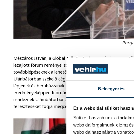
Porga
Mészáros István, a Global Talk Co. Ltd veszprémi ügyvezet
lezajlott fórum reményei szerint megalapozza a két ország kö
továbblépéseknek a lehetőségét. Több éves kutató munka e
Ulánbátorban székelő cég. Olyan partnereket kerestek, akik 
lépjenek és beruházzanak. Több mint harminc tárgyalás zajlot
Beleegyezés
eredményeképpen február vége és március eleje közt egy, 
rendeznek Ulámbátorban, ami kizárólag a mongol és magyar o
fejlesztéseket fogja megcélozni.
Ez a weboldal sütiket haszn
Sütiket használunk a tartal
weboldalforgalmunk elemzésé
weboldalhasználatra vonatko