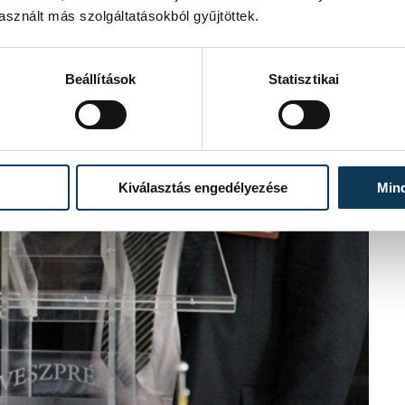
sznált más szolgáltatásokból gyűjtöttek.
Beállítások
Statisztikai
Kiválasztás engedélyezése
Min