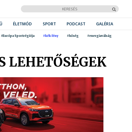
Ű
ÉLETMÓD
SPORT
PODCAST
GALÉRIA
#Európa Sportrégiója
#kék fény
#hőség
#energiaválság
S LEHETŐSÉGEK