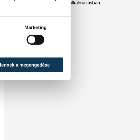
platformon vagy a mobilalkalmazásban.
Marketing
dennek a megengedése