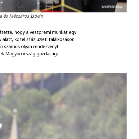
 és Mészáros István
zátette, hogy a veszprémi munkát egy
latt, közel száz üzleti találkozáson
ően számos olyan rendezvényt
tek Magyarország gazdasági