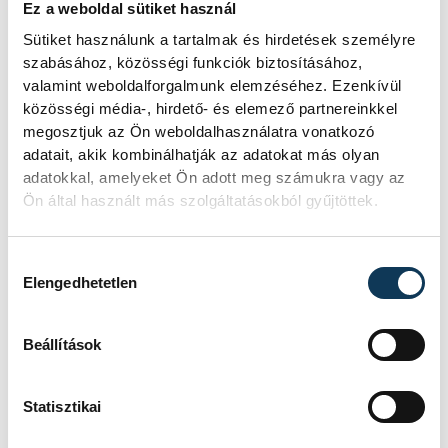
Ez a weboldal sütiket használ
Sütiket használunk a tartalmak és hirdetések személyre
szabásához, közösségi funkciók biztosításához,
valamint weboldalforgalmunk elemzéséhez. Ezenkívül
közösségi média-, hirdető- és elemező partnereinkkel
megosztjuk az Ön weboldalhasználatra vonatkozó
adatait, akik kombinálhatják az adatokat más olyan
adatokkal, amelyeket Ön adott meg számukra vagy az
Ön által használt más szolgáltatásokból gyűjtöttek.
Hozzájárulás kiválasztása
Veszprémben jelenleg öt helyen lehet a
Elengedhetetlen
kerékpárokhoz hozzájutni: a Jezsuita
templomnál, a História kertben, az
Beállítások
Intersport üzletnél, a Tourinform irodában
és a Hotel Villa Medici-ben. A
Statisztikai
megyeszékhelyen kívül Várpalotán,