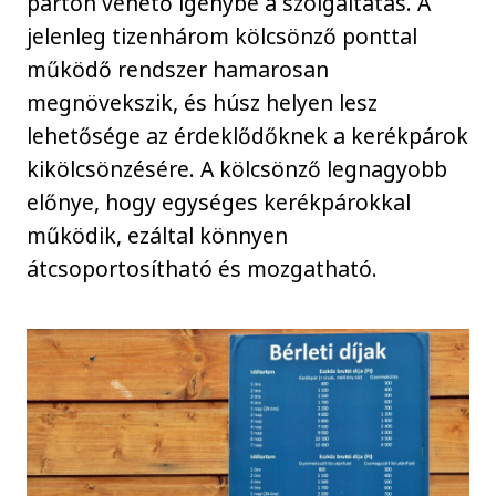
parton vehető igénybe a szolgáltatás. A
jelenleg tizenhárom kölcsönző ponttal
működő rendszer hamarosan
megnövekszik, és húsz helyen lesz
lehetősége az érdeklődőknek a kerékpárok
kikölcsönzésére. A kölcsönző legnagyobb
előnye, hogy egységes kerékpárokkal
működik, ezáltal könnyen
átcsoportosítható és mozgatható.