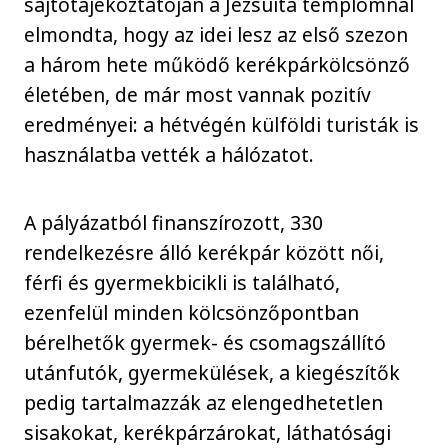
sajtótájékoztatóján a Jezsuita templomnál
elmondta, hogy az idei lesz az első szezon
a három hete működő kerékpárkölcsönző
életében, de már most vannak pozitív
eredményei: a hétvégén külföldi turisták is
használatba vették a hálózatot.
A pályázatból finanszírozott, 330
rendelkezésre álló kerékpár között női,
férfi és gyermekbicikli is található,
ezenfelül minden kölcsönzőpontban
bérelhetők gyermek- és csomagszállító
utánfutók, gyermekülések, a kiegészítők
pedig tartalmazzák az elengedhetetlen
sisakokat, kerékpárzárokat, láthatósági