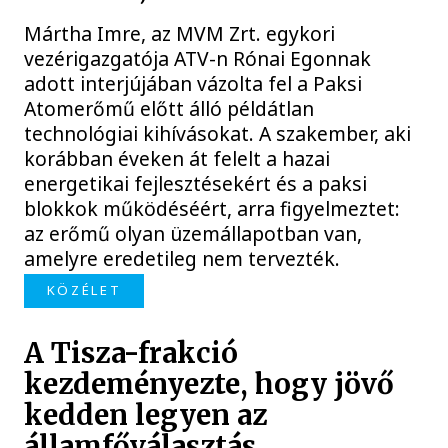
Mártha Imre, az MVM Zrt. egykori
vezérigazgatója ATV-n Rónai Egonnak
adott interjújában vázolta fel a Paksi
Atomerőmű előtt álló példátlan
technológiai kihívásokat. A szakember, aki
korábban éveken át felelt a hazai
energetikai fejlesztésekért és a paksi
blokkok működéséért, arra figyelmeztet:
az erőmű olyan üzemállapotban van,
amelyre eredetileg nem tervezték.
KÖZÉLET
A Tisza-frakció
kezdeményezte, hogy jövő
kedden legyen az
államfőválasztás