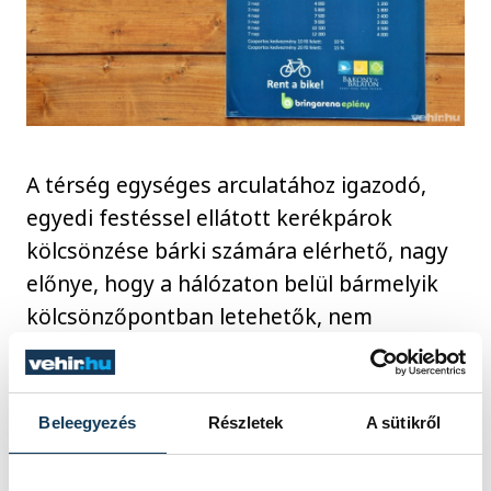
A térség egységes arculatához igazodó,
egyedi festéssel ellátott kerékpárok
kölcsönzése bárki számára elérhető, nagy
előnye, hogy a hálózaton belül bármelyik
kölcsönzőpontban letehetők, nem
szükséges őket oda visszavinni, ahonnan
kikölcsönöztük.
Beleegyezés
Részletek
A sütikről