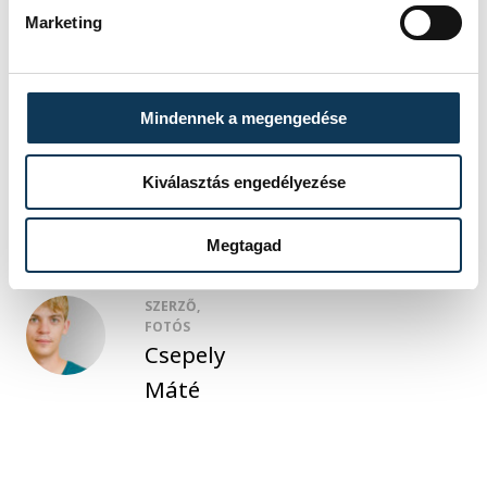
Balatonkenesén, Zircen, Nagyvázsonyban,
Marketing
Kislődön, Halimbán, Somlón, Tapolcán és
Nemesvámoson bérelhetők a kerékpárok.
Mindennek a megengedése
sport
Kiválasztás engedélyezése
Megtagad
SZERZŐ,
FOTÓS
Csepely
Máté