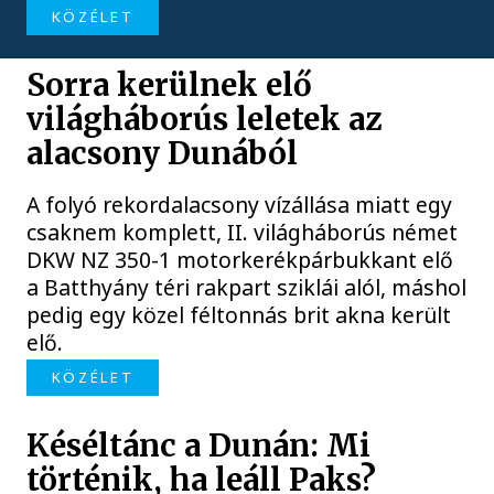
KÖZÉLET
Sorra kerülnek elő
világháborús leletek az
alacsony Dunából
A folyó rekordalacsony vízállása miatt egy
csaknem komplett, II. világháborús német
DKW NZ 350-1 motorkerékpárbukkant elő
a Batthyány téri rakpart sziklái alól, máshol
pedig egy közel féltonnás brit akna került
elő.
KÖZÉLET
Késéltánc a Dunán: Mi
történik, ha leáll Paks?