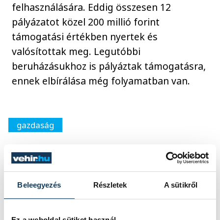
felhasználására. Eddig összesen 12
pályázatot közel 200 millió forint
támogatási értékben nyertek és
valósítottak meg. Legutóbbi
beruházásukhoz is pályáztak támogatásra,
ennek elbírálása még folyamatban van.
gazdaság
Beleegyezés
Részletek
A sütikről
SZERZŐ
vehir.hu
Ez a weboldal sütiket használ