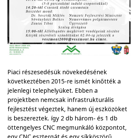
Piaci részesedésük növekedésének
következtében 2015-re ismét kinőtték a
jelenlegi telephelyüket. Ebben a
projektben nemcsak infrastrukturális
fejlesztést végeztek, hanem új eszközöket
is beszereztek. így 2 db három- és 1 db
öttengelyes CNC megmunkáló központot,
egy CNC esztergát és egy síkköszörű