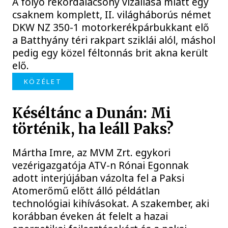
A folyó rekordalacsony vízállása miatt egy
csaknem komplett, II. világháborús német
DKW NZ 350-1 motorkerékpárbukkant elő
a Batthyány téri rakpart sziklái alól, máshol
pedig egy közel féltonnás brit akna került
elő.
KÖZÉLET
Késéltánc a Dunán: Mi
történik, ha leáll Paks?
Mártha Imre, az MVM Zrt. egykori
vezérigazgatója ATV-n Rónai Egonnak
adott interjújában vázolta fel a Paksi
Atomerőmű előtt álló példátlan
technológiai kihívásokat. A szakember, aki
korábban éveken át felelt a hazai