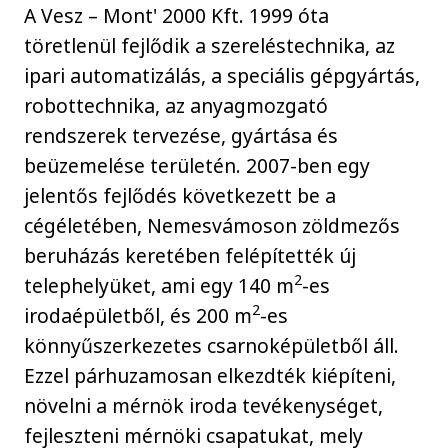
A Vesz – Mont' 2000 Kft. 1999 óta
töretlenül fejlődik a szereléstechnika, az
ipari automatizálás, a speciális gépgyártás,
robottechnika, az anyagmozgató
rendszerek tervezése, gyártása és
beüzemelése területén. 2007-ben egy
jelentős fejlődés következett be a
cégéletében, Nemesvámoson zöldmezős
beruházás keretében felépítették új
2
telephelyüket, ami egy 140 m
-es
2
irodaépületből, és 200 m
-es
könnyűszerkezetes csarnoképületből áll.
Ezzel párhuzamosan elkezdték kiépíteni,
növelni a mérnök iroda tevékenységet,
fejleszteni mérnöki csapatukat, mely