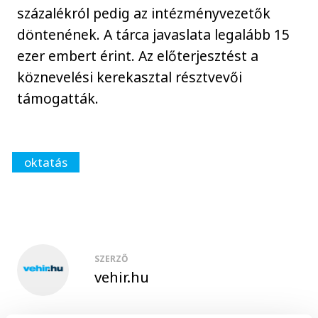
százalékról pedig az intézményvezetők
döntenének. A tárca javaslata legalább 15
ezer embert érint. Az előterjesztést a
köznevelési kerekasztal résztvevői
támogatták.
oktatás
SZERZŐ
vehir.hu