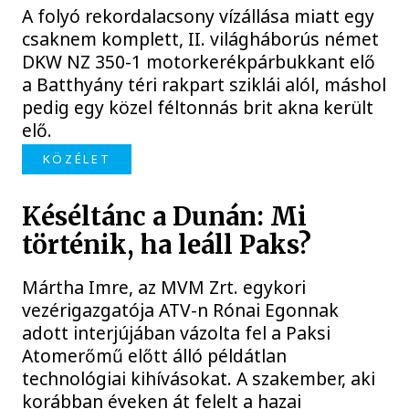
A folyó rekordalacsony vízállása miatt egy
csaknem komplett, II. világháborús német
DKW NZ 350-1 motorkerékpárbukkant elő
a Batthyány téri rakpart sziklái alól, máshol
pedig egy közel féltonnás brit akna került
elő.
KÖZÉLET
Késéltánc a Dunán: Mi
történik, ha leáll Paks?
Mártha Imre, az MVM Zrt. egykori
vezérigazgatója ATV-n Rónai Egonnak
adott interjújában vázolta fel a Paksi
Atomerőmű előtt álló példátlan
technológiai kihívásokat. A szakember, aki
korábban éveken át felelt a hazai