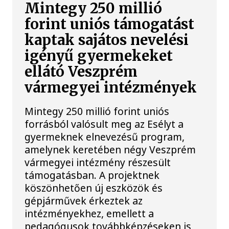
Mintegy 250 millió
forint uniós támogatást
kaptak sajátos nevelési
igényű gyermekeket
ellátó Veszprém
vármegyei intézmények
Mintegy 250 millió forint uniós
forrásból valósult meg az Esélyt a
gyermeknek elnevezésű program,
amelynek keretében négy Veszprém
vármegyei intézmény részesült
támogatásban. A projektnek
köszönhetően új eszközök és
gépjárművek érkeztek az
intézményekhez, emellett a
pedagógusok továbbképzéseken is