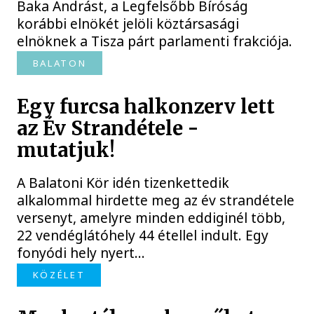
Baka Andrást, a Legfelsőbb Bíróság
korábbi elnökét jelöli köztársasági
elnöknek a Tisza párt parlamenti frakciója.
BALATON
Egy furcsa halkonzerv lett
az Év Strandétele -
mutatjuk!
A Balatoni Kör idén tizenkettedik
alkalommal hirdette meg az év strandétele
versenyt, amelyre minden eddiginél több,
22 vendéglátóhely 44 étellel indult. Egy
fonyódi hely nyert...
KÖZÉLET