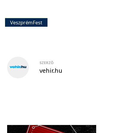
VeszprémFest
SZERZŐ
vehir.hu