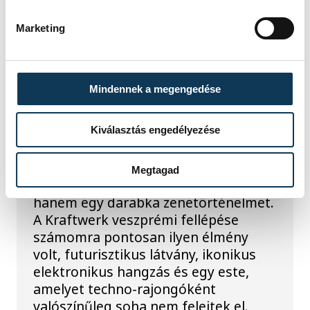
zongorista zenekara, a Pink Martini.
Marketing
KULTÚRA
Mindennek a megengedése
A Kraftwerket nem elég
hallgatni, át kell élni!
Kiválasztás engedélyezése
Kevés koncert után érzi azt az ember,
Megtagad
hogy nem csupán egy előadást látott,
hanem egy darabka zenetörténelmet.
A Kraftwerk veszprémi fellépése
számomra pontosan ilyen élmény
volt, futurisztikus látvány, ikonikus
elektronikus hangzás és egy este,
amelyet techno-rajongóként
valószínűleg soha nem felejtek el.