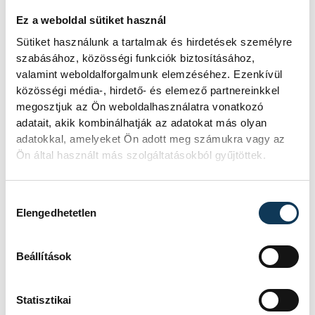
Ez a weboldal sütiket használ
Sütiket használunk a tartalmak és hirdetések személyre
szabásához, közösségi funkciók biztosításához,
valamint weboldalforgalmunk elemzéséhez. Ezenkívül
közösségi média-, hirdető- és elemező partnereinkkel
megosztjuk az Ön weboldalhasználatra vonatkozó
adatait, akik kombinálhatják az adatokat más olyan
adatokkal, amelyeket Ön adott meg számukra vagy az
TOVÁBBI CIKKEK
Ön által használt más szolgáltatásokból gyűjtöttek.
VESZPRÉMFEST
Hozzájárulás kiválasztása
Elengedhetetlen
Pink Martinivel
frissültünk a hőségben
Beállítások
Nemzetközi repertoárral lépett
színpadra a História kertben
Statisztikai
szombaton Thomas Lauderdale