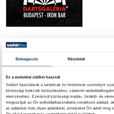
TOVÁBBI CIKKEK
VESZPRÉMFEST
Beleegyezés
Részletek
Pink Martinivel frissültünk 
Ez a weboldal sütiket használ
hőségben
Sütiket használunk a tartalmak és hirdetések személyre sz
közösségi funkciók biztosításához, valamint weboldalforgal
Nemzetközi repertoárral lépett színpadra a
elemzéséhez. Ezenkívül közösségi média-, hirdető- és elem
kertben szombaton Thomas Lauderdale zo
megosztjuk az Ön weboldalhasználatra vonatkozó adatait, a
zenekara, a Pink Martini.
az adatokat más olyan adatokkal, amelyeket Ön adott meg 