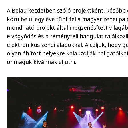
A Belau kezdetben szóló projektként, később
körülbelül egy éve tűnt fel a magyar zenei pal
mondható projekt által megzenésített világáb
elvágyódás és a reményteli hangulat találkozi
elektronikus zenei alapokkal. A céljuk, hogy 
olyan áhított helyekre kalauzolják hallgatóika
önmaguk kívánnak eljutni.