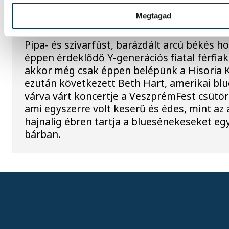
Megtagad
Beth Hart és a démonjai
Pipa- és szivarfüst, barázdált arcú békés h
éppen érdeklődő Y-generációs fiatal férfia
akkor még csak éppen belépünk a Hisoria K
ezután következett Beth Hart, amerikai b
várva várt koncertje a VeszprémFest csütör
ami egyszerre volt keserű és édes, mint az 
hajnalig ébren tartja a bluesénekeseket eg
bárban.