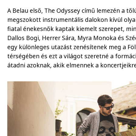
A Belau első, The Odyssey című lemezén a tő
megszokott instrumentális dalokon kívül oly
fiatal énekesnők kaptak kiemelt szerepet, min
Dallos Bogi, Herrer Sára, Myra Monoka és Szé
egy különleges utazást zenésítenek meg a Fö
térségében és ezt a világot szeretné a formá
átadni azoknak, akik elmennek a koncertjeikre