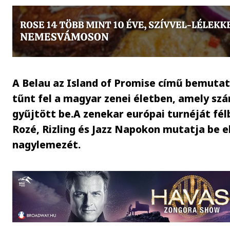
A Belau az Island of Promise című bemutat
tűnt fel a magyar zenei életben, amely sz
gyűjtött be.A zenekar európai turnéját fél
Rozé, Rizling és Jazz Napokon mutatja be e
nagylemezét.