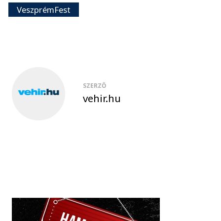
VeszprémFest
SZERZŐ
vehir.hu