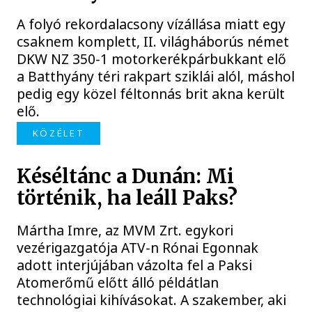
A folyó rekordalacsony vízállása miatt egy
csaknem komplett, II. világháborús német
DKW NZ 350-1 motorkerékpárbukkant elő
a Batthyány téri rakpart sziklái alól, máshol
pedig egy közel féltonnás brit akna került
elő.
KÖZÉLET
Késéltánc a Dunán: Mi
történik, ha leáll Paks?
Mártha Imre, az MVM Zrt. egykori
vezérigazgatója ATV-n Rónai Egonnak
adott interjújában vázolta fel a Paksi
Atomerőmű előtt álló példátlan
technológiai kihívásokat. A szakember, aki