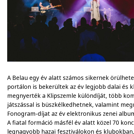
A Belau egy év alatt számos sikernek örülhete
portálon is bekerültek az év legjobb dalai és kl
megnyerték a Klipszemle különdíját, több kom
játszással is büszkélkedhetnek, valamint meg
Fonogram-díjat az év elektronikus zenei albu
A fiatal formáció másfél év alatt közel 70 konc
legnagyobb hazai fesztiválokon és klubokban,