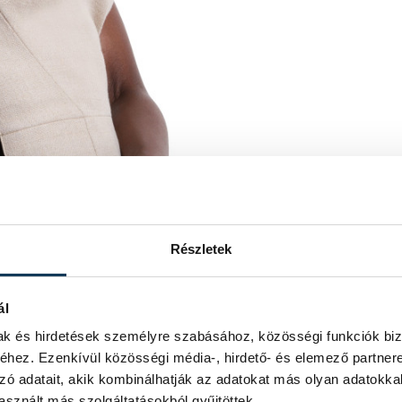
Részletek
ál
mak és hirdetések személyre szabásához, közösségi funkciók biz
hez. Ezenkívül közösségi média-, hirdető- és elemező partner
zó adatait, akik kombinálhatják az adatokat más olyan adatokka
sznált más szolgáltatásokból gyűjtöttek.