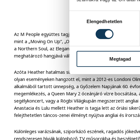
Hozzájárulás kiválasztása
Elengedhetetlen
Az M People együttes tagjaként – mialatt világszerte komoly 
mint a „Moving On Up”, „One Night In Heaven” és a „Search F
a Northern Soul, az Elegant Slumming, a Bizarre Fruit és a F
meghatározó hangjává vált.
Megtagad
Azóta Heather hatalmas sikert ért el két szóló albumával i
olyan eseményeken hangzott el, mint a 2012-es Londoni Oli
alkalmából tartott ünnepség, a Győzelem Napjának 60. évfor
megemlékezés, a Queen Mary 2 óceánjáró vízre bocsátása, a
segélykoncert, vagy a Rögbi Világkupán megszerzett anglia
Anastacia és Lulu mellett Heather is tagja lett az óriási sik
felejthetetlen táncos-zenei élményt nyújtva angliai és írorszá
Különleges varázsának, sziporkázó eszének, ragadós jóked
rendszeresen hívják különböző TV műsorokba és beszélgető