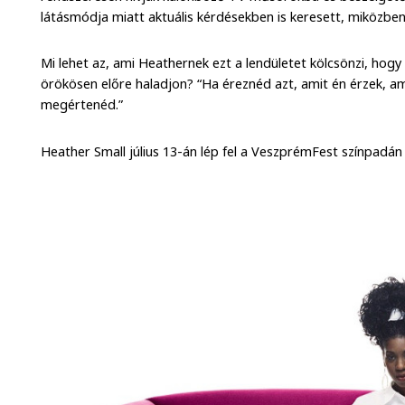
látásmódja miatt aktuális kérdésekben is keresett, miközben
Mi lehet az, ami Heathernek ezt a lendületet kölcsönzi, hogy 
örökösen előre haladjon? “Ha éreznéd azt, amit én érzek, 
megértenéd.”
Heather Small július 13-án lép fel a VeszprémFest színpadán 