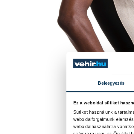
Beleegyezés
Ez a weboldal sütiket haszn
Sütiket használunk a tartal
weboldalforgalmunk elemzésé
weboldalhasználatra vonatko
számukra vagy az Ön által ha