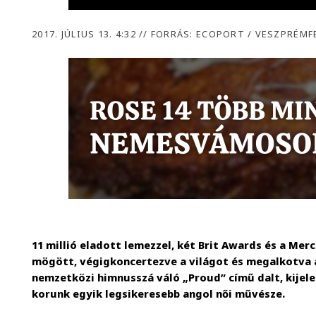
2017. JÚLIUS 13. 4:32
//
FORRÁS: ECOPORT / VESZPRÉMF
11 millió eladott lemezzel, két Brit Awards és a Merc
mögött, végigkoncertezve a világot és megalkotva a
nemzetközi himnusszá váló „Proud” című dalt, kijel
korunk egyik legsikeresebb angol női művésze.