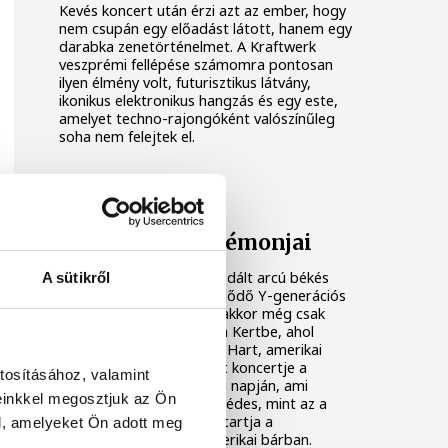
Kevés koncert után érzi azt az ember, hogy
nem csupán egy előadást látott, hanem egy
darabka zenetörténelmet. A Kraftwerk
veszprémi fellépése számomra pontosan
ilyen élmény volt, futurisztikus látvány,
ikonikus elektronikus hangzás és egy este,
amelyet techno-rajongóként valószínűleg
soha nem felejtek el.
KULTÚRA
Beth Hart és a démonjai
Pipa- és szivarfüst, barázdált arcú békés
A sütikről
hobók vagy éppen érdeklődő Y-generációs
fiatal férfiak és nők… és akkor még csak
éppen belépünk a Hisoria Kertbe, ahol
ezután következett Beth Hart, amerikai
bluesénekesnő várva várt koncertje a
tosításához, valamint
VeszprémFest csütörtöki napján, ami
einkkel megosztjuk az Ön
egyszerre volt keserű és édes, mint az a
kávé, ami hajnalig ébren tartja a
l, amelyeket Ön adott meg
bluesénekeseket egy amerikai bárban.