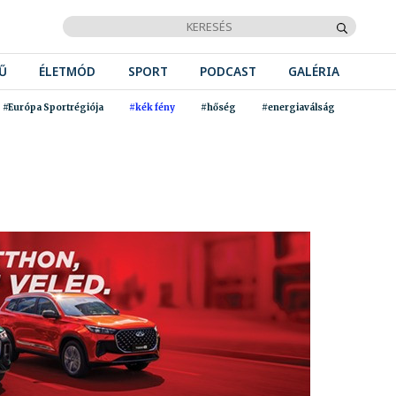
Ű
ÉLETMÓD
SPORT
PODCAST
GALÉRIA
#Európa Sportrégiója
#kék fény
#hőség
#energiaválság