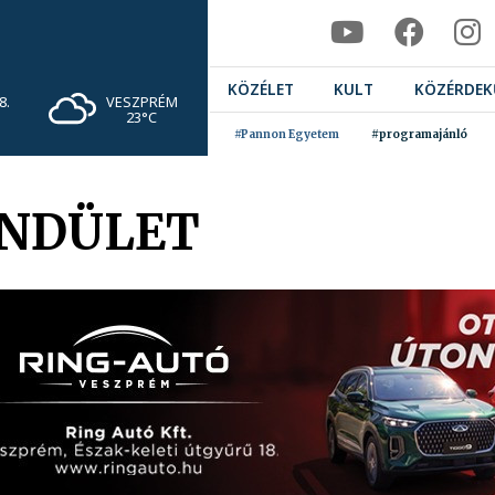
KÖZÉLET
KULT
KÖZÉRDEK
VESZPRÉM
8.
23°C
#Pannon Egyetem
#programajánló
ENDÜLET