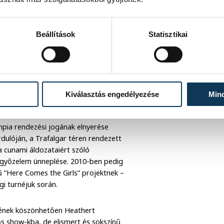
Beállítások
Statisztikai
sikereket értek el olyan slágerekkel,
or The Hero”, illetve albumaikkal, mint
resco – Heather a ‘90-es évek egyik
Kiválasztás engedélyezése
Min
s. Proud című albumának címadó dala
mpia rendezési jogának elnyerése
dulóján, a Trafalgar téren rendezett
 cunami áldozataiért szóló
i győzelem ünneplése. 2010-ben pedig
erű “Here Comes the Girls” projektnek –
gi turnéjuk során.
vének köszönhetően Heathert
s show-kba, de elismert és sokszínű