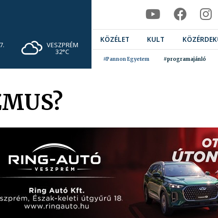
KÖZÉLET
KULT
KÖZÉRDEK
VESZPRÉM
7.
32°C
#Pannon Egyetem
#programajánló
ZMUS?