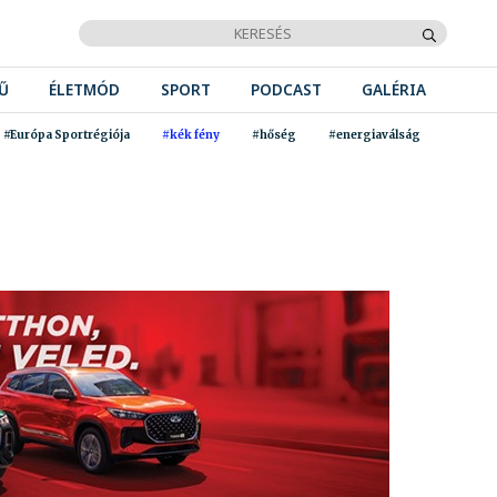
Ű
ÉLETMÓD
SPORT
PODCAST
GALÉRIA
#Európa Sportrégiója
#kék fény
#hőség
#energiaválság