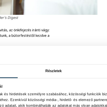
er's Digest
tás, az önkifejezés iránti vágy:
unk, a bútorfestéstől kezdve a
kívüli gondolkodás, a kreatív ötletek
télkedők bámulása helyett pedig sokkal
i vagy egyedi tányérokat készíteni. A
segítik az önismeretünket, hiszen jól
Részletek
itartóak, de arra is, hogy a tehetség
hivatottsággal bizonyos mértékben igenis
ket is javíthatja, kiváló stresszűző,
ál
eteket szül, a csapattal ténykedés pedig
mak és hirdetések személyre szabásához, közösségi funkciók biz
hez. Ezenkívül közösségi média-, hirdető- és elemező partner
zó adatait, akik kombinálhatják az adatokat más olyan adatokka