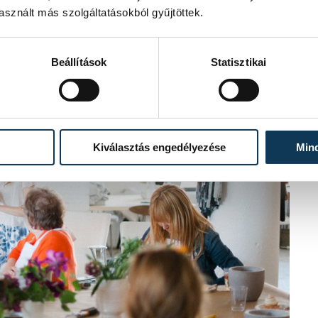
sznált más szolgáltatásokból gyűjtöttek.
Beállítások
Statisztikai
Kiválasztás engedélyezése
Min