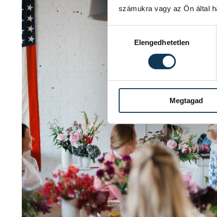
számukra vagy az Ön által ha
Hozzájárulás kiválasztása
Elengedhetetlen
Megtagad