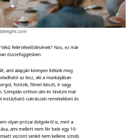
ddelight.com
mértékű felértékelődésének? Nos, ez már
 van összefüggésben.
ált, ami alapján könnyen ítélünk meg
eladható az lesz, aki a munkájában
gol, fotózik, filmet készít, ír vagy
. Szimplán otthon ülni és tévézni már
ól instázható cukrászati remekekben és
m olyan prózai dolgokról is, mint a
tása, ami mellett nem fér bele egy 10-
miatt viszont senkit nem kellene sznob