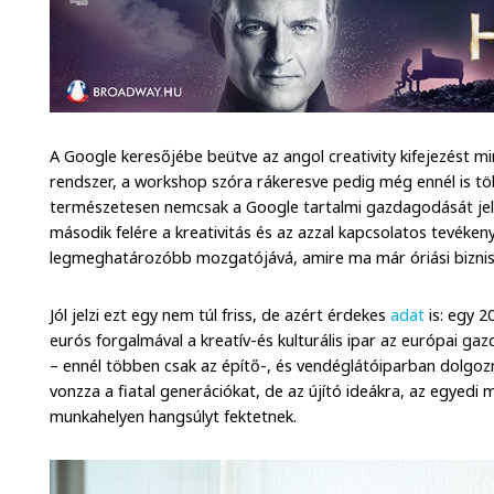
A Google keresőjébe beütve az angol creativity kifejezést min
rendszer, a workshop szóra rákeresve pedig még ennél is töb
természetesen nemcsak a Google tartalmi gazdagodását jelzi
második felére a kreativitás és az azzal kapcsolatos tevéken
legmeghatározóbb mozgatójává, amire ma már óriási bizniszt
Jól jelzi ezt egy nem túl friss, de azért érdekes
adat
is: egy 2
eurós forgalmával a kreatív-és kulturális ipar az európai g
– ennél többen csak az építő-, és vendéglátóiparban dolgo
vonzza a fiatal generációkat, de az újító ideákra, az egyed
munkahelyen hangsúlyt fektetnek.