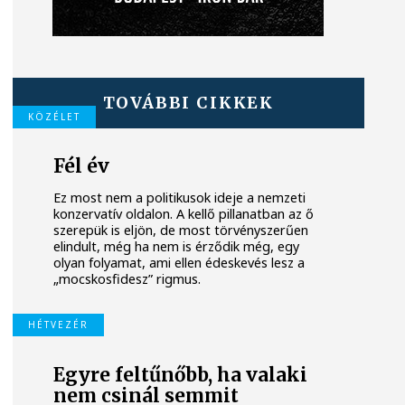
TOVÁBBI CIKKEK
KÖZÉLET
Fél év
Ez most nem a politikusok ideje a nemzeti
konzervatív oldalon. A kellő pillanatban az ő
szerepük is eljön, de most törvényszerűen
elindult, még ha nem is érződik még, egy
olyan folyamat, ami ellen édeskevés lesz a
„mocskosfidesz” rigmus.
HÉTVEZÉR
Egyre feltűnőbb, ha valaki
nem csinál semmit