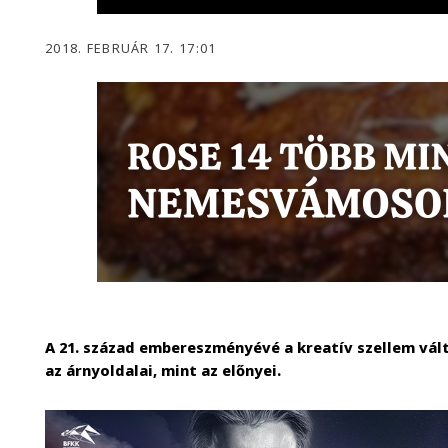
2018. FEBRUÁR 17. 17:01
A 21. század embereszményévé a kreatív szellem vá
az árnyoldalai, mint az előnyei.