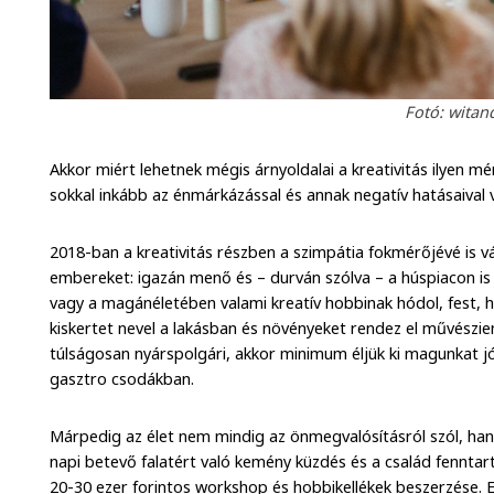
Fotó: witan
Akkor miért lehetnek mégis árnyoldalai a kreativitás ilyen 
sokkal inkább az énmárkázással és annak negatív hatásaival
2018-ban a kreativitás részben a szimpátia fokmérőjévé is v
embereket: igazán menő és – durván szólva – a húspiacon is 
vagy a magánéletében valami kreatív hobbinak hódol, fest, hor
kiskertet nevel a lakásban és növényeket rendez el művészien
túlságosan nyárspolgári, akkor minimum éljük ki magunkat j
gasztro csodákban.
Márpedig az élet nem mindig az önmegvalósításról szól, hane
napi betevő falatért való kemény küzdés és a család fenntar
20-30 ezer forintos workshop és hobbikellékek beszerzése. E