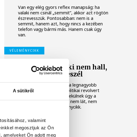
Van egy elég gyors reflex manapság: ha
valaki nem csinál „semmit”, akkor azt rögtön
észrevesszük. Pontosabban: nem is a
semmit, hanem azt, hogy nincs a kezében
telefon vagy bármi más. Hanem csak úgy
van.
VÉLEMÉNYCIKK
105 politikus, aki nem hall,
nem lát, nem beszél
Ha egy ellenzéki pártnak a legnagyobb
ellenfél tálcán kínálja a politikai revolvert
A sütikről
önmaga ellen, miért menekülnek úgy a
jelöltjei, mint a „nem hall, nem lát, nem
beszél” majmok? Véleménycikk.
tosításához, valamint
einkkel megosztjuk az Ön
l, amelyeket Ön adott meg