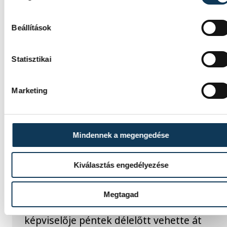
Beállítások
Statisztikai
Marketing
TOVÁBBI CIKKEK
Mindennek a megengedése
Átvette megbízólevelét
Kiválasztás engedélyezése
Kovács Áron
A 8-as számú választókerület július 15-én
Megtagad
megválasztott új önkormányzati
képviselője péntek délelőtt vehette át