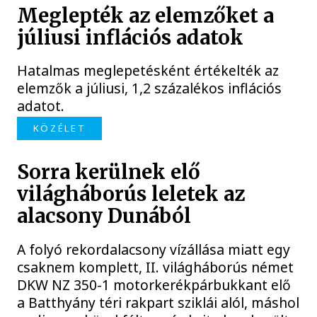
Meglepték az elemzőket a
júliusi inflációs adatok
Hatalmas meglepetésként értékelték az
elemzők a júliusi, 1,2 százalékos inflációs
adatot.
KÖZÉLET
Sorra kerülnek elő
világháborús leletek az
alacsony Dunából
A folyó rekordalacsony vízállása miatt egy
csaknem komplett, II. világháborús német
DKW NZ 350-1 motorkerékpárbukkant elő
a Batthyány téri rakpart sziklái alól, máshol