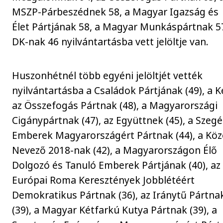
MSZP-Párbeszédnek 58, a Magyar Igazság és
Élet Pártjának 58, a Magyar Munkáspártnak 57
DK-nak 46 nyilvántartásba vett jelöltje van.
Huszonhétnél több egyéni jelöltjét vették
nyilvántartásba a Családok Pártjának (49), a Ke
az Összefogás Pártnak (48), a Magyarországi
Cigánypártnak (47), az Együttnek (45), a Szeg
Emberek Magyarországért Pártnak (44), a Kö
Nevező 2018-nak (42), a Magyarországon Élő
Dolgozó és Tanuló Emberek Pártjának (40), az
Európai Roma Keresztények Jobblétéért
Demokratikus Pártnak (36), az Iránytű Pártna
(39), a Magyar Kétfarkú Kutya Pártnak (39), a