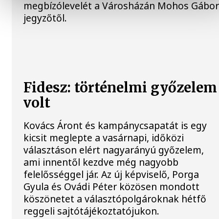
megbízólevelét a Városházán Mohos Gábo
jegyzőtől.
Fidesz: történelmi győzelem
volt
Kovács Áront és kampánycsapatát is egy
kicsit meglepte a vasárnapi, időközi
választáson elért nagyarányú győzelem,
ami innentől kezdve még nagyobb
felelősséggel jár. Az új képviselő, Porga
Gyula és Ovádi Péter közösen mondott
köszönetet a választópolgároknak hétfő
reggeli sajtótájékoztatójukon.