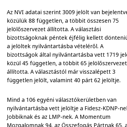
Az NVI adatai szerint 3009 jelölt van bejelentv
közülük 88 független, a többit összesen 75
jelölőszervezet állította. A választási
bizottságoknak péntek éjfélig kellett dönteni
a jelöltek nyilvántartásba vételéről. A
bizottságok által nyilvántartásba vett 1719 jel
közül 45 független, a többit 65 jelölőszerveze
állította. A választástól már visszalépett 3
független jelölt, valamint 40 párt 62 jelöltje.
Mind a 106 egyéni választókerületben van
nyilvántartásba vett jelöltje a Fidesz-KDNP-ne
Jobbiknak és az LMP-nek. A Momentum
Mozgalomnak 94, az Összefogás Pártnak 65, 