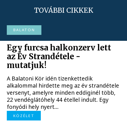
TOVÁBBI CIKKEK
BALATON
Egy furcsa halkonzerv lett
az Év Strandétele -
mutatjuk!
A Balatoni Kör idén tizenkettedik
alkalommal hirdette meg az év strandétele
versenyt, amelyre minden eddiginél több,
22 vendéglátóhely 44 étellel indult. Egy
fonyódi hely nyert...
KÖZÉLET