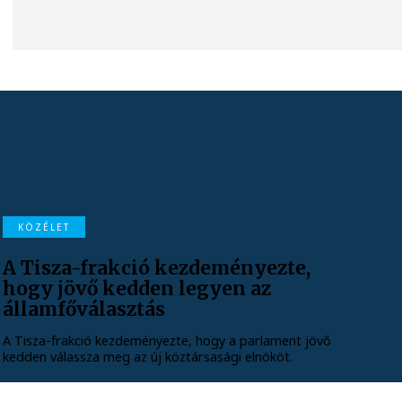
KÖZÉLET
A Tisza-frakció kezdeményezte,
hogy jövő kedden legyen az
államfőválasztás
A Tisza-frakció kezdeményezte, hogy a parlament jövő
kedden válassza meg az új köztársasági elnököt.