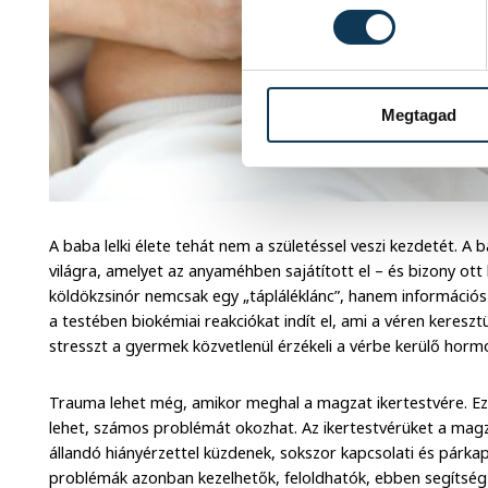
Megtagad
A baba lelki élete tehát nem a születéssel veszi kezdetét. A 
világra, amelyet az anyaméhben sajátított el – és bizony ott
köldökzsinór nemcsak egy „tápláléklánc”, hanem információs 
a testében biokémiai reakciókat indít el, ami a véren keresztü
stresszt a gyermek közvetlenül érzékeli a vérbe kerülő horm
Trauma lehet még, amikor meghal a magzat ikertestvére. Ez 
lehet, számos problémát okozhat. Az ikertestvérüket a mag
állandó hiányérzettel küzdenek, sokszor kapcsolati és párka
problémák azonban kezelhetők, feloldhatók, ebben segítség l