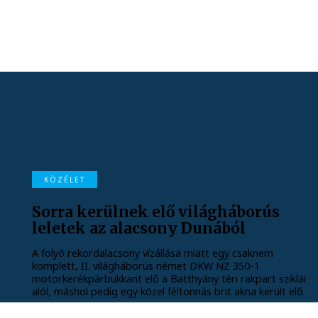
KÖZÉLET
Sorra kerülnek elő világháborús
leletek az alacsony Dunából
A folyó rekordalacsony vízállása miatt egy csaknem
komplett, II. világháborús német DKW NZ 350-1
motorkerékpárbukkant elő a Batthyány téri rakpart sziklái
alól, máshol pedig egy közel féltonnás brit akna került elő.