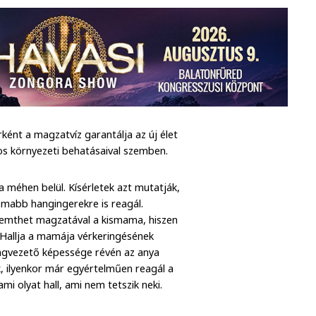
ént a magzatvíz garantálja az új élet
ros környezeti behatásaival szemben.
 méhen belül. Kísérletek azt mutatják,
omabb hangingerekre is reagál.
eremthet magzatával a kismama, hiszen
 Hallja a mamája vérkeringésének
hangvezető képessége révén az anya
ek, ilyenkor már egyértelműen reagál a
ami olyat hall, ami nem tetszik neki.