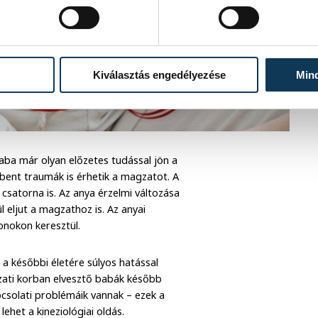
Kiválasztás engedélyezése
Min
baba már olyan előzetes tudással jön a
 bent traumák is érhetik a magzatot. A
csatorna is. Az anya érzelmi változása
l eljut a magzathoz is. Az anyai
onokon keresztül.
a későbbi életére súlyos hatással
zati korban elvesztő babák később
pcsolati problémáik vannak – ezek a
ehet a kineziológiai oldás.