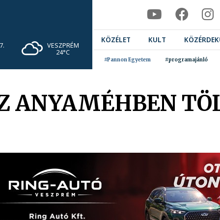
KÖZÉLET
KULT
KÖZÉRDEK
VESZPRÉM
7.
24°C
#Pannon Egyetem
#programajánló
Z ANYAMÉHBEN TÖL