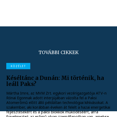
TOVÁBBI CIKKEK
KÖZÉLET
Késéltánc a Dunán: Mi történik, ha
leáll Paks?
Mártha Imre, az MVM Zrt. egykori vezérigazgatója ATV-n
Rónai Egonnak adott interjújában vázolta fel a Paksi
Atomerőmű előtt álló példátlan technológiai kihívásokat. A
szakember, aki korábban éveken át felelt a hazai energetikai
fejlesztésekért és a paksi blokkok működéséért, arra
figyelmeztet: az erőmű olyan üzemállapotban van, amelyre