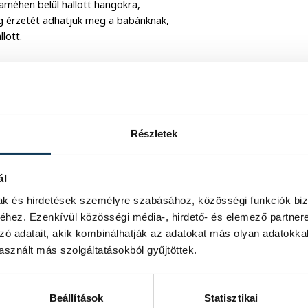
améhen belül hallott hangokra,
ság érzetét adhatjuk meg a babánknak,
lott.
Részletek
ál
mak és hirdetések személyre szabásához, közösségi funkciók biz
hez. Ezenkívül közösségi média-, hirdető- és elemező partner
zó adatait, akik kombinálhatják az adatokat más olyan adatokka
sznált más szolgáltatásokból gyűjtöttek.
Beállítások
Statisztikai