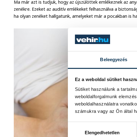
Ma már azt is tudjuk, hogy az újszülöttek emlékeznek az any
zenékre. Ezeket az auditív emlékeket felhasználva a bizton
ha olyan zenéket hallgatunk, amelyeket már a pocakban is hal
Beleegyezés
Ez a weboldal sütiket haszn
Sütiket használunk a tartal
weboldalforgalmunk elemzésé
weboldalhasználatra vonatko
számukra vagy az Ön által ha
Hozzájárulás kiválasztása
Elengedhetetlen