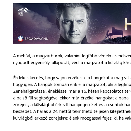
A méhfal, a magzatburok, valamint legfőbb védelmi rendszerk
nyugodt egyensúlyi állapotát, védi a magzatot a külvilág ká
Érdekes kérdés, hogy vajon érzékeli-e a hangokat a magzat a
hogy igen. A hangok tompán érik el a magzatot, aki a legfin
Zenehallgatással, énekléssel már a 16. héten kapcsolatot t
a belső fül segítségével ekkor már érzékel hangokat a baba.
zörejeit, a külvilágból érkező hangingereket és a csontok 
beszédét. A hallás a 24. héttől tekinthető teljesen kifejlettn
külvilágból érkező zörejekre: élénk mozgással fejezi ki, ha val