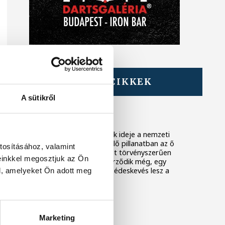
TOVÁBBI CIKKEK
KÖZÉLET
A sütikről
Fél év
Ez most nem a politikusok ideje a nemzeti
konzervatív oldalon. A kellő pillanatban az ő
tosításához, valamint
szerepük is eljön, de most törvényszerűen
einkkel megosztjuk az Ön
elindult, még ha nem is érződik még, egy
olyan folyamat, ami ellen édeskevés lesz a
l, amelyeket Ön adott meg
„mocskosfidesz” rigmus.
HÉTVEZÉR
Marketing