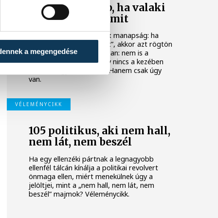
Egyre feltűnőbb, ha valaki
nem csinál semmit
Van egy elég gyors reflex manapság: ha
valaki nem csinál „semmit”, akkor azt rögtön
dennek a megengedése
észrevesszük. Pontosabban: nem is a
semmit, hanem azt, hogy nincs a kezében
telefon vagy bármi más. Hanem csak úgy
van.
VÉLEMÉNYCIKK
105 politikus, aki nem hall,
nem lát, nem beszél
Ha egy ellenzéki pártnak a legnagyobb
ellenfél tálcán kínálja a politikai revolvert
önmaga ellen, miért menekülnek úgy a
jelöltjei, mint a „nem hall, nem lát, nem
beszél” majmok? Véleménycikk.