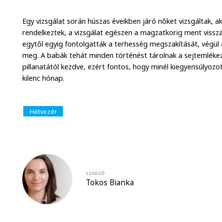
Egy vizsgálat során húszas éveikben járó nőket vizsgáltak, a
rendelkeztek, a vizsgálat egészen a magzatkorig ment vissza,
egytől egyig fontolgatták a terhesség megszakítását, végül
meg. A babák tehát minden történést tárolnak a sejtemléke
pillanatától kezdve, ezért fontos, hogy minél kiegyensúlyoz
kilenc hónap.
Hétvezér
SZERZŐ
Tokos Bianka