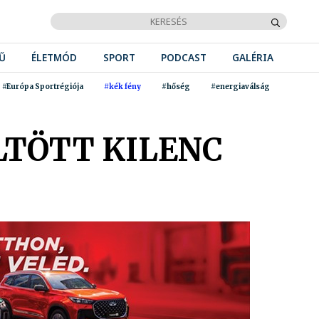
Ű
ÉLETMÓD
SPORT
PODCAST
GALÉRIA
#Európa Sportrégiója
#kék fény
#hőség
#energiaválság
TÖTT KILENC