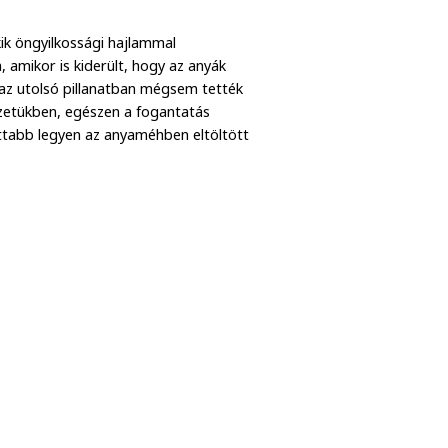
kik öngyilkossági hajlammal
 amikor is kiderült, hogy az anyák
 az utolsó pillanatban mégsem tették
zetükben, egészen a fogantatás
ottabb legyen az anyaméhben eltöltött