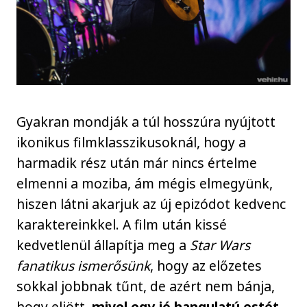
Gyakran mondják a túl hosszúra nyújtott
ikonikus filmklasszikusoknál, hogy a
harmadik rész után már nincs értelme
elmenni a moziba, ám mégis elmegyünk,
hiszen látni akarjuk az új epizódot kedvenc
karaktereinkkel. A film után kissé
kedvetlenül állapítja meg a
Star Wars
fanatikus ismerősünk
, hogy az előzetes
sokkal jobbnak tűnt, de azért nem bánja,
hogy eljött,
mivel egy jó hangulatú estét