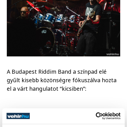
A Budapest Riddim Band a színpad elé
gyűlt kisebb közönségre fókuszálva hozta
el a várt hangulatot “kicsiben”:
egy órára a legjobb klubban