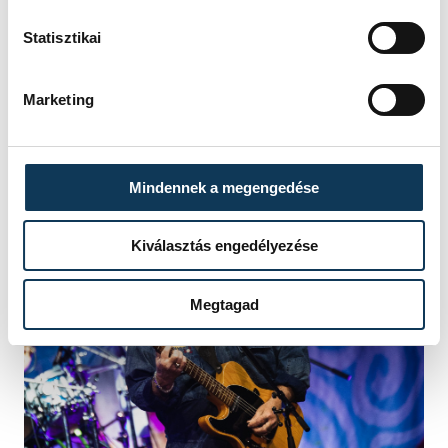
szülővárosába, de a jamaica-i hangulat
Statisztikai
élvezése helyett aggódtam, hogy Ali
Campbell torkán le ne csússzon a
Marketing
rágógumi.
Mindennek a megengedése
Kiválasztás engedélyezése
Megtagad