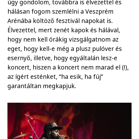
úgy gondolom, továbbra is élvezettel és
hálásan fogom szemlélni a Veszprém
Arénába költöző fesztivál napokat is.
Élvezettel, mert zenét kapok és hálával,
hogy nem kell órákig vizsgálgatnom az
eget, hogy kell-e még a plusz pulóver és
esernyő, illetve, hogy egyáltalán lesz-e
koncert, hiszen a koncert nem marad el (!),
az ígért esténket, “ha esik, ha fúj”
garantáltan megkapjuk.