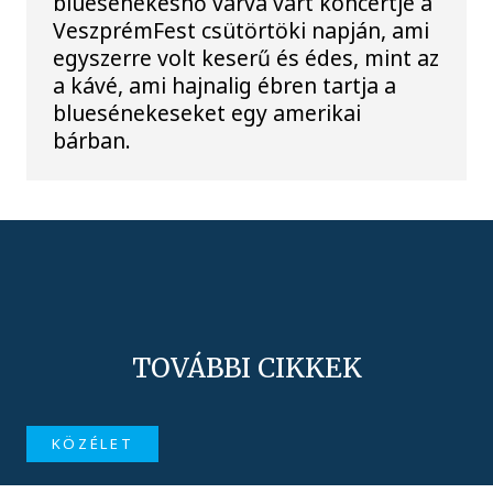
bluesénekesnő várva várt koncertje a
VeszprémFest csütörtöki napján, ami
egyszerre volt keserű és édes, mint az
a kávé, ami hajnalig ébren tartja a
bluesénekeseket egy amerikai
bárban.
TOVÁBBI CIKKEK
KÖZÉLET