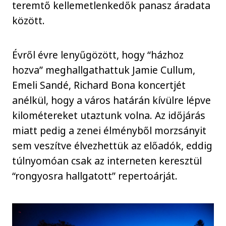
teremtő kellemetlenkedők panasz áradata
között.
Évről évre lenyűgözött, hogy “házhoz
hozva” meghallgathattuk Jamie Cullum,
Emeli Sandé, Richard Bona koncertjét
anélkül, hogy a város határán kívülre lépve
kilométereket utaztunk volna. Az időjárás
miatt pedig a zenei élményből morzsányit
sem veszítve élvezhettük az előadók, eddig
túlnyomóan csak az interneten keresztül
“rongyosra hallgatott” repertoárját.