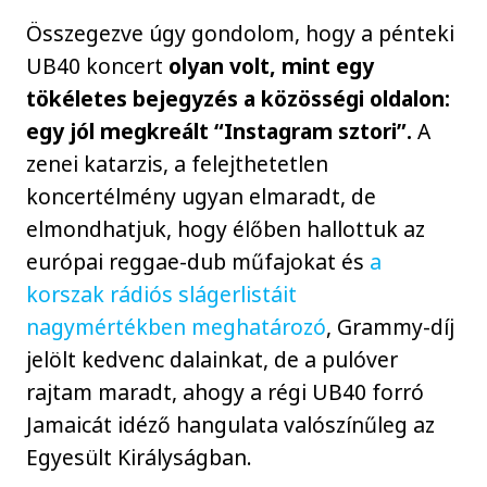
Összegezve úgy gondolom, hogy a pénteki
UB40 koncert
olyan volt, mint egy
tökéletes bejegyzés a közösségi oldalon:
egy jól megkreált “Instagram sztori”.
A
zenei katarzis, a felejthetetlen
koncertélmény ugyan elmaradt, de
elmondhatjuk, hogy élőben hallottuk az
európai reggae-dub műfajokat és
a
korszak rádiós slágerlistáit
nagymértékben meghatározó
, Grammy-díj
jelölt kedvenc dalainkat, de a pulóver
rajtam maradt, ahogy a régi UB40 forró
Jamaicát idéző hangulata valószínűleg az
Egyesült Királyságban.