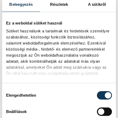
érezhettem magam újra
Beleegyezés
Részletek
A sütikről
tizenévesen a csajokkal, egy
igazi, vagány, underground
Ez a weboldal sütiket használ
Sütiket használunk a tartalmak és hirdetések személyre
reggae-riddim bulin.
szabásához, közösségi funkciók biztosításához,
valamint weboldalforgalmunk elemzéséhez. Ezenkívül
közösségi média-, hirdető- és elemező partnereinkkel
megosztjuk az Ön weboldalhasználatra vonatkozó
Kiemelném, hogy pontosan ezt az érzést
adatait, akik kombinálhatják az adatokat más olyan
vártam egy ilyen este alaphangjaként, ám
adatokkal, amelyeket Ön adott meg számukra vagy az
Ön által használt más szolgáltatásokból gyűjtöttek.
a koncerten, ahol a “felvezetés” után úgy
éreztem a reggae minden szegmenséből
ízelítőt fogok kapni -a magyar kultusz
Hozzájárulás kiválasztása
Elengedhetetlen
számok felidézésétől fokozatosan lépdelve
Kingston Town
-ig- csalódnom kellett, mert
Beállítások
elutaztunk ugyan Bob Marley