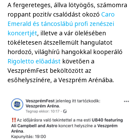
A fergereteges, állva lötyögős, számomra
roppant pozitív csalódást okozó
Caro
Emerald és táncoslábú profi zenészei
koncertjét
, illetve a vár ölelésében
tökéletesen átszellemült hangulatot
hordozó, világhírű hangokkal kooperáló
Rigoletto előadást
követően a
VeszprémFest beköltözött az
esőhelyszínére, a Veszprém Arénába.