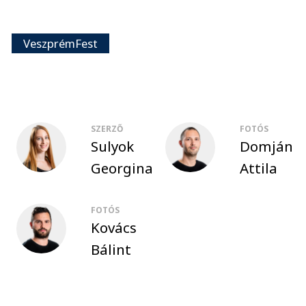
VeszprémFest
SZERZŐ
FOTÓS
Sulyok
Domján
Georgina
Attila
FOTÓS
Kovács
Bálint