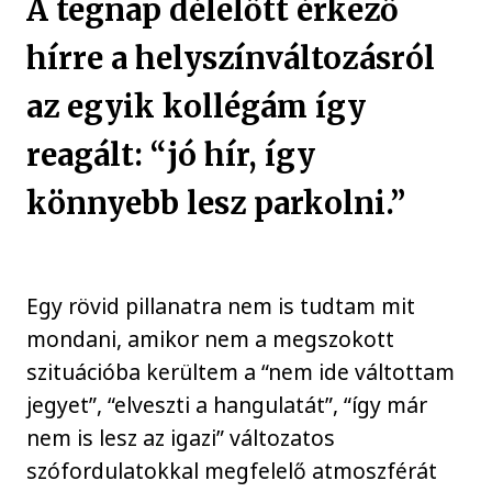
A tegnap délelőtt érkező
hírre a helyszínváltozásról
az egyik kollégám így
reagált: “jó hír, így
könnyebb lesz parkolni.”
Egy rövid pillanatra nem is tudtam mit
mondani, amikor nem a megszokott
szituációba kerültem a “nem ide váltottam
jegyet”, “elveszti a hangulatát”, “így már
nem is lesz az igazi” változatos
szófordulatokkal megfelelő atmoszférát