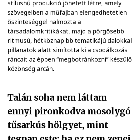
stílushű produkció jöhetett létre, amely
szövegeiben a műfajban elengedhetetlen
őszinteséggel halmozta a
társadalomkritikákat, majd a pörgősebb
ritmusú, hétköznapibb tematikájú dalokkal
pillanatok alatt simította ki a csodálkozás
ráncait az éppen “megbotránkozni” készülő
közönség arcán.
Talán soha nem láttam
ennyi pironkodva mosolygó
tűsarkús hölgyet, mint
tegnap este: ha ez nem zenei