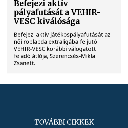
Befejezi aktív
pályafutását a VEHIR-
VESC kiválósága
Befejezi aktív játékospályafutását az
női röplabda extraligába feljutó
VEHIR-VESC korábbi válogatott
feladó átlója, Szerencsés-Miklai
Zsanett.
TOVÁBBI CIKKEK