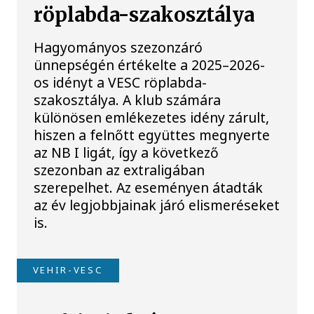
röplabda-szakosztálya
Hagyományos szezonzáró
ünnepségén értékelte a 2025–2026-
os idényt a VESC röplabda-
szakosztálya. A klub számára
különösen emlékezetes idény zárult,
hiszen a felnőtt együttes megnyerte
az NB I ligát, így a következő
szezonban az extraligában
szerepelhet. Az eseményen átadták
az év legjobbjainak járó elismeréseket
is.
VEHIR-VESC