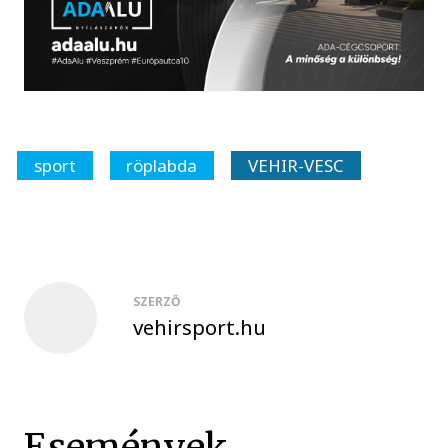
sport
röplabda
VEHIR-VESC
SZERZŐ
vehirsport.hu
Események