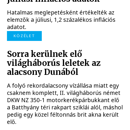
Hatalmas meglepetésként értékelték az
elemzők a júliusi, 1,2 százalékos inflációs
adatot.
KÖZÉLET
Sorra kerülnek elő
világháborús leletek az
alacsony Dunából
A folyó rekordalacsony vízállása miatt egy
csaknem komplett, II. világháborús német
DKW NZ 350-1 motorkerékpárbukkant elő
a Batthyány téri rakpart sziklái alól, máshol
pedig egy közel féltonnás brit akna került
elő.