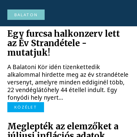
BALATON
Egy furcsa halkonzerv lett
az Év Strandétele -
mutatjuk!
A Balatoni Kör idén tizenkettedik
alkalommal hirdette meg az év strandétele
versenyt, amelyre minden eddiginél több,
22 vendéglátóhely 44 étellel indult. Egy
fonyódi hely nyert...
KÖZÉLET
Meglepték az elemzőket a
júliusi inflációs adatok