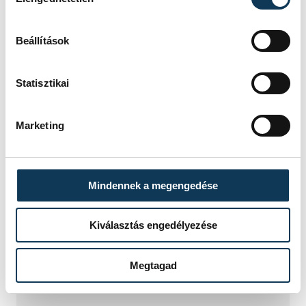
Beállítások
Statisztikai
Marketing
Mindennek a megengedése
Kiválasztás engedélyezése
TOVÁBBI CIKKEK
Megtagad
VEHIR-VESC