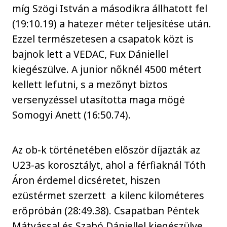
míg Szögi István a másodikra állhatott fel
(19:10.19) a hatezer méter teljesítése után.
Ezzel természetesen a csapatok közt is
bajnok lett a VEDAC, Fux Dániellel
kiegészülve. A junior nőknél 4500 métert
kellett lefutni, s a mezőnyt biztos
versenyzéssel utasította maga mögé
Somogyi Anett (16:50.74).
Az ob-k történetében először díjazták az
U23-as korosztályt, ahol a férfiaknál Tóth
Áron érdemel dicséretet, hiszen
ezüstérmet szerzett a kilenc kilométeres
erőpróbán (28:49.38). Csapatban Péntek
Mátyással és Szabó Dániellel kiegészülve