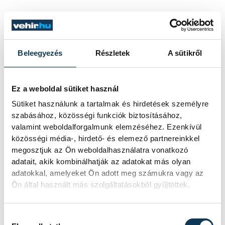
Férfi ifjúsági 6000 méter
1. BERTALAN Renátó 1997 VEDAC
00:19:27.71 3:14 p/km
Beleegyezés
Részletek
A sütikről
10. BARABÁS Gábor 1997 VEDAC
00:20:44.46 3:27 p/km
Ez a weboldal sütiket használ
15. NICK Márton 1997 VEDAC 00:21:09.71
Sütiket használunk a tartalmak és hirdetések személyre
3:31 p/km
szabásához, közösségi funkciók biztosításához,
valamint weboldalforgalmunk elemzéséhez. Ezenkívül
48. BODNÁR Botond 1998 VEDAC
közösségi média-, hirdető- és elemező partnereinkkel
00:23:24.96 3:54 p/km
megosztjuk az Ön weboldalhasználatra vonatkozó
adatait, akik kombinálhatják az adatokat más olyan
adatokkal, amelyeket Ön adott meg számukra vagy az
Férfi Ifjúsági csapat
Ön által használt más szolgáltatásokból gyűjtöttek.
1. VEDAC Egyéni absz. helyezési összeg: 26
(BERTALAN Renátó, BARABÁS Gábor, NICK
Hozzájárulás kiválasztása
Márton)