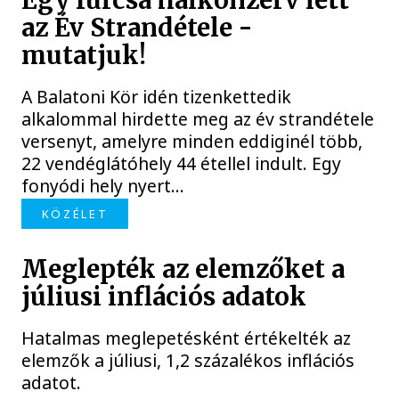
Egy furcsa halkonzerv lett
az Év Strandétele -
mutatjuk!
A Balatoni Kör idén tizenkettedik
alkalommal hirdette meg az év strandétele
versenyt, amelyre minden eddiginél több,
22 vendéglátóhely 44 étellel indult. Egy
fonyódi hely nyert...
KÖZÉLET
Meglepték az elemzőket a
júliusi inflációs adatok
Hatalmas meglepetésként értékelték az
elemzők a júliusi, 1,2 százalékos inflációs
adatot.