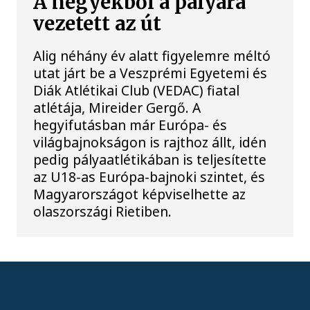
A hegyekből a pályára
vezetett az út
Alig néhány év alatt figyelemre méltó
utat járt be a Veszprémi Egyetemi és
Diák Atlétikai Club (VEDAC) fiatal
atlétája, Mireider Gergő. A
hegyifutásban már Európa- és
világbajnokságon is rajthoz állt, idén
pedig pályaatlétikában is teljesítette
az U18-as Európa-bajnoki szintet, és
Magyarországot képviselhette az
olaszországi Rietiben.