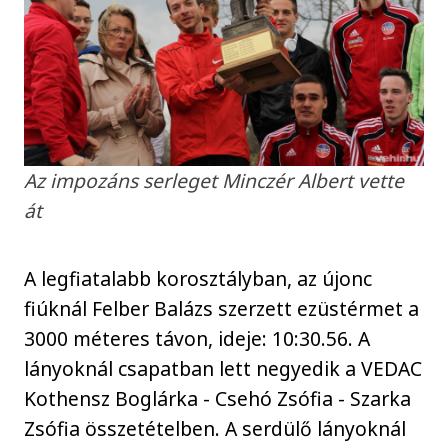
Az impozáns serleget Minczér Albert vette
át
A legfiatalabb korosztályban, az újonc
fiúknál Felber Balázs szerzett ezüstérmet a
3000 méteres távon, ideje: 10:30.56. A
lányoknál csapatban lett negyedik a VEDAC
Kothensz Boglárka - Csehó Zsófia - Szarka
Zsófia összetételben. A serdülő lányoknál