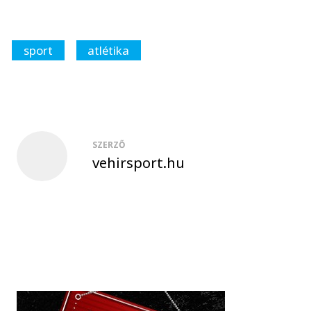
sport
atlétika
SZERZŐ
vehirsport.hu