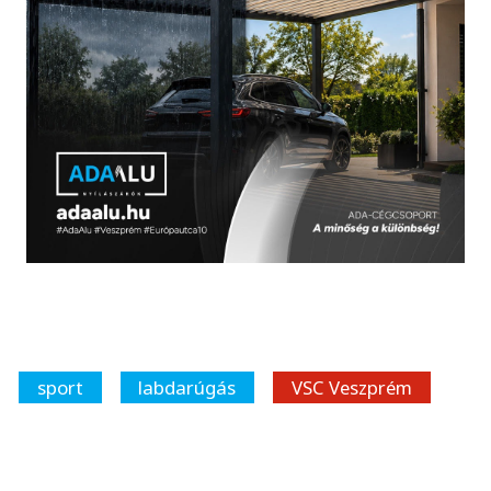
sport
labdarúgás
VSC Veszprém