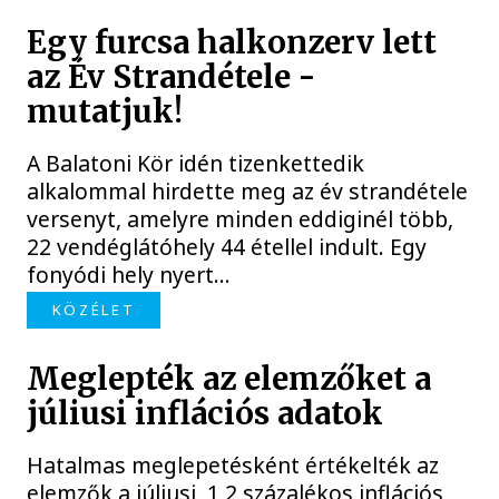
Egy furcsa halkonzerv lett
az Év Strandétele -
mutatjuk!
A Balatoni Kör idén tizenkettedik
alkalommal hirdette meg az év strandétele
versenyt, amelyre minden eddiginél több,
22 vendéglátóhely 44 étellel indult. Egy
fonyódi hely nyert...
KÖZÉLET
Meglepték az elemzőket a
júliusi inflációs adatok
Hatalmas meglepetésként értékelték az
elemzők a júliusi, 1,2 százalékos inflációs