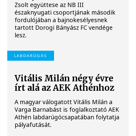
Zsolt együttese az NB III
északnyugati csoportjának második
fordulójában a bajnokesélyesnek
tartott Dorogi Bányász FC vendége
lesz.
LABDARÚGÁS
Vitális Milán négy évre
írt alá az AEK Athénhoz
A magyar válogatott Vitális Milán a
Varga Barnabást is foglalkoztató AEK
Athén labdarúgócsapatában folytatja
pályafutását.