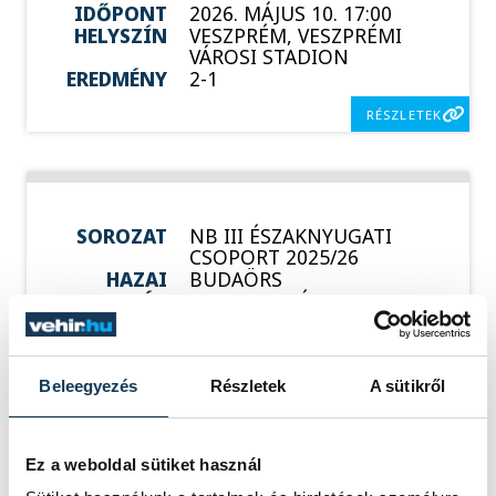
IDŐPONT
2026. MÁJUS 10. 17:00
HELYSZÍN
VESZPRÉM, VESZPRÉMI
VÁROSI STADION
EREDMÉNY
2-1
RÉSZLETEK
SOROZAT
NB III ÉSZAKNYUGATI
CSOPORT 2025/26
HAZAI
BUDAÖRS
VENDÉG
VSC VESZPRÉM
IDŐPONT
2026. MÁJUS 17. 17:00
HELYSZÍN
BUDAÖRS, BUDAÖRSI
VÁROSI STADION
EREDMÉNY
5-1
Beleegyezés
Részletek
A sütikről
RÉSZLETEK
Ez a weboldal sütiket használ