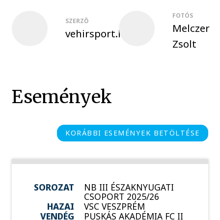
FOTÓS
SZERZŐ
Melczer
vehirsport.hu
Zsolt
Események
KORÁBBI ESEMÉNYEK BETÖLTÉSE
SOROZAT
NB III ÉSZAKNYUGATI
CSOPORT 2025/26
HAZAI
VSC VESZPRÉM
VENDÉG
PUSKÁS AKADÉMIA FC II