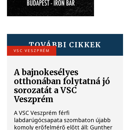
TOVÁBBI CIKKEK
VSC VESZPRÉM
A bajnokesélyes
otthonában folytatná jó
sorozatát a VSC
Veszprém
A VSC Veszprém férfi
labdarúgócsapata szombaton újabb
komoly erőfelmérő előtt áll: Gunther