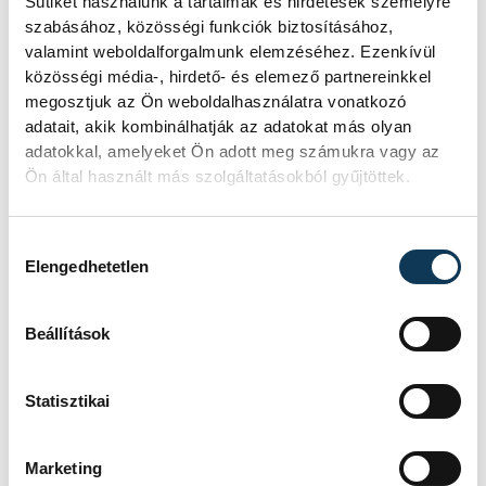
Sütiket használunk a tartalmak és hirdetések személyre
szabásához, közösségi funkciók biztosításához,
SOROZAT
NB III ÉSZAKNYUGATI
valamint weboldalforgalmunk elemzéséhez. Ezenkívül
CSOPORT 2025/26
közösségi média-, hirdető- és elemező partnereinkkel
HAZAI
VSC VESZPRÉM
megosztjuk az Ön weboldalhasználatra vonatkozó
VENDÉG
ÚJPEST FC II
adatait, akik kombinálhatják az adatokat más olyan
IDŐPONT
2026. MÁJUS 24. 17:00
HELYSZÍN
VESZPRÉM, VESZPRÉMI
adatokkal, amelyeket Ön adott meg számukra vagy az
VÁROSI STADION
Ön által használt más szolgáltatásokból gyűjtöttek.
EREDMÉNY
2-1
RÉSZLETEK
Hozzájárulás kiválasztása
Elengedhetetlen
Beállítások
Statisztikai
Marketing