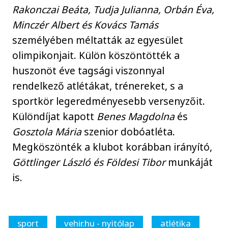
Rakonczai Beáta, Tudja Julianna, Orbán Éva,
Minczér Albert és Kovács Tamás
személyében méltatták az egyesület
olimpikonjait. Külön köszöntötték a
huszonöt éve tagsági viszonnyal
rendelkező atlétákat, trénereket, s a
sportkör legeredményesebb versenyzőit.
Különdíjat kapott
Benes Magdolna
és
Gosztola Mária
szenior dobóatléta.
Megköszönték a klubot korábban irányító,
Göttlinger László és Földesi Tibor
munkáját
is.
sport
vehir.hu - nyitólap
atlétika