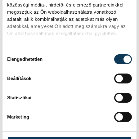
közösségi média-, hirdető- és elemező partnereinkkel
megosztjuk az Ön weboldalhasználatra vonatkozó
adatait, akik kombinálhatják az adatokat más olyan
adatokkal, amelyeket Ön adott meg számukra vagy az
Ön által használt más szolgáltatásokból gyűjtöttek.
Németh Attila
kiemelte: a 2005-ben
Hozzájárulás kiválasztása
Elengedhetetlen
tragikus hirtelenséggel elhunyt szakember
munkássága oly’ mértékben meghatározó
Beállítások
volt a klub életében, ami egyértelművé
tette, hogy róla nevezzék el a díjat.
Statisztikai
Az egyesület páratlanul sikeres működését
Marketing
kiválóan fémjelzi, hogy az eseményen a
gyermekkorú sportolóktól a szeniorokig