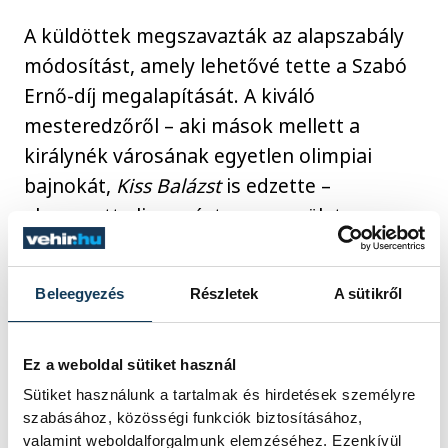
A küldöttek megszavazták az alapszabály
módosítást, amely lehetővé tette a Szabó
Ernő-díj megalapítását. A kiváló
mesteredzőről – aki mások mellett a
királynék városának egyetlen olimpiai
bajnokát,
Kiss Balázst
is edzette –
elnevezett elismerést az egyesület
legkiválóbb sportolói kapják meg.
Beleegyezés
Részletek
A sütikről
Ez a weboldal sütiket használ
Sütiket használunk a tartalmak és hirdetések személyre
szabásához, közösségi funkciók biztosításához,
valamint weboldalforgalmunk elemzéséhez. Ezenkívül