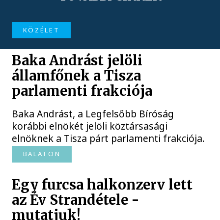
KÖZÉLET
Baka Andrást jelöli
államfőnek a Tisza
parlamenti frakciója
Baka Andrást, a Legfelsőbb Bíróság
korábbi elnökét jelöli köztársasági
elnöknek a Tisza párt parlamenti frakciója.
BALATON
Egy furcsa halkonzerv lett
az Év Strandétele -
mutatjuk!