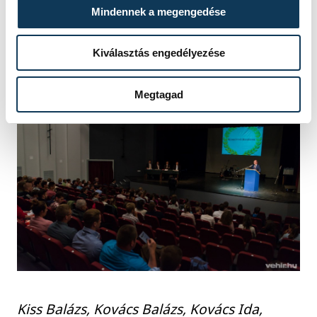
mintegy százan vehettek át elismerést a
Mindennek a megengedése
2014-es évben nyújtott kiemelkedő
sportteljesítményük elismeréseként.
Kiválasztás engedélyezése
Megtagad
Kiss Balázs, Kovács Balázs, Kovács Ida,