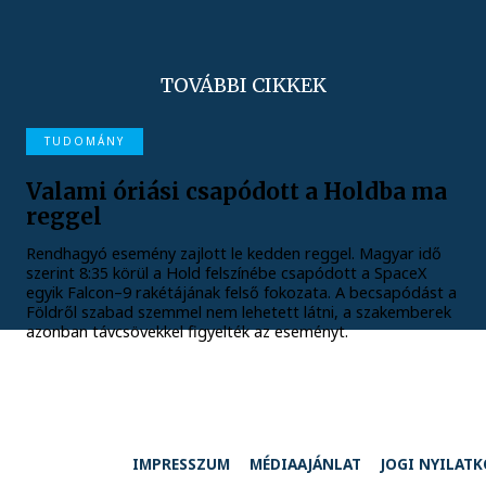
TOVÁBBI CIKKEK
TUDOMÁNY
Valami óriási csapódott a Holdba ma
reggel
Rendhagyó esemény zajlott le kedden reggel. Magyar idő
szerint 8:35 körül a Hold felszínébe csapódott a SpaceX
egyik Falcon–9 rakétájának felső fokozata. A becsapódást a
Földről szabad szemmel nem lehetett látni, a szakemberek
azonban távcsövekkel figyelték az eseményt.
IMPRESSZUM
MÉDIAAJÁNLAT
JOGI NYILAT