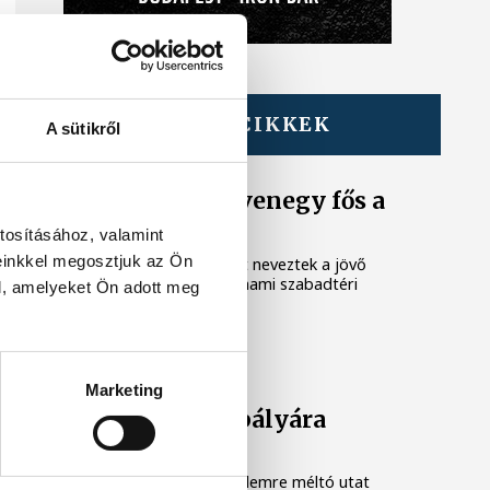
TOVÁBBI CIKKEK
A sütikről
ATLÉTIKA
Atlétikai Eb: ötvenegy fős a
magyar csapat
tosításához, valamint
einkkel megosztjuk az Ön
Ötvenegy magyar atlétát neveztek a jövő
hétfőn kezdődő birminghami szabadtéri
l, amelyeket Ön adott meg
Európa-bajnokságra.
VEDAC
Marketing
A hegyekből a pályára
vezetett az út
Alig néhány év alatt figyelemre méltó utat