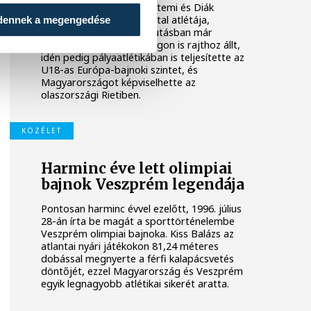
járt be a Veszprémi Egyetemi és Diák
Atlétikai Club (VEDAC) fiatal atlétája,
dennek a megengedése
Mireider Gergő. A hegyifutásban már
Európa- és világbajnokságon is rajthoz állt,
idén pedig pályaatlétikában is teljesítette az
U18-as Európa-bajnoki szintet, és
Magyarországot képviselhette az
olaszországi Rietiben.
KÖZÉLET
Harminc éve lett olimpiai
bajnok Veszprém legendája
Pontosan harminc évvel ezelőtt, 1996. július
28-án írta be magát a sporttörténelembe
Veszprém olimpiai bajnoka. Kiss Balázs az
atlantai nyári játékokon 81,24 méteres
dobással megnyerte a férfi kalapácsvetés
döntőjét, ezzel Magyarország és Veszprém
egyik legnagyobb atlétikai sikerét aratta.