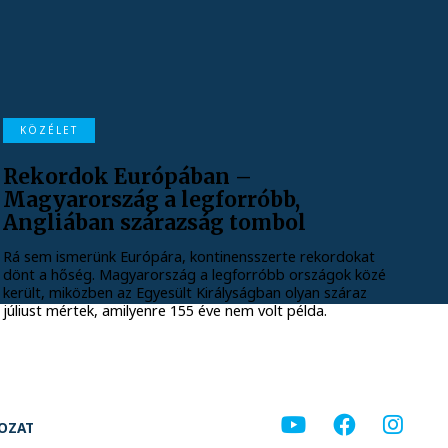
KÖZÉLET
Rekordok Európában –
Magyarország a legforróbb,
Angliában szárazság tombol
Rá sem ismerünk Európára, kontinensszerte rekordokat
dönt a hőség. Magyarország a legforróbb országok közé
került, miközben az Egyesült Királyságban olyan száraz
júliust mértek, amilyenre 155 éve nem volt példa.
KOZAT