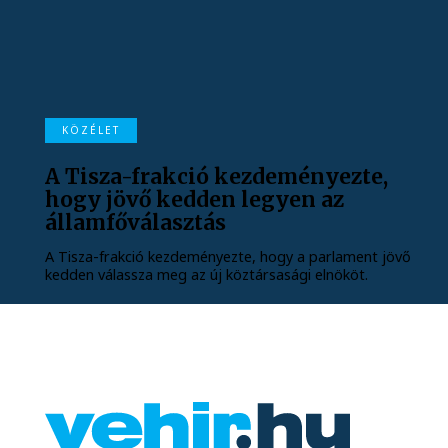
KÖZÉLET
A Tisza-frakció kezdeményezte,
hogy jövő kedden legyen az
államfőválasztás
A Tisza-frakció kezdeményezte, hogy a parlament jövő
kedden válassza meg az új köztársasági elnököt.