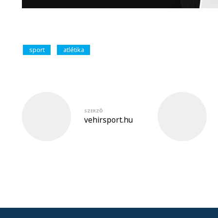
sport
atlétika
SZERZŐ
vehirsport.hu