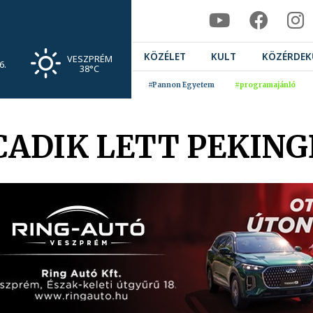
KÖZÉLET
KULT
KÖZÉRDEK
VESZPRÉM
6.
38°C
#Pannon Egyetem
#programajánló
CADIK LETT PEKIN