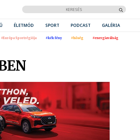
Ű
ÉLETMÓD
SPORT
PODCAST
GALÉRIA
#Európa Sportrégiója
#kék fény
#hőség
#energiaválság
GBEN