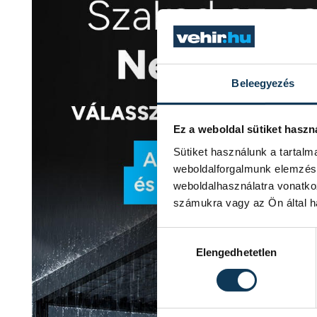
Beleegyezés
Ez a weboldal sütiket haszn
Sütiket használunk a tartal
weboldalforgalmunk elemzésé
weboldalhasználatra vonatko
számukra vagy az Ön által ha
Hozzájárulás kiválasztása
Elengedhetetlen