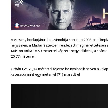
A verseny honlapjának beszámolója szerint a 2008-as olimpi
helyszínén, a Madárfészekben rendezett megmérettetésen az
Márton Anita 18,59 méterrel végzett negyedikként, a számot
20,77 méterrel.
Orbán Éva 70,14 méterrel fejezte be nyolcadik helyen a kalap
kevesebb mint egy méterrel (71) maradt el.