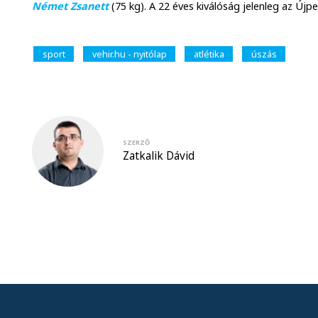
Német Zsanett
(75 kg). A 22 éves kiválóság jelenleg az Újp
sport
vehir.hu - nyitólap
atlétika
úszás
SZERZŐ
Zatkalik Dávid