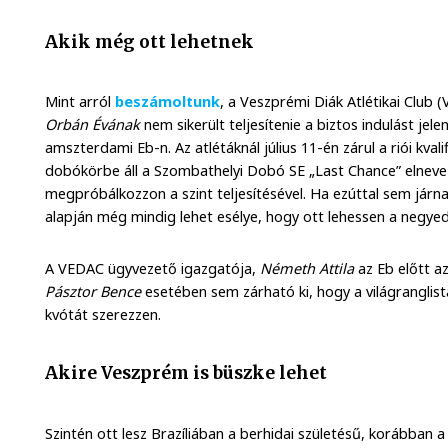
Akik még ott lehetnek
Mint arról
beszámoltunk
, a Veszprémi Diák Atlétikai Club
Orbán Évának
nem sikerült teljesítenie a biztos indulást jele
amszterdami Eb-n. Az atlétáknál július 11-én zárul a riói kval
dobókörbe áll a Szombathelyi Dobó SE „Last Chance” elneve
megpróbálkozzon a szint teljesítésével. Ha ezúttal sem járna 
alapján még mindig lehet esélye, hogy ott lehessen a negyedi
A VEDAC ügyvezető igazgatója,
Németh Attila
az Eb előtt a
Pásztor Bence
esetében sem zárható ki, hogy a világranglist
kvótát szerezzen.
Akire Veszprém is büszke lehet
Szintén ott lesz Brazíliában a berhidai születésű, korábban 