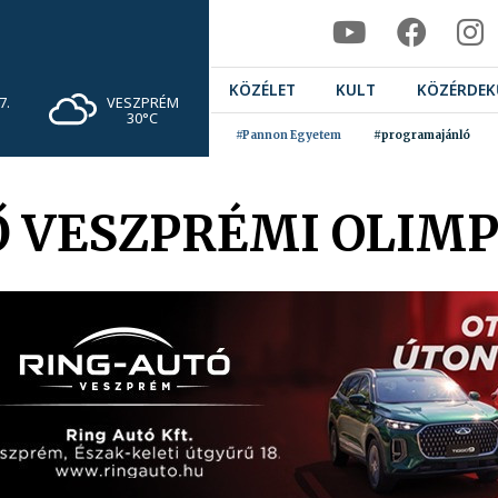
KÖZÉLET
KULT
KÖZÉRDEK
VESZPRÉM
7.
30°C
#Pannon Egyetem
#programajánló
Ő VESZPRÉMI OLIMP