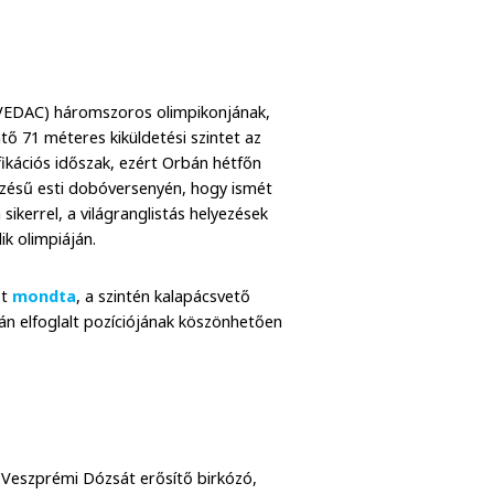
 (VEDAC) háromszoros olimpikonjának,
ntő 71 méteres kiküldetési szintet az
ifikációs időszak, ezért Orbán hétfőn
zésű esti dobóversenyén, hogy ismét
sikerrel, a világranglistás helyezések
k olimpiáján.
zt
mondta
, a szintén kalapácsvető
án elfoglalt pozíciójának köszönhetően
a Veszprémi Dózsát erősítő birkózó,