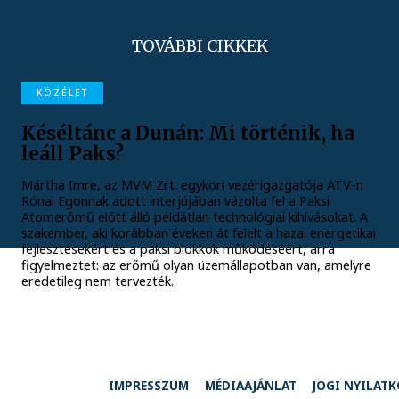
TOVÁBBI CIKKEK
KÖZÉLET
Késéltánc a Dunán: Mi történik, ha
leáll Paks?
Mártha Imre, az MVM Zrt. egykori vezérigazgatója ATV-n
Rónai Egonnak adott interjújában vázolta fel a Paksi
Atomerőmű előtt álló példátlan technológiai kihívásokat. A
szakember, aki korábban éveken át felelt a hazai energetikai
fejlesztésekért és a paksi blokkok működéséért, arra
figyelmeztet: az erőmű olyan üzemállapotban van, amelyre
eredetileg nem tervezték.
IMPRESSZUM
MÉDIAAJÁNLAT
JOGI NYILAT