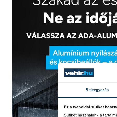
Beleegyezés
Ez a weboldal sütiket haszn
Sütiket használunk a tartal