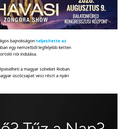
szágos bajnokságon
teljesítette az
ban egy nemzetből legfeljebb ketten
rtoló riói indulása.
épviselheti a magyar színeket Rioban.
agyar úszócsapat vesz részt a nyári