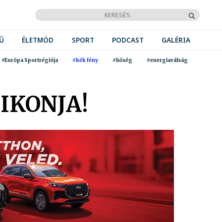
Ű
ÉLETMÓD
SPORT
PODCAST
GALÉRIA
#Európa Sportrégiója
#kék fény
#hőség
#energiaválság
IKONJA!