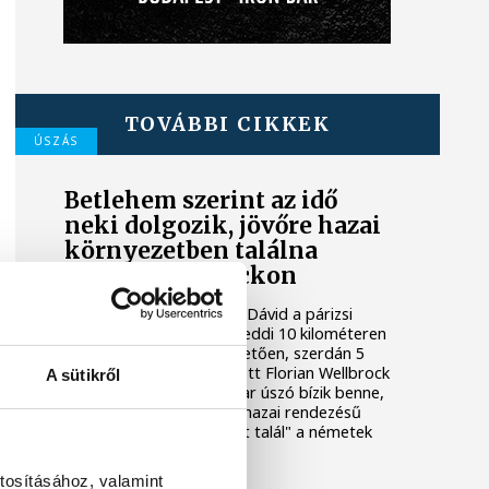
TOVÁBBI CIKKEK
ÚSZÁS
Betlehem szerint az idő
neki dolgozik, jövőre hazai
környezetben találna
fogást Wellbrockon
A nyíltvízi úszó Betlehem Dávid a párizsi
Európa-bajnokságon a keddi 10 kilométeren
szerzett ezüstérmét követően, szerdán 5
kilométeren is második lett Florian Wellbrock
A sütikről
mögött; a 22 éves magyar úszó bízik benne,
hogy akár már jövőre, a hazai rendezésű
világbajnokságon "fogást talál" a németek
olimpiai bajnokán.
tosításához, valamint