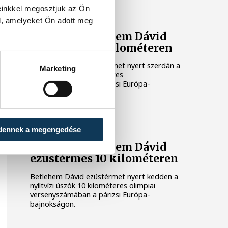
einkkel megosztjuk az Ön
ÚSZÁS
l, amelyeket Ön adott meg
Vizes Eb: Betlehem Dávid
ezüstérmes 5 kilométeren
Betlehem Dávid ezüstérmet nyert szerdán a
Marketing
nyíltvízi úszók 5 kilométeres
versenyszámában a párizsi Európa-
bajnokságon.
ÚSZÁS
dennek a megengedése
Vizes Eb: Betlehem Dávid
ezüstérmes 10 kilométeren
Betlehem Dávid ezüstérmet nyert kedden a
nyíltvízi úszók 10 kilométeres olimpiai
versenyszámában a párizsi Európa-
bajnokságon.