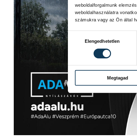
weboldalforgalmunk elemzésé
weboldalhasználatra vonatko
számukra vagy az Ön által ha
Hozzájárulás kiválasztása
Elengedhetetlen
Megtagad