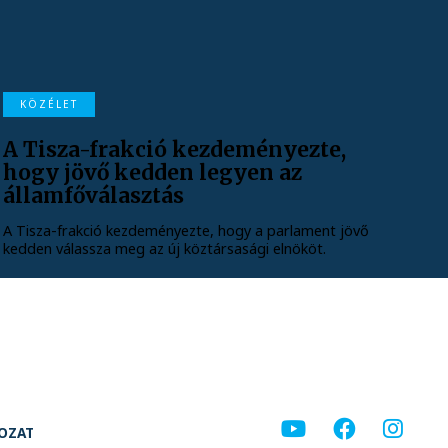
KÖZÉLET
A Tisza-frakció kezdeményezte,
hogy jövő kedden legyen az
államfőválasztás
A Tisza-frakció kezdeményezte, hogy a parlament jövő
kedden válassza meg az új köztársasági elnököt.
KOZAT