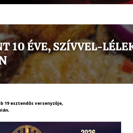
b 19 esztendős versenyzője,
pián.