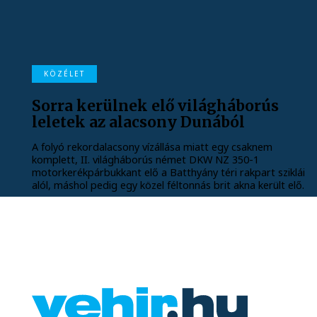
KÖZÉLET
Sorra kerülnek elő világháborús
leletek az alacsony Dunából
A folyó rekordalacsony vízállása miatt egy csaknem
komplett, II. világháborús német DKW NZ 350-1
motorkerékpárbukkant elő a Batthyány téri rakpart sziklái
alól, máshol pedig egy közel féltonnás brit akna került elő.