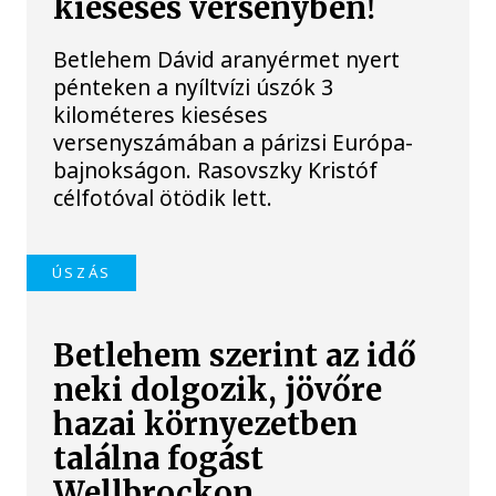
kieséses versenyben!
Betlehem Dávid aranyérmet nyert
pénteken a nyíltvízi úszók 3
kilométeres kieséses
versenyszámában a párizsi Európa-
bajnokságon. Rasovszky Kristóf
célfotóval ötödik lett.
ÚSZÁS
Betlehem szerint az idő
neki dolgozik, jövőre
hazai környezetben
találna fogást
Wellbrockon