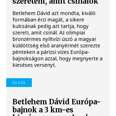
szeretem, amit csinálok
Betlehem Dávid azt mondta, kiváló
formában érzi magát, a sikere
kulcsának pedig azt tartja, hogy
szereti, amit csinál. Az olimpiai
bronzérmes nyíltvízi úszó a magyar
küldöttség első aranyérmét szerezte
pénteken a párizsi vizes Európa-
bajnokságon azzal, hogy megnyerte a
kieséses versenyt.
ÚSZÁS
Betlehem Dávid Európa-
bajnok a 3 km-es