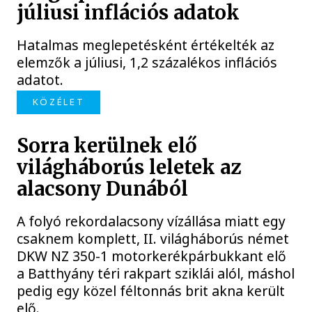
júliusi inflációs adatok
Hatalmas meglepetésként értékelték az
elemzők a júliusi, 1,2 százalékos inflációs
adatot.
KÖZÉLET
Sorra kerülnek elő
világháborús leletek az
alacsony Dunából
A folyó rekordalacsony vízállása miatt egy
csaknem komplett, II. világháborús német
DKW NZ 350-1 motorkerékpárbukkant elő
a Batthyány téri rakpart sziklái alól, máshol
pedig egy közel féltonnás brit akna került
elő.