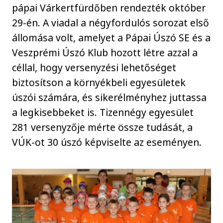
pápai Várkertfürdőben rendezték október
29-én. A viadal a négyfordulós sorozat első
állomása volt, amelyet a Pápai Úszó SE és a
Veszprémi Úszó Klub hozott létre azzal a
céllal, hogy versenyzési lehetőséget
biztosítson a környékbeli egyesületek
úszói számára, és sikerélményhez juttassa
a legkisebbeket is. Tizennégy egyesület
281 versenyzője mérte össze tudását, a
VÚK-ot 30 úszó képviselte az eseményen.