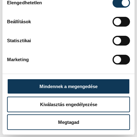
Elengedhetetlen
Edina, Limpergerné Czigler Anna, Vallainé
Klespitz Erika, Hudi Zsanett és Balogh
Beállítások
János edzők végezték.
Statisztikai
sport
úszás
Marketing
Mindennek a megengedése
SZERZŐ
vehirsport.hu
Kiválasztás engedélyezése
Megtagad