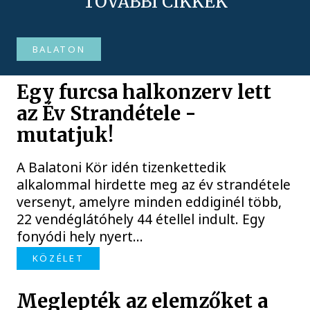
TOVÁBBI CIKKEK
BALATON
Egy furcsa halkonzerv lett
az Év Strandétele -
mutatjuk!
A Balatoni Kör idén tizenkettedik
alkalommal hirdette meg az év strandétele
versenyt, amelyre minden eddiginél több,
22 vendéglátóhely 44 étellel indult. Egy
fonyódi hely nyert...
KÖZÉLET
Meglepték az elemzőket a