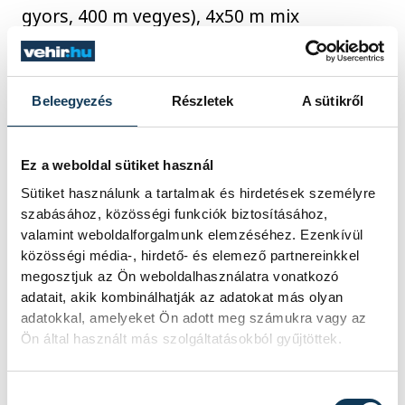
gyors, 400 m vegyes), 4x50 m mix
vegyesváltó: Pintér Ádám-Minyó Ádám-
Mészáros Viktória-Hegyháti Csenge
összeállításban.
Beleegyezés
Részletek
A sütikről
Bronzérmet nyert:
Hegyháti Csenge (400
m gyors), Nyiri Villő (400 m gyors), Kertész
Ez a weboldal sütiket használ
Márk (400 m gyors, 200 m mell), Nagy
Sütiket használunk a tartalmak és hirdetések személyre
Boglárka (200 m mell), Gombás Médea (200
szabásához, közösségi funkciók biztosításához,
m mell, 200 m hát), Hegyháti Zoé (200 m
valamint weboldalforgalmunk elemzéséhez. Ezenkívül
közösségi média-, hirdető- és elemező partnereinkkel
hát), Bajai Alexander (200 m hát), 4x50 m
megosztjuk az Ön weboldalhasználatra vonatkozó
mix vegyesváltó: Bajai Alexander-Kertész
adatait, akik kombinálhatják az adatokat más olyan
Márk-Bánó Viktória-Nyiri Villő
adatokkal, amelyeket Ön adott meg számukra vagy az
összeállításban.
Ön által használt más szolgáltatásokból gyűjtöttek.
Hozzájárulás kiválasztása
A gyerekek felkészítését Czaunné Kőrösi