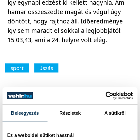
így egynapi edzést ki kellett hagynia. Ám
hamar összeszedte magát és végül úgy
döntött, hogy rajthoz áll. Időeredménye
így sem maradt el sokkal a legjobbjától:
15:03,43, ami a 24. helyre volt elég.
sport
úszás
SZERZŐ
Beleegyezés
Részletek
A sütikről
vehirsport.hu
Ez a weboldal sütiket használ