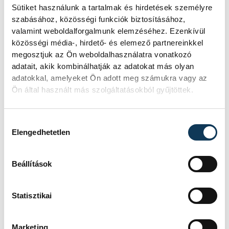
Sütiket használunk a tartalmak és hirdetések személyre
szabásához, közösségi funkciók biztosításához,
valamint weboldalforgalmunk elemzéséhez. Ezenkívül
közösségi média-, hirdető- és elemező partnereinkkel
megosztjuk az Ön weboldalhasználatra vonatkozó
adatait, akik kombinálhatják az adatokat más olyan
TOVÁBBI CIKKEK
adatokkal, amelyeket Ön adott meg számukra vagy az
ÚSZÁS
Ön által használt más szolgáltatásokból gyűjtöttek.
Hozzájárulás kiválasztása
Vizes Eb: Kós Hubert
Elengedhetetlen
számára Párizs
különleges helyszín
Beállítások
Két évvel ezelőtti olimpiai győzelme
miatt Kós Hubert számára Párizs
Statisztikai
különleges helyszín, a hétfőn
kezdődő medencés úszóversenyeken
Marketing