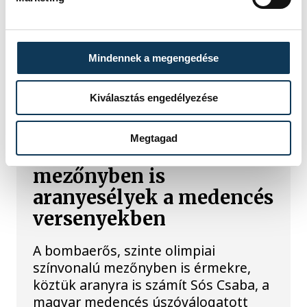
pedig az egyik célja, hogy fő
számában, 200 méter háton
megszerezze karrierje első Európa-
bajnoki címét.
Mindennek a megengedése
Kiválasztás engedélyezése
ÚSZÁS
Megtagad
Vizes Eb: bombaerős
mezőnyben is
aranyesélyek a medencés
versenyekben
A bombaerős, szinte olimpiai
színvonalú mezőnyben is érmekre,
köztük aranyra is számít Sós Csaba, a
magyar medencés úszóválogatott