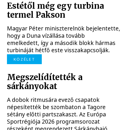
Estétől még egy turbina
termel Pakson
Magyar Péter miniszterelnök bejelentette,
hogy a Duna vízállása tovább
emelkedett, így a második blokk hármas
turbináját hétfő este visszakapcsolják.
KÖZÉLET
Megszelídítették a
sárkányokat
A dobok ritmusára evező csapatok
népesítették be szombaton a Tagore
sétány előtti partszakaszt. Az Európa
Sportrégiója 2026 programsorozat
részeként megrendezett Sárkányhajó