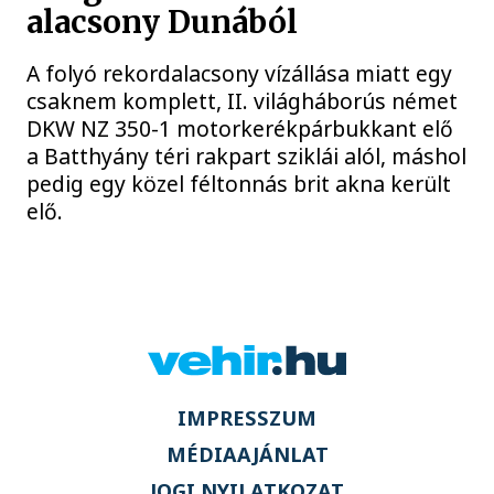
alacsony Dunából
A folyó rekordalacsony vízállása miatt egy
csaknem komplett, II. világháborús német
DKW NZ 350-1 motorkerékpárbukkant elő
a Batthyány téri rakpart sziklái alól, máshol
pedig egy közel féltonnás brit akna került
elő.
IMPRESSZUM
MÉDIAAJÁNLAT
JOGI NYILATKOZAT