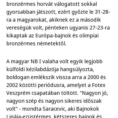
bronzérmes horvát válogatott sokkal
gyorsabban játszott, ezért győzte le 31-28-
ra a magyarokat, akiknek ez a második
vereségük volt, pénteken ugyanis 27-23-ra
kikaptak az Európa-bajnok és olimpiai
bronzérmes németektől.
A magyar NB I valaha volt egyik legjobb
külföldi kézilabdázója hangsúlyozta,
boldogan emlékszik vissza arra a 2000 és
2002 közötti periódusra, amelyet a Fotex
Veszprém csapatában töltött. "Nagyon jó,
nagyon szép és nagyon sikeres időszak
volt" - mondta Saracevic, aki Bajnokok
Ligája-ezüstérmes, kétszeres bajnok és