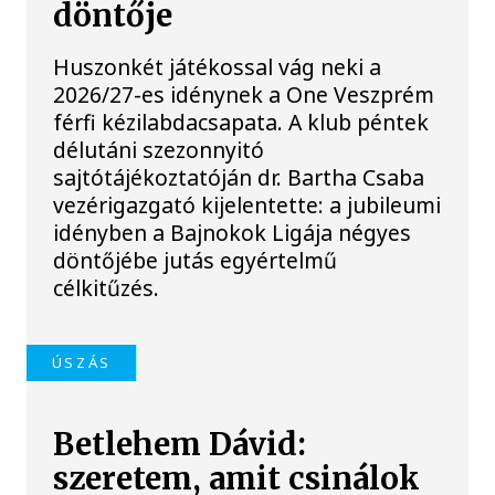
döntője
Huszonkét játékossal vág neki a
2026/27-es idénynek a One Veszprém
férfi kézilabdacsapata. A klub péntek
délutáni szezonnyitó
sajtótájékoztatóján dr. Bartha Csaba
vezérigazgató kijelentette: a jubileumi
idényben a Bajnokok Ligája négyes
döntőjébe jutás egyértelmű
célkitűzés.
ÚSZÁS
Betlehem Dávid:
szeretem, amit csinálok