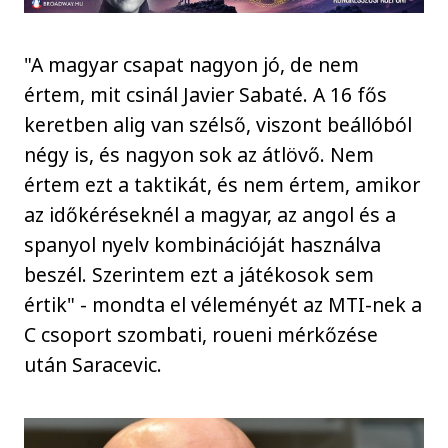
"A magyar csapat nagyon jó, de nem
értem, mit csinál Javier Sabaté. A 16 fős
keretben alig van szélső, viszont beállóból
négy is, és nagyon sok az átlövő. Nem
értem ezt a taktikát, és nem értem, amikor
az időkéréseknél a magyar, az angol és a
spanyol nyelv kombinációját használva
beszél. Szerintem ezt a játékosok sem
értik" - mondta el véleményét az MTI-nek a
C csoport szombati, roueni mérkőzése
után Saracevic.