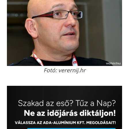
Fotó: verernij.hr