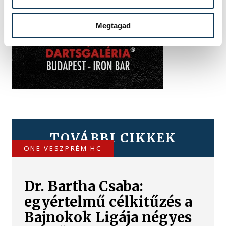
Megtagad
TOVÁBBI CIKKEK
ONE VESZPRÉM HC
Dr. Bartha Csaba:
egyértelmű célkitűzés a
Bajnokok Ligája négyes