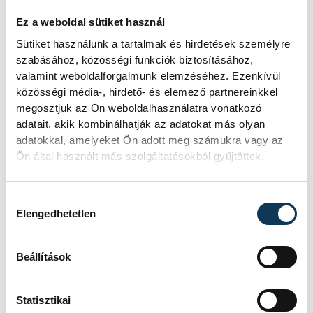
az ötödik és a hatodik az alsóházban az
Ez a weboldal sütiket használ
Elnök Kupáért folytathatja szereplését. A
Sütiket használunk a tartalmak és hirdetések személyre
magyar együttes pénteken
szabásához, közösségi funkciók biztosításához,
Fehéroroszország együttesével zárja a
valamint weboldalforgalmunk elemzéséhez. Ezenkívül
közösségi média-, hirdető- és elemező partnereinkkel
világbajnokság első fázisát.
megosztjuk az Ön weboldalhasználatra vonatkozó
adatait, akik kombinálhatják az adatokat más olyan
adatokkal, amelyeket Ön adott meg számukra vagy az
Ön által használt más szolgáltatásokból gyűjtöttek.
sport
kézilabda
ország-világ
Hozzájárulás kiválasztása
Elengedhetetlen
SZERZŐ
Beállítások
vehirsport.hu
Statisztikai