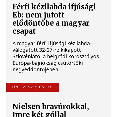
Férfi kézilabda ifjúsági
Eb: nem jutott
elődöntőbe a magyar
csapat
A magyar férfi ifjúsági kézilabda-
válogatott 32-27-re kikapott
Szlovéniától a belgrádi korosztályos
Európa-bajnokság csütörtöki
negyeddöntőjében.
ONE VESZPRÉM HC
Nielsen bravúrokkal,
Imre két góllal