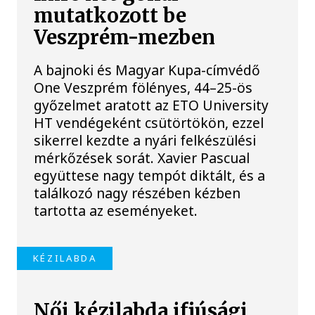
mutatkozott be
Veszprém-mezben
A bajnoki és Magyar Kupa-címvédő
One Veszprém fölényes, 44–25-ös
győzelmet aratott az ETO University
HT vendégeként csütörtökön, ezzel
sikerrel kezdte a nyári felkészülési
mérkőzések sorát. Xavier Pascual
együttese nagy tempót diktált, és a
találkozó nagy részében kézben
tartotta az eseményeket.
KÉZILABDA
Női kézilabda ifjúsági