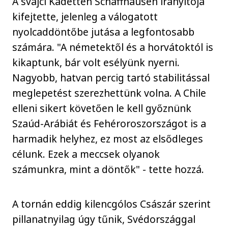
A svájci Kadetten Schaffhausen irányítója
kifejtette, jelenleg a válogatott
nyolcaddöntőbe jutása a legfontosabb
számára. "A németektől és a horvátoktól is
kikaptunk, bár volt esélyünk nyerni.
Nagyobb, hatvan percig tartó stabilitással
meglepetést szerezhettünk volna. A Chile
elleni sikert követően le kell győznünk
Szaúd-Arábiát és Fehéroroszországot is a
harmadik helyhez, ez most az elsődleges
célunk. Ezek a meccsek olyanok
számunkra, mint a döntők" - tette hozzá.
A tornán eddig kilencgólos Császár szerint
pillanatnyilag úgy tűnik, Svédországgal