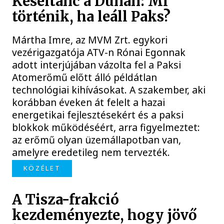
Késéltánc a Dunán: Mi
történik, ha leáll Paks?
Mártha Imre, az MVM Zrt. egykori
vezérigazgatója ATV-n Rónai Egonnak
adott interjújában vázolta fel a Paksi
Atomerőmű előtt álló példátlan
technológiai kihívásokat. A szakember, aki
korábban éveken át felelt a hazai
energetikai fejlesztésekért és a paksi
blokkok működéséért, arra figyelmeztet:
az erőmű olyan üzemállapotban van,
amelyre eredetileg nem tervezték.
KÖZÉLET
A Tisza-frakció
kezdeményezte, hogy jövő