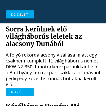
KÖZÉLET
Sorra kerülnek elő
világháborús leletek az
alacsony Dunából
A folyó rekordalacsony vízállása miatt egy
csaknem komplett, II. világháborús német
DKW NZ 350-1 motorkerékpárbukkant elő
a Batthyány téri rakpart sziklái alól, máshol
pedig egy közel féltonnás brit akna került
elő.
KÖZÉLET