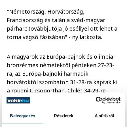
"Németország, Horvátország,
Franciaország és talán a svéd-magyar
párharc továbbjutója jó eséllyel ott lehet a
torna végső fázisában" - nyilatkozta.
A magyarok az Európa-bajnok és olimpiai
bronzérmes németektől pénteken 27-23-
ra, az Európa-bajnoki harmadik
horvátoktól szombaton 31-28-ra kaptak ki
a roueni C csoportban, Chilét 34-29-re
legyőzték hétfőn, a következő ellenfelük
pedig Szaúd-Arábia csapata lesz szerdán
14 órától. A hatcsapatos csoport első négy
Beleegyezés
Részletek
A sütikről
helyezettje jut tovább a nyolcaddöntőbe,