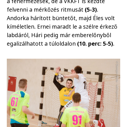
a fehérmezesek, de a VKKFT is kezdte
felvenni a mérkőzés ritmusát
(5-3)
.
Andorka hárított büntetőt, majd Éles volt
kíméletlen. Ernei maradt le a szélre érkező
labdáról, Hári pedig már emberelőnyből
egalizálhatott a túloldalon
(10. perc: 5-5)
.