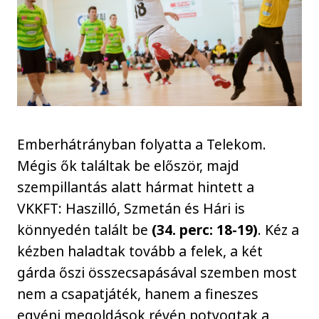
Emberhátrányban folyatta a Telekom.
Mégis ők találtak be először, majd
szempillantás alatt hármat hintett a
VKKFT: Haszilló, Szmetán és Hári is
könnyedén talált be
(34. perc: 18-19)
. Kéz a
kézben haladtak tovább a felek, a két
gárda őszi összecsapásával szemben most
nem a csapatjáték, hanem a fineszes
egyéni megoldások révén potyogtak a