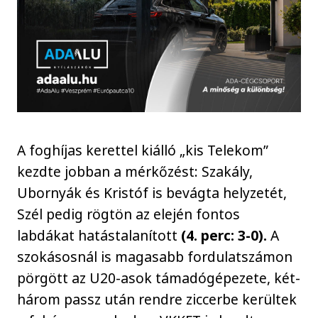
A foghíjas kerettel kiálló „kis Telekom”
kezdte jobban a mérkőzést: Szakály,
Ubornyák és Kristóf is bevágta helyzetét,
Szél pedig rögtön az elején fontos
labdákat hatástalanított
(4. perc: 3-0).
A
szokásosnál is magasabb fordulatszámon
pörgött az U20-asok támadógépezete, két-
három passz után rendre ziccerbe kerültek