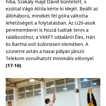
hiba, Szakály majd Dávid büntetett, s
ezúttal Vágó Attila kérte ki idejét. Beállt az
állóháború, mindkét fél gólra váltotta
lehetőségeit a folytatásban. Az U20-asok
perememberei is hozzá tudtak tenni a
találkozóhoz, a VKKFT oldaláról Éles, Hári
és Bartha volt különösen elemében. A
szünetre aztán a hazai pályán játszó
Telekom vonulhatott minimális előnnyel
(17-16)
.