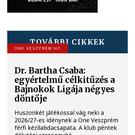
TOVÁBBI CIKKEK
ONE VESZPRÉM HC
Dr. Bartha Csaba:
egyértelmű célkitűzés a
Bajnokok Ligája négyes
döntője
Huszonkét játékossal vág neki a
2026/27-es idénynek a One Veszprém
férfi kézilabdacsapata. A klub péntek