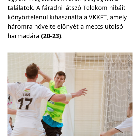
találatok. A fáradni látszó Telekom hibáit
könyörtelenül kihasználta a VKKFT, amely
háromra növelte előnyét a meccs utolsó
harmadára
(20-23)
.