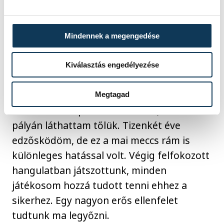
gyengék voltunk. A két fiatal U18-as
játékosomat tudnám dicsérni, ők színt
vittek a fásult képet mutató játékunkba.
Mindennek a megengedése
Nem tudom miért, de ma bármihez
nyúltunk, az nem akart összejönni.
Kiválasztás engedélyezése
Vágó Attila:
– Gratulálok a csapatomnak
Megtagad
azért a hatvanperces küzdésért, ami ma a
pályán láthattam tőlük. Tizenkét éve
edzősködöm, de ez a mai meccs rám is
különleges hatással volt. Végig felfokozott
hangulatban játszottunk, minden
játékosom hozzá tudott tenni ehhez a
sikerhez. Egy nagyon erős ellenfelet
tudtunk ma legyőzni.