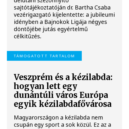
délutáni szezonnyitó
sajtótájékoztatóján dr. Bartha Csaba
vezérigazgató kijelentette: a jubileumi
idényben a Bajnokok Ligája négyes
döntőjébe jutás egyértelmű
célkitűzés.
TÁMOGATOTT TARTALOM
Veszprém és a kézilabda:
hogyan lett egy
dunántúli város Európa
egyik kézilabdafővárosa
Magyarországon a kézilabda nem
csupán egy sport a sok közül. Ez az a