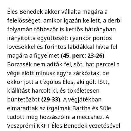
Éles Benedek akkor vállalta magára a
felelősséget, amikor igazán kellett, a derbi
folyamán többször is kettős hátrányban
irányította együttesét: ilyenkor pontos
lövésekkel és forintos labdákkal hívta fel
magára a figyelmet
(45. perc: 23-26)
.
Borzasék nem adták fel, sőt, hat perccel a
vége előtt mínusz egyre zárkóztak, de
ekkor jött a tízgólos Éles, aki gólt lőtt,
kiállítást harcolt ki, és tökéletesen
büntetőzött
(29-33)
. A végjátékban
elmaradtak az izgalmak Bartha és Süle
tudott még hozzászólni a meccshez. A
Veszprémi KKFT Éles Benedek vezetésével