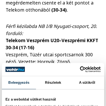
megérdemelten csente el a két pontot a
Telekom otthonából
(30-34)
.
Férfi kézilabda NB I/B Nyugati-csoport, 20.
forduló:
Telekom Veszprém U20–Veszprémi KKFT
30-34 (17-16)
Veszprém, Tüzér utcai sportcsarnok 300
néző. Vezette: Hornyik, Zörgő.
Telekom U20:
Szél – Szakály 9 (1), Kristóf 3,
Borzas 3, Dávid 2, Ubornyák 1, Ernei 3.
Csere:
Nagy B. (kapus), Kőhegyi 1, Kurucz 3
Beleegyezés
Részletek
A sütikről
(2), Süle 4, Somogyvári 1, Czeglédy.
Edzők:
Tombor Csaba–Gulyás István.
Ez a weboldal sütiket használ
Veszprémi KKFT:
Andorka – Lovas, Haszilló