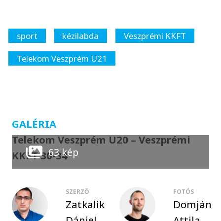
sport
kézilabda
Veszprémi KKFT
Telekom Veszprém U21
GALÉRIA
Telekom Veszprém U20 – Veszprémi
63 kép
KKFT 30-34
SZERZŐ
FOTÓS
Zatkalik
Domján
Dániel
Attila