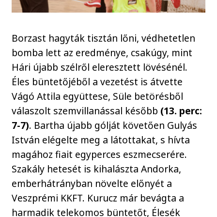
Borzast hagyták tisztán lőni, védhetetlen
bomba lett az eredménye, csakúgy, mint
Hári újabb szélről eleresztett lövésénél.
Éles büntetőjéből a vezetést is átvette
Vágó Attila együttese, Süle betörésből
válaszolt szemvillanással később
(13. perc:
7-7)
. Bartha újabb gólját követően Gulyás
István elégelte meg a látottakat, s hívta
magához fiait egyperces eszmecserére.
Szakály hetesét is kihalászta Andorka,
emberhátrányban növelte előnyét a
Veszprémi KKFT. Kurucz már bevágta a
harmadik telekomos büntetőt, Élesék