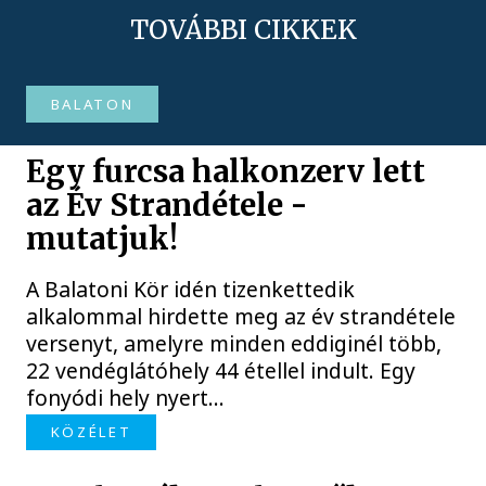
TOVÁBBI CIKKEK
BALATON
Egy furcsa halkonzerv lett
az Év Strandétele -
mutatjuk!
A Balatoni Kör idén tizenkettedik
alkalommal hirdette meg az év strandétele
versenyt, amelyre minden eddiginél több,
22 vendéglátóhely 44 étellel indult. Egy
fonyódi hely nyert...
KÖZÉLET