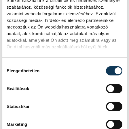
Sütiket használunk a tartalmak és hirdetések személyre
6, Éles B. 10 (3), Bugyáki 1, Bartha 6, Hári 6.
szabásához, közösségi funkciók biztosításához,
Csere:
Csíki (kapus), Melnyik, Bendicsek,
valamint weboldalforgalmunk elemzéséhez. Ezenkívül
közösségi média-, hirdető- és elemező partnereinkkel
Tóth M., Kreisz, Szmetán 2, Heiczinger,
megosztjuk az Ön weboldalhasználatra vonatkozó
Árpási 3, Kovács Gy.
Vezetőedző:
Vágó
adatait, akik kombinálhatják az adatokat más olyan
Attila.
adatokkal, amelyeket Ön adott meg számukra vagy az
Ön által használt más szolgáltatásokból gyűjtöttek.
Kiállítások:
14, ill. 16 perc.
Hétméteresek:
6/3, ill. 3/3.
Hozzájárulás kiválasztása
Elengedhetetlen
Edzői értékelések
Beállítások
Gulyás István:
– Nagyon gyengén
Statisztikai
kézilabdáztunk ma mind támadásban,
mind védekezésben, s a kapuban is
Marketing