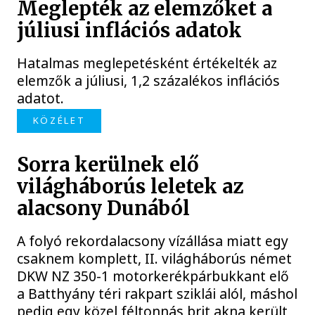
Meglepték az elemzőket a
júliusi inflációs adatok
Hatalmas meglepetésként értékelték az
elemzők a júliusi, 1,2 százalékos inflációs
adatot.
KÖZÉLET
Sorra kerülnek elő
világháborús leletek az
alacsony Dunából
A folyó rekordalacsony vízállása miatt egy
csaknem komplett, II. világháborús német
DKW NZ 350-1 motorkerékpárbukkant elő
a Batthyány téri rakpart sziklái alól, máshol
pedig egy közel féltonnás brit akna került