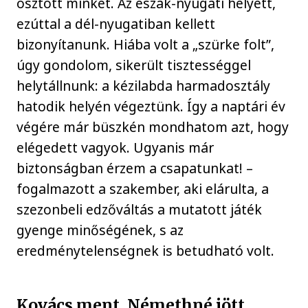
osztott minket. Az észak-nyugati helyett,
ezúttal a dél-nyugatiban kellett
bizonyítanunk. Hiába volt a „szürke folt”,
úgy gondolom, sikerült tisztességgel
helytállnunk: a kézilabda harmadosztály
hatodik helyén végeztünk. Így a naptári év
végére már büszkén mondhatom azt, hogy
elégedett vagyok. Ugyanis már
biztonságban érzem a csapatunkat! –
fogalmazott a szakember, aki elárulta, a
szezonbeli edzőváltás a mutatott játék
gyenge minőségének, s az
eredménytelenségnek is betudható volt.
Kovács ment, Némethné jött