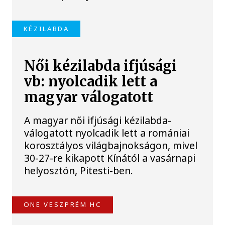
KÉZILABDA
Női kézilabda ifjúsági
vb: nyolcadik lett a
magyar válogatott
A magyar női ifjúsági kézilabda-
válogatott nyolcadik lett a romániai
korosztályos világbajnokságon, mivel
30-27-re kikapott Kínától a vasárnapi
helyosztón, Pitesti-ben.
ONE VESZPRÉM HC