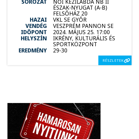
SOROZAT
NŐI KÉZILABDA NB II
ÉSZAK-NYUGAT (A-B)
FELSŐHÁZ 20
HAZAI
VKL SE GYŐR
VENDÉG
VESZPRÉM PANNON SE
IDŐPONT
2024. MÁJUS 25. 17:00
HELYSZÍN
IKRÉNY, KULTURÁLIS ÉS
SPORTKÖZPONT
EREDMÉNY
29-30
RÉSZLETEK