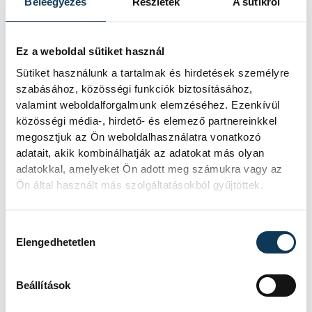
Beleegyezés
Részletek
A sütikről
Tavaszi „szél”
Ez a weboldal sütiket használ
Sütiket használunk a tartalmak és hirdetések személyre
– Tavasszal szeretnénk a 4-6. hely
szabásához, közösségi funkciók biztosításához,
környékén végezni. Úgy gondolom, hogy
valamint weboldalforgalmunk elemzéséhez. Ezenkívül
Sulyok Erzsébet vezetése alatt a csapat
közösségi média-, hirdető- és elemező partnereinkkel
hihetetlen sokat fejlődött az utóbbi
megosztjuk az Ön weboldalhasználatra vonatkozó
adatait, akik kombinálhatják az adatokat más olyan
időszakban: masszív-agresszív, igazán
adatokkal, amelyeket Ön adott meg számukra vagy az
stabil védekezést tudhatunk már a
Ön által használt más szolgáltatásokból gyűjtöttek.
magunkénak. Emellett a gyors
indításokban, illetve a lerohanásokban is
Hozzájárulás kiválasztása
nagyon sokat fejlődtünk: több gólt is
Elengedhetetlen
lövünk, illetve kevesebbet is kapunk – tette
hozzá zárásként Pischné Bankó Zsuzsanna.
Beállítások
Elárulta, igazolni nem terveznek a