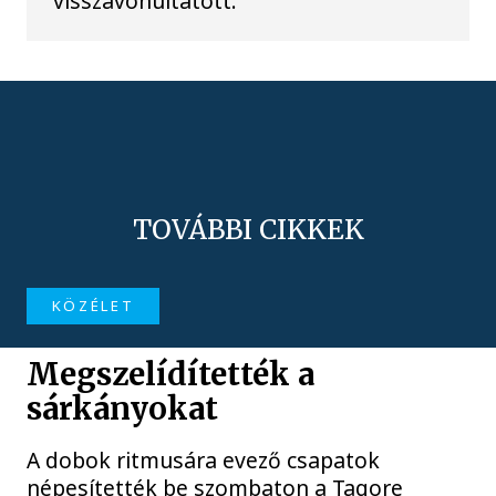
visszavonultatott.
TOVÁBBI CIKKEK
KÖZÉLET
Megszelídítették a
sárkányokat
A dobok ritmusára evező csapatok
népesítették be szombaton a Tagore