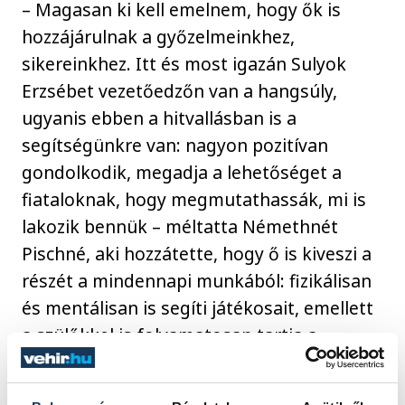
– Magasan ki kell emelnem, hogy ők is
hozzájárulnak a győzelmeinkhez,
sikereinkhez. Itt és most igazán Sulyok
Erzsébet vezetőedzőn van a hangsúly,
ugyanis ebben a hitvallásban is a
segítségünkre van: nagyon pozitívan
gondolkodik, megadja a lehetőséget a
fiataloknak, hogy megmutathassák, mi is
lakozik bennük – méltatta Némethnét
Pischné, aki hozzátette, hogy ő is kiveszi a
részét a mindennapi munkából: fizikálisan
és mentálisan is segíti játékosait, emellett
a szülőkkel is folyamatosan tartja a
kapcsolatot.