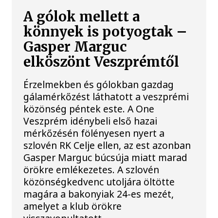
A gólok mellett a
könnyek is potyogtak –
Gasper Marguc
elköszönt Veszprémtől
Érzelmekben és gólokban gazdag
gálamérkőzést láthatott a veszprémi
közönség péntek este. A One
Veszprém idénybeli első hazai
mérkőzésén fölényesen nyert a
szlovén RK Celje ellen, az est azonban
Gasper Marguc búcsúja miatt marad
örökre emlékezetes. A szlovén
közönségkedvenc utoljára öltötte
magára a bakonyiak 24-es mezét,
amelyet a klub örökre