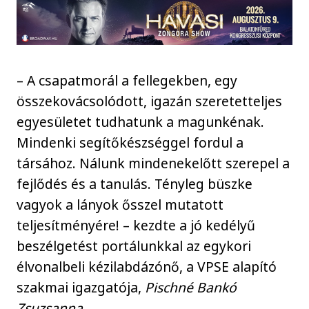
– A csapatmorál a fellegekben, egy
összekovácsolódott, igazán szeretetteljes
egyesületet tudhatunk a magunkénak.
Mindenki segítőkészséggel fordul a
társához. Nálunk mindenekelőtt szerepel a
fejlődés és a tanulás. Tényleg büszke
vagyok a lányok ősszel mutatott
teljesítményére! – kezdte a jó kedélyű
beszélgetést portálunkkal az egykori
élvonalbeli kézilabdázónő, a VPSE alapító
szakmai igazgatója,
Pischné Bankó
Zsuzsanna
.