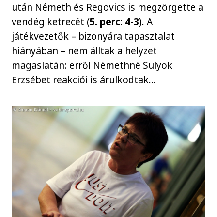
után Németh és Regovics is megzörgette a
vendég ketrecét (
5. perc: 4-3
). A
játékvezetők – bizonyára tapasztalat
hiányában – nem álltak a helyzet
magaslatán: erről Némethné Sulyok
Erzsébet reakciói is árulkodtak…