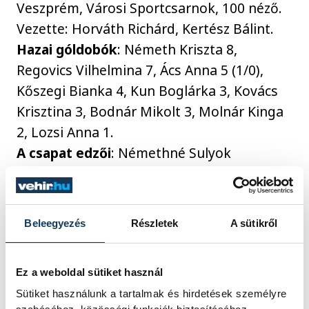
Veszprém, Városi Sportcsarnok, 100 néző.
Vezette: Horváth Richárd, Kertész Bálint.
Hazai góldobók
: Németh Kriszta 8,
Regovics Vilhelmina 7, Ács Anna 5 (1/0),
Kőszegi Bianka 4, Kun Boglárka 3, Kovács
Krisztina 3, Bodnár Mikolt 3, Molnár Kinga
2, Lozsi Anna 1.
A csapat edzői
: Némethné Sulyok
Erzsébet, Pischné Bankó Zsuzsanna.
Hétméteresek
: 1/0, illetve 11/6.
Kiállítások
: 4 perc, illetve 8 perc.
Beleegyezés
Részletek
A sütikről
Így értékelt a VPSE vezetőedzője
Ez a weboldal sütiket használ
Sütiket használunk a tartalmak és hirdetések személyre