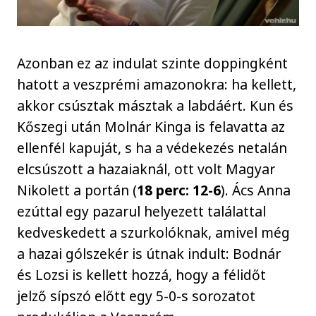
Azonban ez az indulat szinte doppingként
hatott a veszprémi amazonokra: ha kellett,
akkor csúsztak másztak a labdáért. Kun és
Kőszegi után Molnár Kinga is felavatta az
ellenfél kapuját, s ha a védekezés netalán
elcsúszott a hazaiaknál, ott volt Magyar
Nikolett a portán (
18 perc: 12-6
). Ács Anna
ezúttal egy pazarul helyezett találattal
kedveskedett a szurkolóknak, amivel még
a hazai gólszekér is útnak indult: Bodnár
és Lozsi is kellett hozzá, hogy a félidőt
jelző sípszó előtt egy 5-0-s sorozatot