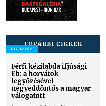
TOVÁBBI CIKKEK
KÉZILABDA
Férfi kézilabda ifjúsági
Eb: a horvátok
legyőzésével
negyeddöntős a magyar
válogatott