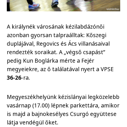
A királynék városának kézilabdázónői
azonban gyorsan talpraálltak: Kőszegi
duplájával, Regovics és Ács villanásaival
rendezték soraikat. A „végső csapást”
pedig Kun Boglárka mérte a Fejér
megyeiekre, az ő találatával nyert a VPSE
36-26
-ra.
Megyeszékhelyünk kézislányai legközelebb
vasárnap (17.00) lépnek parkettára, amikor
is majd a bajnokesélyes Csurgó együttese
látja vendégül őket.