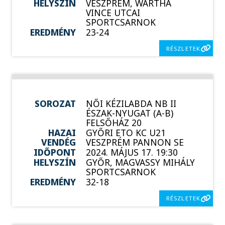
HELYSZÍN
VESZPRÉM, WARTHA
VINCE UTCAI
SPORTCSARNOK
EREDMÉNY
23-24
RÉSZLETEK
SOROZAT
NŐI KÉZILABDA NB II
ÉSZAK-NYUGAT (A-B)
FELSŐHÁZ 20
HAZAI
GYŐRI ETO KC U21
VENDÉG
VESZPRÉM PANNON SE
IDŐPONT
2024. MÁJUS 17. 19:30
HELYSZÍN
GYŐR, MAGVASSY MIHÁLY
SPORTCSARNOK
EREDMÉNY
32-18
RÉSZLETEK