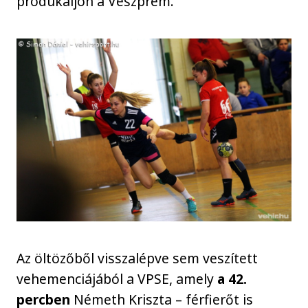
produkáljon a Veszprém.
Az öltözőből visszalépve sem veszített
vehemenciájából a VPSE, amely
a 42.
percben
Németh Kriszta – férfierőt is