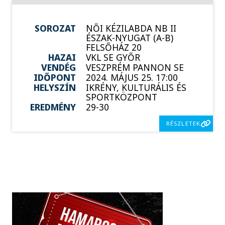
SOROZAT
NŐI KÉZILABDA NB II
ÉSZAK-NYUGAT (A-B)
FELSŐHÁZ 20
HAZAI
VKL SE GYŐR
VENDÉG
VESZPRÉM PANNON SE
IDŐPONT
2024. MÁJUS 25. 17:00
HELYSZÍN
IKRÉNY, KULTURÁLIS ÉS
SPORTKÖZPONT
EREDMÉNY
29-30
RÉSZLETEK