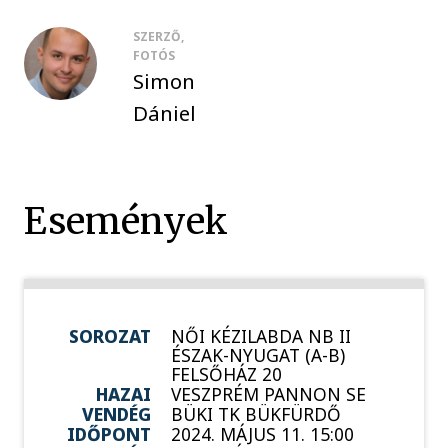
SZERZŐ,
FOTÓS
Simon
Dániel
Események
SOROZAT
NŐI KÉZILABDA NB II
ÉSZAK-NYUGAT (A-B)
FELSŐHÁZ 20
HAZAI
VESZPRÉM PANNON SE
VENDÉG
BÜKI TK BÜKFÜRDŐ
IDŐPONT
2024. MÁJUS 11. 15:00