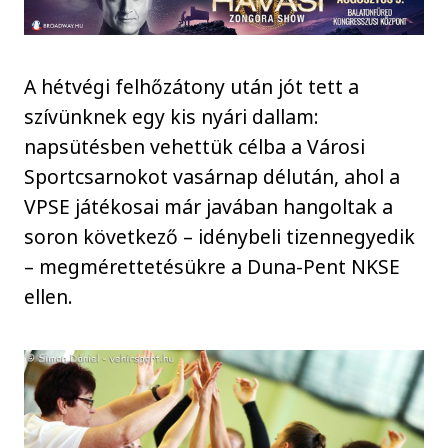
A hétvégi felhőzátony után jót tett a
szívünknek egy kis nyári dallam:
napsütésben vehettük célba a Városi
Sportcsarnokot vasárnap délután, ahol a
VPSE játékosai már javában hangoltak a
soron következő – idénybeli tizennegyedik
– megmérettetésükre a Duna-Pent NKSE
ellen.