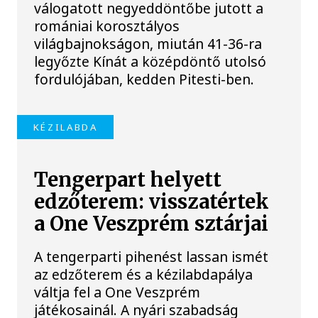
válogatott negyeddöntőbe jutott a
romániai korosztályos
világbajnokságon, miután 41-36-ra
legyőzte Kínát a középdöntő utolsó
fordulójában, kedden Pitesti-ben.
KÉZILABDA
Tengerpart helyett
edzőterem: visszatértek
a One Veszprém sztárjai
A tengerparti pihenést lassan ismét
az edzőterem és a kézilabdapálya
váltja fel a One Veszprém
játékosainál. A nyári szabadság