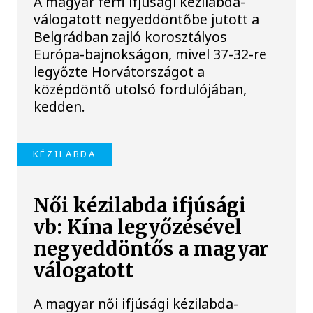
A magyar férfi ifjúsági kézilabda-
válogatott negyeddöntőbe jutott a
Belgrádban zajló korosztályos
Európa-bajnokságon, mivel 37-32-re
legyőzte Horvátországot a
középdöntő utolsó fordulójában,
kedden.
KÉZILABDA
Női kézilabda ifjúsági
vb: Kína legyőzésével
negyeddöntős a magyar
válogatott
A magyar női ifjúsági kézilabda-