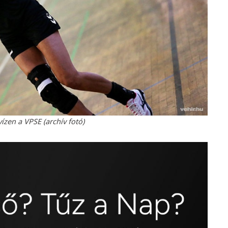
zen a VPSE (archív fotó)