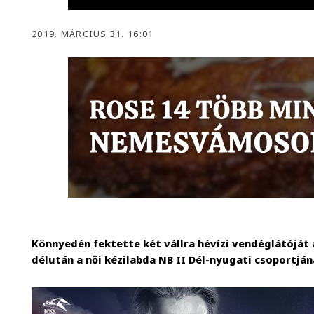
2019. MÁRCIUS 31. 16:01
Könnyedén fektette két vállra hévízi vendéglátójá
délután a női kézilabda NB II Dél-nyugati csoportján