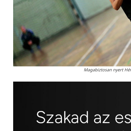
Magabiztosan nyert Héví