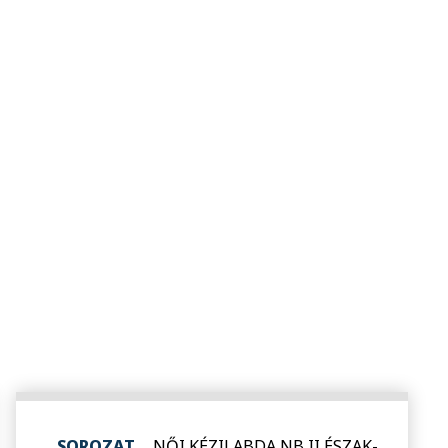
SOROZAT
NŐI KÉZILABDA NB II ÉSZAK-