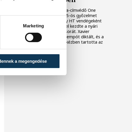
Veszprém-mezben
A bajnoki és Magyar Kupa-címvédő One
Veszprém fölényes, 44–25-ös győzelmet
aratott az ETO University HT vendégeként
Marketing
csütörtökön, ezzel sikerrel kezdte a nyári
felkészülési mérkőzések sorát. Xavier
Pascual együttese nagy tempót diktált, és a
találkozó nagy részében kézben tartotta az
eseményeket.
dennek a megengedése