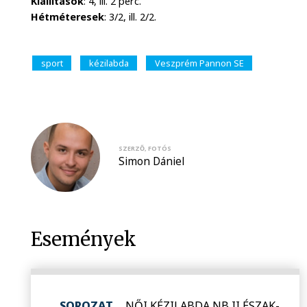
Kiállítások
: 4, ill. 2 perc.
Hétméteresek
: 3/2, ill. 2/2.
sport
kézilabda
Veszprém Pannon SE
SZERZŐ, FOTÓS
Simon Dániel
Események
SOROZAT
NŐI KÉZILABDA NB II ÉSZAK-