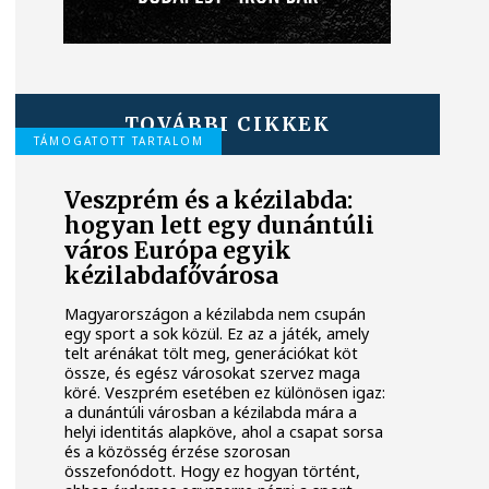
TOVÁBBI CIKKEK
TÁMOGATOTT TARTALOM
Veszprém és a kézilabda:
hogyan lett egy dunántúli
város Európa egyik
kézilabdafővárosa
Magyarországon a kézilabda nem csupán
egy sport a sok közül. Ez az a játék, amely
telt arénákat tölt meg, generációkat köt
össze, és egész városokat szervez maga
köré. Veszprém esetében ez különösen igaz:
a dunántúli városban a kézilabda mára a
helyi identitás alapköve, ahol a csapat sorsa
és a közösség érzése szorosan
összefonódott. Hogy ez hogyan történt,