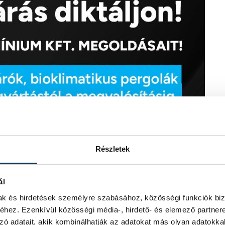
Részletek
ál
mak és hirdetések személyre szabásához, közösségi funkciók biz
hez. Ezenkívül közösségi média-, hirdető- és elemező partner
zó adatait, akik kombinálhatják az adatokat más olyan adatokka