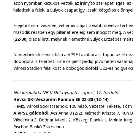
azon nyomban kezükbe vették az irányító szerepet. Igaz, az 
haladtak a felek, a Sulyok-csapat így „csak” kétgólos előnny
Erejéből nem veszítve, vehemenciáját tovább növelve tért v
második részben egy pillanat erejéig sem inogott meg. A vé
(
22-30
) diadal lett, melynek Némethné Sulyok Erzsébet méltá
Idegenbeli sikerének hála a VPSE továbbra is tapad az élmező
dobogóra is felérhet. Eme céljáért pedig jövő héten vasárnap
Városi Stadion falai közt a dobogós siófoki U22-es hölgyekk
Női kézilabda NB II Dél-nyugati csoport, 17. forduló:
Hévízi SK–Veszprém Pannon SE 22-30 (12-14)
Hévíz, Városi Sportcsarnok, 100 néző. Vezette: Fekete, Tóth.
A VPSE góldobói
: Ács Anna 9 (2/2), Németh Kriszta 7, Kun B
Vilhelmina 3, Bodnár Mikolt 2, Kőszegi Bianka 1, Molnár Kin
Pischné Bankó Zsuzsanna.