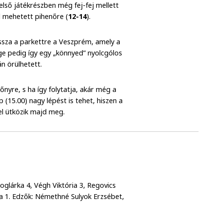
első játékrészben még fej-fej mellett
el mehetett pihenőre (
12-14
).
issza a parkettre a Veszprém, amely a
ge pedig így egy „könnyed” nyolcgólos
n örülhetett.
nyre, s ha így folytatja, akár még a
 (15.00) nagy lépést is tehet, hiszen a
el ütközik majd meg.
oglárka 4, Végh Viktória 3, Regovics
ga 1. Edzők: Némethné Sulyok Erzsébet,