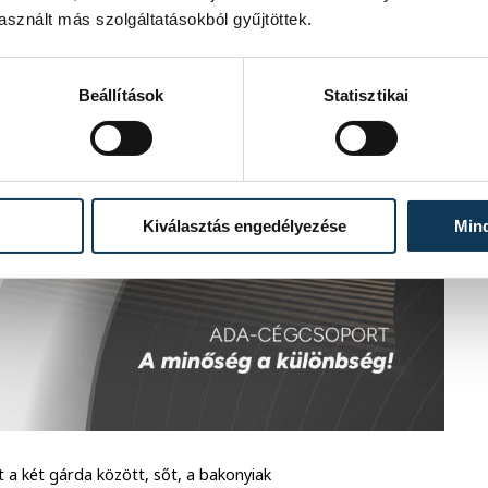
sznált más szolgáltatásokból gyűjtöttek.
Beállítások
Statisztikai
Kiválasztás engedélyezése
Min
a két gárda között, sőt, a bakonyiak