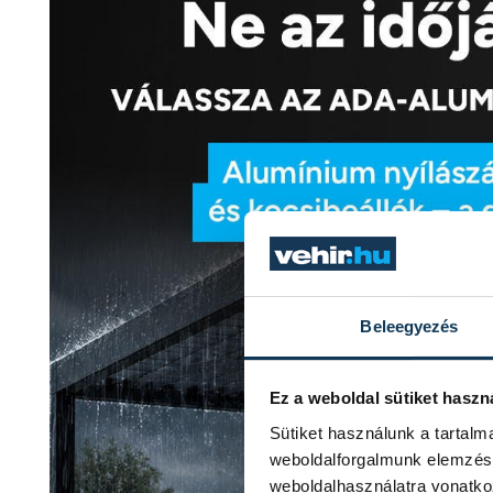
Beleegyezés
Ez a weboldal sütiket haszn
Sütiket használunk a tartal
weboldalforgalmunk elemzésé
weboldalhasználatra vonatko