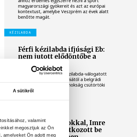
ahhoz érdemes egyszerre nézni a sport
magyarországi gyökereit és azt az európai
kontextust, amelybe Veszprém az évek alatt
benőtte magát.
KÉZILABDA
Férfi kézilabda ifjúsági Eb:
nem jutott elődöntőbe a
magyar csapat
A magyar férfi ifjúsági kézilabda-válogatott
32-27-re kikapott Szlovéniától a belgrádi
korosztályos Európa-bajnokság csütörtöki
negyeddöntőjében.
A sütikről
ONE VESZPRÉM HC
tosításához, valamint
Nielsen bravúrokkal, Imre
einkkel megosztjuk az Ön
két góllal mutatkozott be
l, amelyeket Ön adott meg