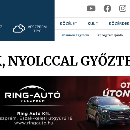
KÖZÉLET
KULT
KÖZÉRDEK
VESZPRÉM
7.
32°C
#Pannon Egyetem
#programajánló
, NYOLCCAL GYŐZT