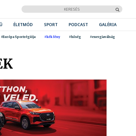
Ű
ÉLETMÓD
SPORT
PODCAST
GALÉRIA
#Európa Sportrégiója
#kék fény
#hőség
#energiaválság
EK