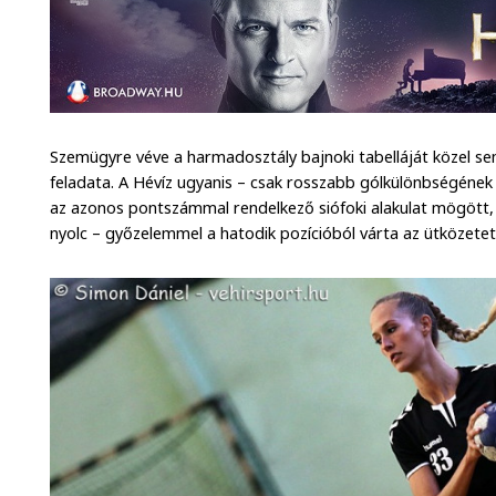
Szemügyre véve a harmadosztály bajnoki tabelláját közel s
feladata. A Hévíz ugyanis – csak rosszabb gólkülönbségének 
az azonos pontszámmal rendelkező siófoki alakulat mögött,
nyolc – győzelemmel a hatodik pozícióból várta az ütközetet