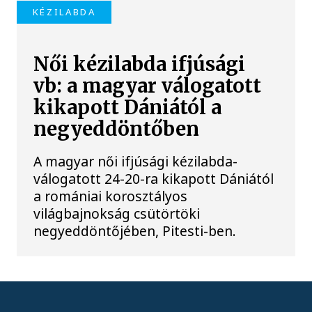
KÉZILABDA
Női kézilabda ifjúsági
vb: a magyar válogatott
kikapott Dániától a
negyeddöntőben
A magyar női ifjúsági kézilabda-
válogatott 24-20-ra kikapott Dániától
a romániai korosztályos
világbajnokság csütörtöki
negyeddöntőjében, Pitesti-ben.