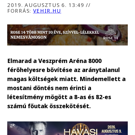
2019. AUGUSZTUS 6. 13:49
//
FORRÁS:
VEHIR.HU
Elmarad a Veszprém Aréna 8000
férőhelyesre bővítése az aránytalanul
magas költségek miatt. Mindemellett a
mostani döntés nem érinti a
létesítmény mögött a 8-as és 82-es
számú főutak összekötését.