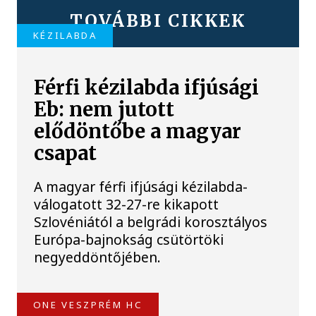
TOVÁBBI CIKKEK
KÉZILABDA
Férfi kézilabda ifjúsági
Eb: nem jutott
elődöntőbe a magyar
csapat
A magyar férfi ifjúsági kézilabda-
válogatott 32-27-re kikapott
Szlovéniától a belgrádi korosztályos
Európa-bajnokság csütörtöki
negyeddöntőjében.
ONE VESZPRÉM HC