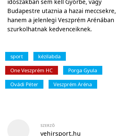
időszakban sem kell Győrbe, vagy
Budapestre utaznia a hazai meccsekre,
hanem a jelenlegi Veszprém Arénában
szurkolhatnak kedvenceiknek.
sport
kézilabda
One Veszprém HC
Porga Gyula
Ovádi Péter
Veszprém Aréna
SZERZŐ
vehirsport.hu