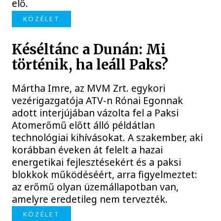
elő.
KÖZÉLET
Késéltánc a Dunán: Mi
történik, ha leáll Paks?
Mártha Imre, az MVM Zrt. egykori
vezérigazgatója ATV-n Rónai Egonnak
adott interjújában vázolta fel a Paksi
Atomerőmű előtt álló példátlan
technológiai kihívásokat. A szakember, aki
korábban éveken át felelt a hazai
energetikai fejlesztésekért és a paksi
blokkok működéséért, arra figyelmeztet:
az erőmű olyan üzemállapotban van,
amelyre eredetileg nem tervezték.
KÖZÉLET