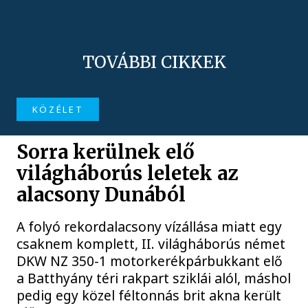
TOVÁBBI CIKKEK
KÖZÉLET
Sorra kerülnek elő
világháborús leletek az
alacsony Dunából
A folyó rekordalacsony vízállása miatt egy
csaknem komplett, II. világháborús német
DKW NZ 350-1 motorkerékpárbukkant elő
a Batthyány téri rakpart sziklái alól, máshol
pedig egy közel féltonnás brit akna került