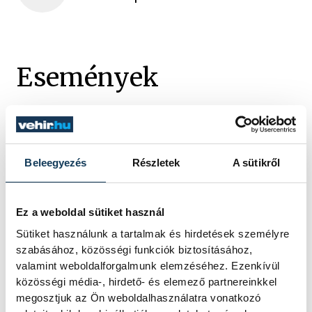
Események
KORÁBBI ESEMÉNYEK BETÖLTÉSE
Beleegyezés
Részletek
A sütikről
SOROZAT
FÉRFI KÉZILABDA NB I,
Ez a weboldal sütiket használ
2025/26
HAZAI
NEKA
Sütiket használunk a tartalmak és hirdetések személyre
VENDÉG
ONE VESZPRÉM
szabásához, közösségi funkciók biztosításához,
IDŐPONT
2026. MÁJUS 20. 18:15
valamint weboldalforgalmunk elemzéséhez. Ezenkívül
HELYSZÍN
BALATONBOGLÁR, NEKA
közösségi média-, hirdető- és elemező partnereinkkel
CSARNOK
megosztjuk az Ön weboldalhasználatra vonatkozó
EREDMÉNY
40-51