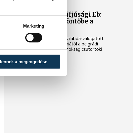
Férfi kézilabda ifjúsági Eb:
nem jutott elődöntőbe a
Marketing
magyar csapat
A magyar férfi ifjúsági kézilabda-válogatott
32-27-re kikapott Szlovéniától a belgrádi
korosztályos Európa-bajnokság csütörtöki
negyeddöntőjében.
dennek a megengedése