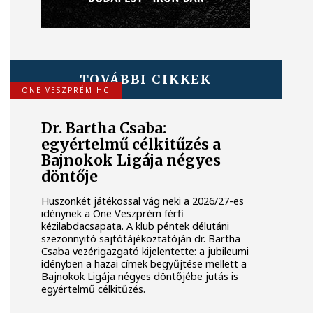
TOVÁBBI CIKKEK
ONE VESZPRÉM HC
Dr. Bartha Csaba:
egyértelmű célkitűzés a
Bajnokok Ligája négyes
döntője
Huszonkét játékossal vág neki a 2026/27-es
idénynek a One Veszprém férfi
kézilabdacsapata. A klub péntek délutáni
szezonnyitó sajtótájékoztatóján dr. Bartha
Csaba vezérigazgató kijelentette: a jubileumi
idényben a hazai címek begyűjtése mellett a
Bajnokok Ligája négyes döntőjébe jutás is
egyértelmű célkitűzés.