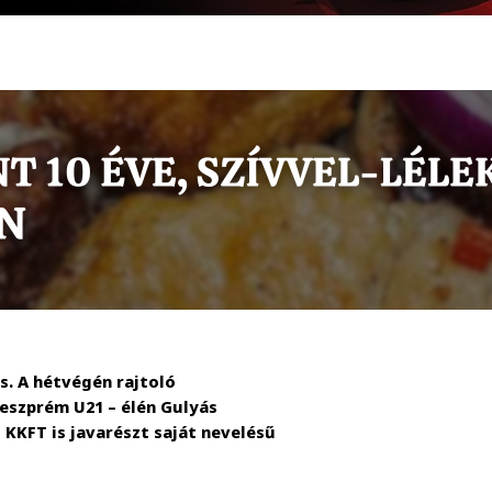
s. A hétvégén rajtoló
eszprém U21 – élén Gulyás
 KKFT is javarészt saját nevelésű