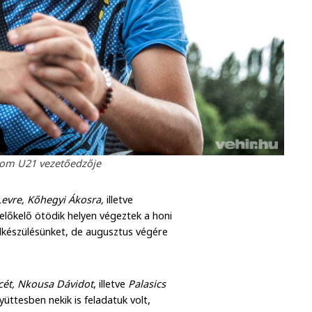
ekom U21 vezetőedzője
evre, Kőhegyi Ákosra,
illetve
előkelő ötödik helyen végeztek a honi
elkészülésünket, de augusztus végére
cét, Nkousa Dávidot
, illetve
Palasics
üttesben nekik is feladatuk volt,