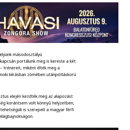
elyünk másodosztályú
kapcsán portálunk meg is kereste a két
 trénereit, miként élték meg a
bajnoki kiírásban zömében utánpótláskorú
tus elején kezdték meg az alapozást
őség korántsem volt könnyű helyzetben,
ehetségük is szerepelt a magyar férfi
világbajnokságon.