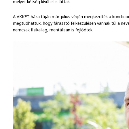
melyet kétség kívül el is láttak.
A VKKFT háza táján már július végén megkezdték a kondicio
megtudhattuk, hogy fárasztó felkészülésen vannak túl a nevel
nemcsak fizikailag, mentálisan is fejlődtek.