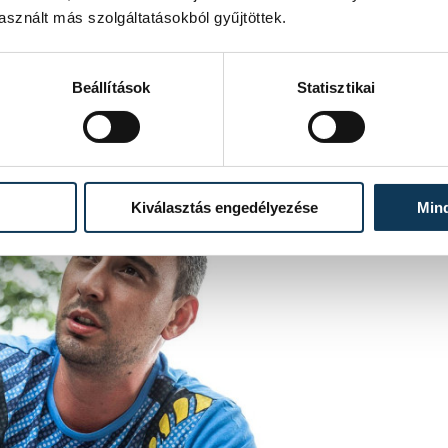
sznált más szolgáltatásokból gyűjtöttek.
Beállítások
Statisztikai
Kiválasztás engedélyezése
Min