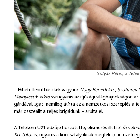
Gulyás Péter, a Tel
– Hihetetlenül büszkék vagyunk
Nagy Benedekre, Szuharev L
Melnyicsuk Viktorra
ugyanis az ifjúsági világbajnokságon az 
gárdával. Igaz, némileg átírta ez a nemzetközi szereplés a f
már összeállt a teljes brigádunk – árulta el.
A Telekom U21 edzője hozzátette, elismerés illeti
Szűcs Ben
Kristófot
is, ugyanis a korosztályuknak megfelelő nemzeti egy