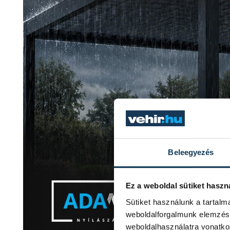
Beleegyezés
Ez a weboldal sütiket haszn
Sütiket használunk a tartal
weboldalforgalmunk elemzésé
weboldalhasználatra vonatko