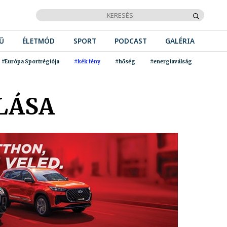
Ű
ÉLETMÓD
SPORT
PODCAST
GALÉRIA
#Európa Sportrégiója
#kék fény
#hőség
#energiaválság
LÁSA