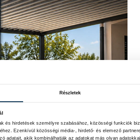
Részletek
ál
mak és hirdetések személyre szabásához, közösségi funkciók biz
hez. Ezenkívül közösségi média-, hirdető- és elemező partner
zó adatait, akik kombinálhatják az adatokat más olyan adatokka