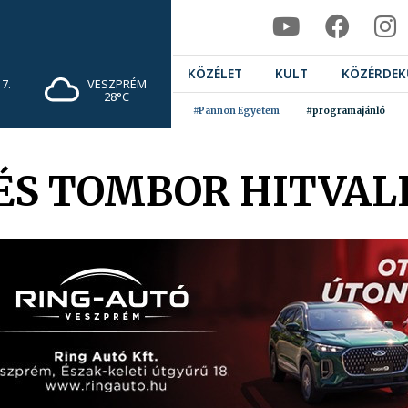
KÖZÉLET
KULT
KÖZÉRDEK
7.
VESZPRÉM
28°C
#Pannon Egyetem
#programajánló
 ÉS TOMBOR HITVAL