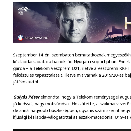
Szeptember 14-én, szombaton bemutatkoznak megyeszékh
kézilabdacsapatai a bajnokság Nyugati csoportjában. Ennek 
gárda – a Telekom Veszprém U21, illetve a Veszprémi KKFT –
felkészülés tapasztalatait, illetve mit várnak a 2019/20-as 
játékosaiktól.
Gulyás Péter
elmondta, hogy a Telekom reménységei augusz
jó kedvvel, nagy motivációval. Hozzátette, a szakmai vezet
de annál nagyobb büszkeségben, ugyanis szám szerint négy t
ifjúsági kézilabda-válogatottal az észak-macedóniai U19-es 