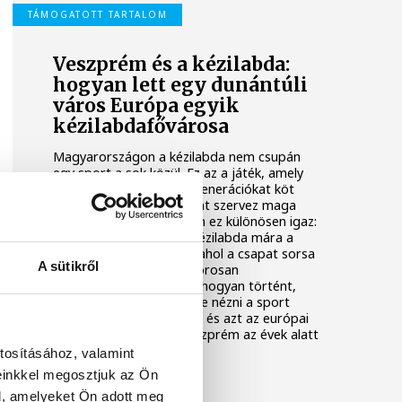
TÁMOGATOTT TARTALOM
Veszprém és a kézilabda:
hogyan lett egy dunántúli
város Európa egyik
kézilabdafővárosa
Magyarországon a kézilabda nem csupán
egy sport a sok közül. Ez az a játék, amely
telt arénákat tölt meg, generációkat köt
össze, és egész városokat szervez maga
köré. Veszprém esetében ez különösen igaz:
a dunántúli városban a kézilabda mára a
helyi identitás alapköve, ahol a csapat sorsa
A sütikről
és a közösség érzése szorosan
összefonódott. Hogy ez hogyan történt,
ahhoz érdemes egyszerre nézni a sport
magyarországi gyökereit és azt az európai
kontextust, amelybe Veszprém az évek alatt
benőtte magát.
tosításához, valamint
einkkel megosztjuk az Ön
l, amelyeket Ön adott meg
KÉZILABDA