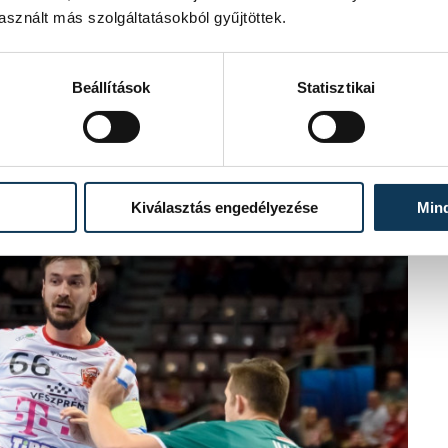
sznált más szolgáltatásokból gyűjtöttek.
Beállítások
Statisztikai
 válaszolt, Herceg révén aztán a
ehetősen szellősen védekezett, ezt
lőny
(4. perc: 3-4)
. A 7. percben, Jahia
Kiválasztás engedélyezése
Min