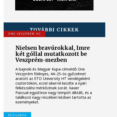
TOVÁBBI CIKKEK
ONE VESZPRÉM HC
Nielsen bravúrokkal, Imre
két góllal mutatkozott be
Veszprém-mezben
A bajnoki és Magyar Kupa-címvédő One
Veszprém fölényes, 44–25-ös győzelmet
aratott az ETO University HT vendégeként
csütörtökön, ezzel sikerrel kezdte a nyári
felkészülési mérkőzések sorát. Xavier
Pascual együttese nagy tempót diktált, és a
találkozó nagy részében kézben tartotta az
eseményeket.
KÉZILABDA