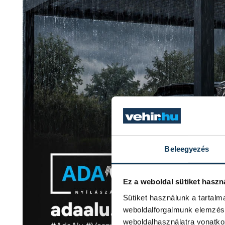
Beleegyezés
Ez a weboldal sütiket haszn
Sütiket használunk a tartal
weboldalforgalmunk elemzésé
weboldalhasználatra vonatko