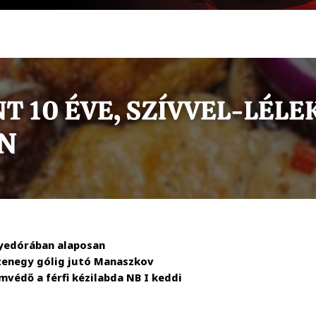
gyedórában alaposan
izenegy gólig jutó Manaszkov
mvédő a férfi kézilabda NB I keddi