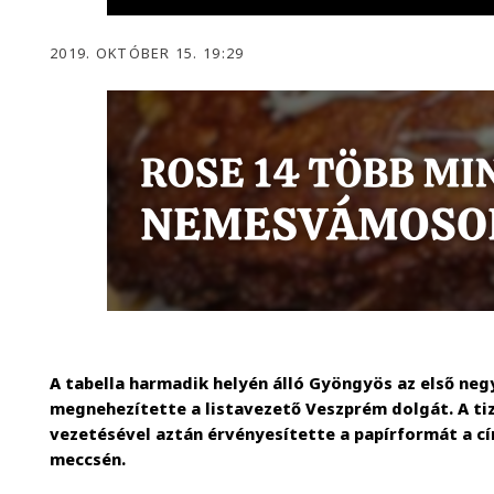
2019. OKTÓBER 15. 19:29
A tabella harmadik helyén álló Gyöngyös az első ne
megnehezítette a listavezető Veszprém dolgát. A t
vezetésével aztán érvényesítette a papírformát a cí
meccsén.