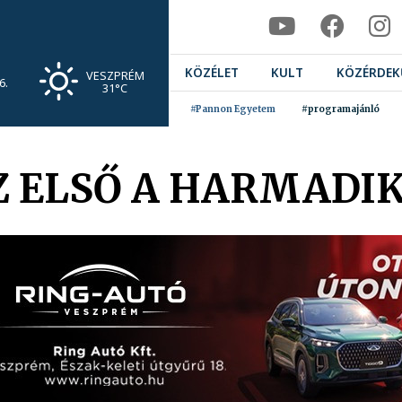
KÖZÉLET
KULT
KÖZÉRDEK
VESZPRÉM
6.
31°C
#Pannon Egyetem
#programajánló
Z ELSŐ A HARMADI