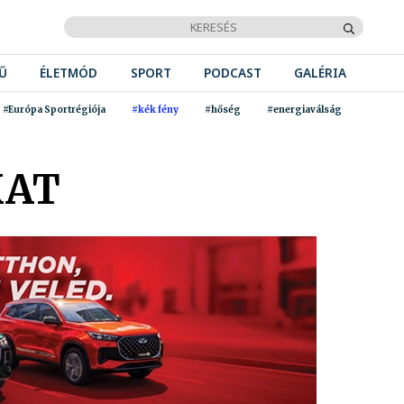
Ű
ÉLETMÓD
SPORT
PODCAST
GALÉRIA
#Európa Sportrégiója
#kék fény
#hőség
#energiaválság
KAT