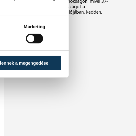
korosztályos Európa-bajnokságon, mivel 37-
32-re legyőzte Horvátországot a
középdöntő utolsó fordulójában, kedden.
Marketing
dennek a megengedése