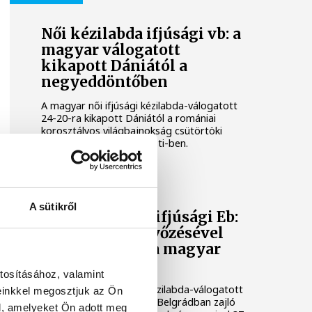
Női kézilabda ifjúsági vb: a
magyar válogatott
kikapott Dániától a
negyeddöntőben
A magyar női ifjúsági kézilabda-válogatott
24-20-ra kikapott Dániától a romániai
korosztályos világbajnokság csütörtöki
negyeddöntőjében, Pitesti-ben.
KÉZILABDA
A sütikről
Férfi kézilabda ifjúsági Eb:
a horvátok legyőzésével
negyeddöntős a magyar
válogatott
tosításához, valamint
A magyar férfi ifjúsági kézilabda-válogatott
einkkel megosztjuk az Ön
negyeddöntőbe jutott a Belgrádban zajló
l, amelyeket Ön adott meg