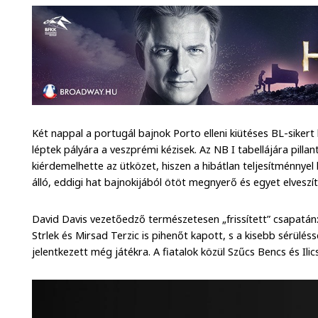
Két nappal a portugál bajnok Porto elleni kiütéses BL-siker
léptek pályára a veszprémi kézisek. Az NB I tabellájára pillan
kiérdemelhette az ütközet, hiszen a hibátlan teljesítménnye
álló, eddigi hat bajnokijából ötöt megnyerő és egyet elvesz
David Davis vezetőedző természetesen „frissített” csapatá
Strlek és Mirsad Terzic is pihenőt kapott, s a kisebb sérülé
jelentkezett még játékra. A fiatalok közül Szűcs Bencs és Ili