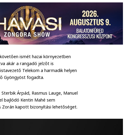
t követően ismét hazai környezetben
tva akár a rangadó jelzőt is
l listavezető Telekom a harmadik helyen
ítő Gyöngyöst fogadta.
n: Sterbik Árpád, Rasmus Lauge, Manuel
ssel bajlódó Kentin Mahé sem
cs Zorán kapott bizonyítási lehetőséget.