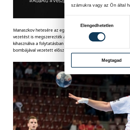
számukra vagy az Ön által ha
Hozzájárulás kiválasztása
Elengedhetetlen
Manaszkov hetesére az egykori veszprémi kedvenc, Vilovszki
vezetést is megszerezték a Heves megyeiek. A Telekom megl
kihasználva a folytatásban is rendre a vendégeknél volt az e
bombájával vezetett először a Telekom
(6-5)
.
Megtagad