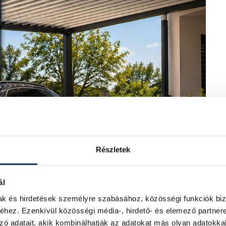
Részletek
ál
mak és hirdetések személyre szabásához, közösségi funkciók biz
hez. Ezenkívül közösségi média-, hirdető- és elemező partner
zó adatait, akik kombinálhatják az adatokat más olyan adatokka