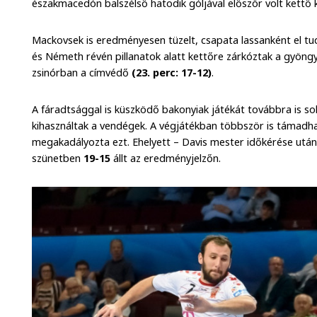
északmacedón balszélső hatodik góljával először volt kettő
Mackovsek is eredményesen tüzelt, csapata lassanként el tu
és Németh révén pillanatok alatt kettőre zárkóztak a gyöng
zsinórban a címvédő
(23. perc: 17-12)
.
A fáradtsággal is küszködő bakonyiak játékát továbbra is so
kihasználtak a vendégek. A végjátékban többször is támadha
megakadályozta ezt. Ehelyett – Davis mester időkérése után
szünetben
19-15
állt az eredményjelzőn.