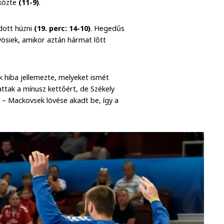
 közte
(11-9)
.
dott húzni
(19. perc: 14-10)
. Hegedűs
yösiek, amikor aztán hármat lőtt
k hiba jellemezte, melyeket ismét
ttak a mínusz kettőért, de Székely
 – Mackovsek lövése akadt be, így a