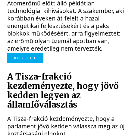
Atomerőmű előtt álló példátlan
technológiai kihívásokat. A szakember, aki
korábban éveken át felelt a hazai
energetikai fejlesztésekért és a paksi
blokkok működéséért, arra figyelmeztet:
az erőmű olyan üzemállapotban van,
amelyre eredetileg nem tervezték.
KÖZÉLET
A Tisza-frakció
kezdeményezte, hogy jövő
kedden legyen az
államfőválasztás
A Tisza-frakció kezdeményezte, hogy a
parlament jövő kedden válassza meg az új
köztársasági elnököt.