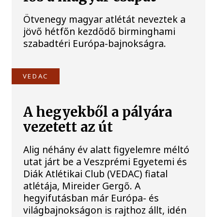
Ötvenegy magyar atlétát neveztek a
jövő hétfőn kezdődő birminghami
szabadtéri Európa-bajnokságra.
VEDAC
A hegyekből a pályára
vezetett az út
Alig néhány év alatt figyelemre méltó
utat járt be a Veszprémi Egyetemi és
Diák Atlétikai Club (VEDAC) fiatal
atlétája, Mireider Gergő. A
hegyifutásban már Európa- és
világbajnokságon is rajthoz állt, idén