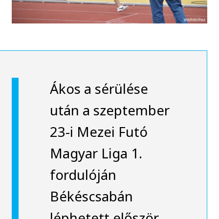
Ákos a sérülése
után a szeptember
23-i Mezei Futó
Magyar Liga 1.
fordulóján
Békéscsabán
léphetett először