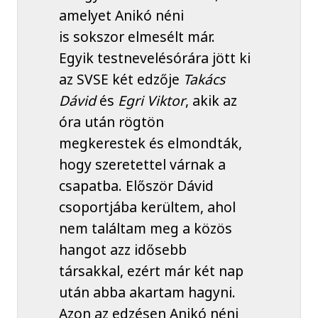
amelyet Anikó néni
is sokszor elmesélt már.
Egyik testnevelésórára jött ki
az SVSE két edzője
Takács
Dávid
és
Egri Viktor
, akik az
óra után rögtön
megkerestek és elmondták,
hogy szeretettel várnak a
csapatba. Először Dávid
csoportjába kerültem, ahol
nem találtam meg a közös
hangot azz idősebb
társakkal, ezért már két nap
után abba akartam hagyni.
Azon az edzésen Anikó néni