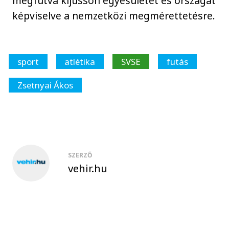
megfutva kijusson egyesületét és országát
képviselve a nemzetközi megmérettetésre.
sport
atlétika
SVSE
futás
Zsetnyai Ákos
SZERZŐ
vehir.hu