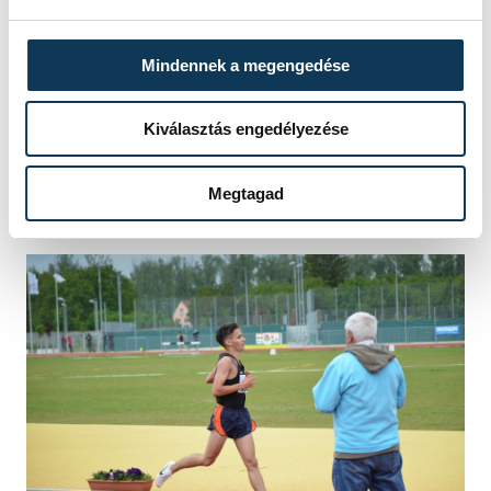
sportpszichológusom. Egyre
jobban megy a futás, csak
Mindennek a megengedése
erre koncentrálok...
Kiválasztás engedélyezése
– hangsúlyozta az ifjú reménység.
Megtagad