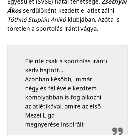
Egyesület (SVSE) fiatal tehetsége,
Zsetnyai
Ákos
serdülőként kezdett el atletizálni
Tóthné Stupián Anikó
klubjában. Azóta is
töretlen a sportolás iránti vágya.
Eleinte csak a sportolás iránti
kedv hajtott...
Azonban később, immár
négy és fél éve elkezdtem
komolyabban is foglalkozni
az atlétikával, amire az első
Mezei Liga
megnyerése inspirált