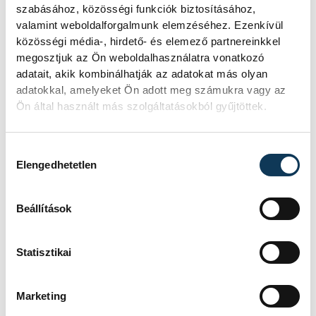
szabásához, közösségi funkciók biztosításához,
szorgalmasan rehabilitációval töltötte,
valamint weboldalforgalmunk elemzéséhez. Ezenkívül
hogy mihamarabb visszakerülhessen a
közösségi média-, hirdető- és elemező partnereinkkel
versenypályára.
megosztjuk az Ön weboldalhasználatra vonatkozó
adatait, akik kombinálhatják az adatokat más olyan
adatokkal, amelyeket Ön adott meg számukra vagy az
Ön által használt más szolgáltatásokból gyűjtöttek.
Szépen épülök visszafelé, az
edzéseimen is látszik, egyre
Hozzájárulás kiválasztása
Elengedhetetlen
jobban érzem magam és
bízom benne, hogy most már
Beállítások
mihamarabb végleg
rendbe jövök. Most a
Statisztikai
versenyekre kellene
visszarázódnom, amihez
Marketing
nagy segítséget nyújt a