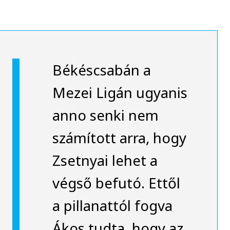
Békéscsabán a
Mezei Ligán ugyanis
anno senki nem
számított arra, hogy
Zsetnyai lehet a
végső befutó. Ettől
a pillanattól fogva
Ákos tudta, hogy az