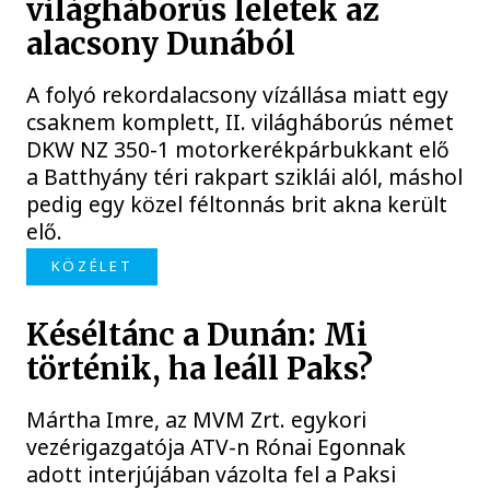
világháborús leletek az
alacsony Dunából
A folyó rekordalacsony vízállása miatt egy
csaknem komplett, II. világháborús német
DKW NZ 350-1 motorkerékpárbukkant elő
a Batthyány téri rakpart sziklái alól, máshol
pedig egy közel féltonnás brit akna került
elő.
KÖZÉLET
Késéltánc a Dunán: Mi
történik, ha leáll Paks?
Mártha Imre, az MVM Zrt. egykori
vezérigazgatója ATV-n Rónai Egonnak
adott interjújában vázolta fel a Paksi