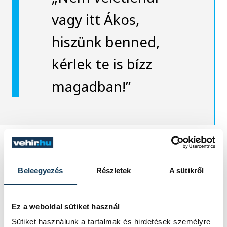
vagy itt Ákos,
hiszünk benned,
kérlek te is bízz
magadban!”
A kiváló távfutó az elmúlt időszakban
Beleegyezés
Részletek
A sütikről
hosszú sérüléssel küzdött meg. Sokszor
gondolta, hogy csak egy múló fájdalom, de
az ismételt kiújulás nagyon
Ez a weboldal sütiket használ
megnehezítette a felkészülését. A nyarat
Sütiket használunk a tartalmak és hirdetések személyre