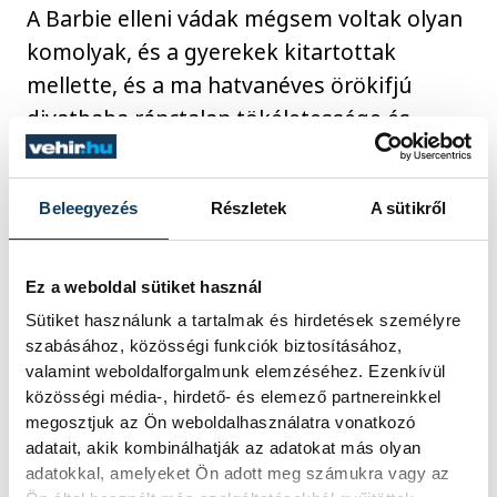
A Barbie elleni vádak mégsem voltak olyan
komolyak, és a gyerekek kitartottak
mellette, és a ma hatvanéves örökifjú
divatbaba ránctalan tökéletessége és
idealizált világa kislányok több tízmillióinak
életére van a mai napig pozitív hatással.
Beleegyezés
Részletek
A sütikről
2016-ban a visszajelzések alapján a Mattel-
Ez a weboldal sütiket használ
nek sikerült egy paradigmaváltó kollekciót
Sütiket használunk a tartalmak és hirdetések személyre
kiötölni, mely az évtizedek alatt
szabásához, közösségi funkciók biztosításához,
megfogalmazódott kritikák egy jó részére
valamint weboldalforgalmunk elemzéséhez. Ezenkívül
reflektál. A modern babák három új
közösségi média-, hirdető- és elemező partnereinkkel
testalkattípusban, hétféle bőrtónussal és
megosztjuk az Ön weboldalhasználatra vonatkozó
adatait, akik kombinálhatják az adatokat más olyan
24-féle hajstílussal találhatók meg a
adatokkal, amelyeket Ön adott meg számukra vagy az
játékboltok és áruházak polcain, ezzel