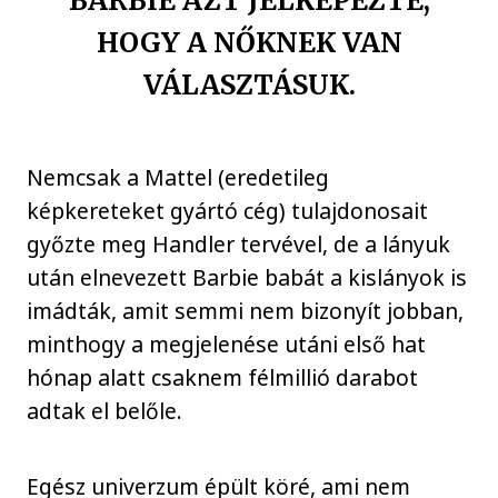
BARBIE AZT JELKÉPEZTE,
HOGY A NŐKNEK VAN
VÁLASZTÁSUK.
Nemcsak a Mattel (eredetileg
képkereteket gyártó cég) tulajdonosait
győzte meg Handler tervével, de a lányuk
után elnevezett Barbie babát a kislányok is
imádták, amit semmi nem bizonyít jobban,
minthogy a megjelenése utáni első hat
hónap alatt csaknem félmillió darabot
adtak el belőle.
Egész univerzum épült köré, ami nem