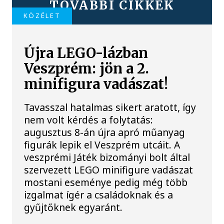
TOVÁBBI CIKKEK
KÖZÉLET
Újra LEGO-lázban
Veszprém: jön a 2.
minifigura vadászat!
Tavasszal hatalmas sikert aratott, így
nem volt kérdés a folytatás:
augusztus 8-án újra apró műanyag
figurák lepik el Veszprém utcáit. A
veszprémi Játék bizományi bolt által
szervezett LEGO minifigure vadászat
mostani eseménye pedig még több
izgalmat ígér a családoknak és a
gyűjtőknek egyaránt.