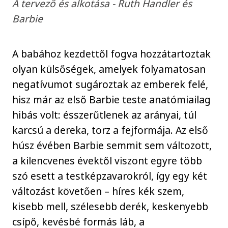
A tervező és alkotása - Ruth Handler és
Barbie
A babához kezdettől fogva hozzátartoztak
olyan külsőségek, amelyek folyamatosan
negatívumot sugároztak az emberek felé,
hisz már az első Barbie teste anatómiailag
hibás volt: ésszerűtlenek az arányai, túl
karcsú a dereka, torz a fejformája. Az első
húsz évében Barbie semmit sem változott,
a kilencvenes évektől viszont egyre több
szó esett a testképzavarokról, így egy két
változást követően – híres kék szem,
kisebb mell, szélesebb derék, keskenyebb
csípő, kevésbé formás láb, a