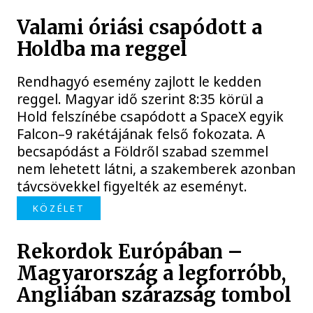
Valami óriási csapódott a
Holdba ma reggel
Rendhagyó esemény zajlott le kedden
reggel. Magyar idő szerint 8:35 körül a
Hold felszínébe csapódott a SpaceX egyik
Falcon–9 rakétájának felső fokozata. A
becsapódást a Földről szabad szemmel
nem lehetett látni, a szakemberek azonban
távcsövekkel figyelték az eseményt.
KÖZÉLET
Rekordok Európában –
Magyarország a legforróbb,
Angliában szárazság tombol