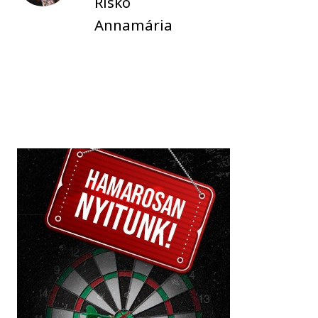
Riskó
Annamária