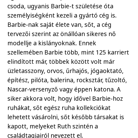
csoda, ugyanis Barbie-t születése óta
személyiségként kezeli a gyártó cég is.
Barbie-nak saját élete van, sőt, a cég
tervezői szerint az önállóan sikeres nő
modellje a kislányoknak. Ennek
szellemében Barbie több, mint 125 karriert
elindított már, többek között volt már
üzletasszony, orvos, űrhajós, jógaoktató,
építész, pilóta, balerina, rocksztár, tűzoltó,
Nascar-versenyző vagy éppen katona. A
siker akkora volt, hogy idővel Barbie-hoz
ruhákat, sőt egész ruha kollekciókat
lehetett vásárolni, sőt később társakat is
kapott, melyeket Ruth szintén a
családtagjairól nevezett el.