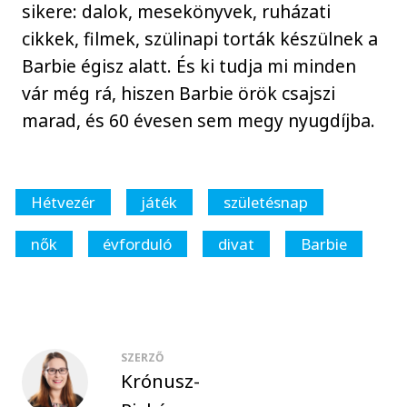
sikere: dalok, mesekönyvek, ruházati
cikkek, filmek, szülinapi torták készülnek a
Barbie égisz alatt. És ki tudja mi minden
vár még rá, hiszen Barbie örök csajszi
marad, és 60 évesen sem megy nyugdíjba.
Hétvezér
játék
születésnap
nők
évforduló
divat
Barbie
SZERZŐ
Krónusz-