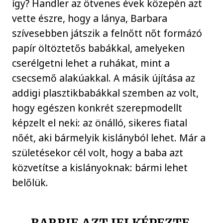
így? Handler az ötvenes évek közepén azt
vette észre, hogy a lánya, Barbara
szívesebben játszik a felnőtt nőt formázó
papír öltöztetős babákkal, amelyeken
cserélgetni lehet a ruhákat, mint a
csecsemő alakúakkal. A másik újítása az
addigi plasztikbabákkal szemben az volt,
hogy egészen konkrét szerepmodellt
képzelt el neki: az önálló, sikeres fiatal
nőét, aki bármelyik kislányból lehet. Már a
születésekor cél volt, hogy a baba azt
közvetítse a kislányoknak: bármi lehet
belőlük.