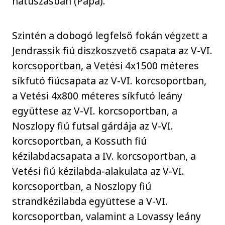
hátúszásban (Pápa).
Szintén a dobogó legfelső fokán végzett a
Jendrassik fiú diszkoszvető csapata az V-VI.
korcsoportban, a Vetési 4x1500 méteres
síkfutó fiúcsapata az V-VI. korcsoportban,
a Vetési 4x800 méteres síkfutó leány
együttese az V-VI. korcsoportban, a
Noszlopy fiú futsal gárdája az V-VI.
korcsoportban, a Kossuth fiú
kézilabdacsapata a IV. korcsoportban, a
Vetési fiú kézilabda-alakulata az V-VI.
korcsoportban, a Noszlopy fiú
strandkézilabda együttese a V-VI.
korcsoportban, valamint a Lovassy leány