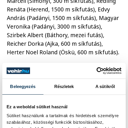
Marcell (Simonyi, 300 m síkfutás), Rédling
Renáta (Herend, 1500 m síkfutás), Edvy
András (Padányi, 1500 m síkfutás), Magyar
Veronika (Padányi, 3000 m síkfutás),
Szirbek Albert (Báthory, mezei futás),
Reicher Dorka (Ajka, 600 m síkfutás),
Herter Noel Roland (Öskü, 600 m síkfutás).
Csapatban a dobogó harmadik fokára
léphetett fel: a Noszlopy fiú távolugró
Beleegyezés
Részletek
A sütikről
együttese (III-IV. korcsoport), a Báthory
leány mezei futó alakulata (III. korcsoport),
a badacsonytomaji Tatay iskola leány
Ez a weboldal sütiket használ
többpróba csapata, a sümegi
Sütiket használunk a tartalmak és hirdetések személyre
Rammasetter iskola fiú röplabda gárdája
szabásához, közösségi funkciók biztosításához,