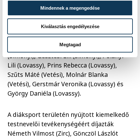
(Vetési), Leimeiszter Ábel (Pápa), Gugolya
Mindennek a megengedése
Mónika (Lovassy), Kövér Fanni (Közgáz),
Mező Zsófia (Vetési), Kirsch Natália
Kiválasztás engedélyezése
(Vetési), Brotschul Natália (Lovassy), Máté
Megtagad
Lea (Simonyi), Schreyer Virág Vivien
(Simonyi), Gesztesi Lili (Simonyi), Polányi
Lili (Lovassy), Prins Rebecca (Lovassy),
Szűts Máté (Vetési), Molnár Blanka
(Vetési), Gerstmár Veronika (Lovassy) és
György Daniéla (Lovassy).
A diáksport területén nyújtott kiemelkedő
testnevelői tevékenységéért díjazták
Németh Vilmost (Zirc), Gönczöl Lászlót