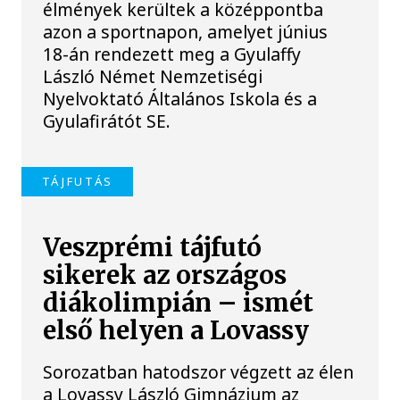
élmények kerültek a középpontba
azon a sportnapon, amelyet június
18-án rendezett meg a Gyulaffy
László Német Nemzetiségi
Nyelvoktató Általános Iskola és a
Gyulafirátót SE.
TÁJFUTÁS
Veszprémi tájfutó
sikerek az országos
diákolimpián – ismét
első helyen a Lovassy
Sorozatban hatodszor végzett az élen
a Lovassy László Gimnázium az