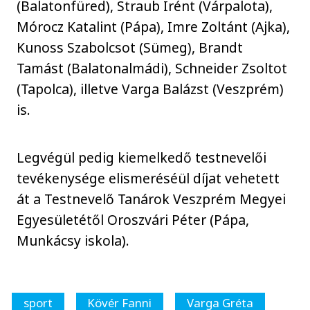
(Balatonfüred), Straub Irént (Várpalota),
Mórocz Katalint (Pápa), Imre Zoltánt (Ajka),
Kunoss Szabolcsot (Sümeg), Brandt
Tamást (Balatonalmádi), Schneider Zsoltot
(Tapolca), illetve Varga Balázst (Veszprém)
is.
Legvégül pedig kiemelkedő testnevelői
tevékenysége elismeréséül díjat vehetett
át a Testnevelő Tanárok Veszprém Megyei
Egyesületétől Oroszvári Péter (Pápa,
Munkácsy iskola).
sport
Kövér Fanni
Varga Gréta