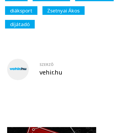
diáksport
Zsetnyai Ákos
díjátadó
SZERZŐ
vehir.hu