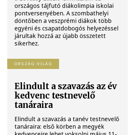
országos tájfutó diákolimpia iskolai
pontversenyében. A szombathelyi
döntőben a veszprémi diákok több
egyéni és csapatdobogós helyezéssel
járultak hozzá az újabb összetett
sikerhez.
ORSZÁG-VILÁG
Elindult a szavazás az év
kedvenc testnevelő
tanáraira
Elindult a szavazás a tanév testnevelő
tanáraira: első körben a megyék
kedvenceire lehet voksolni május 11-