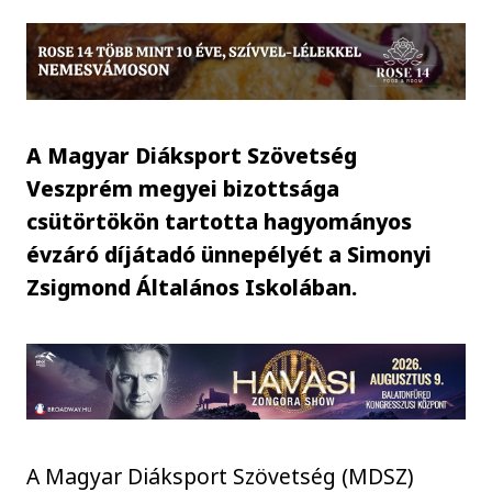
A Magyar Diáksport Szövetség
Veszprém megyei bizottsága
csütörtökön tartotta hagyományos
évzáró díjátadó ünnepélyét a Simonyi
Zsigmond Általános Iskolában.
A Magyar Diáksport Szövetség (MDSZ)