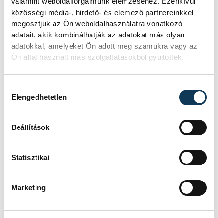
valamint weboldalforgalmunk elemzéséhez. Ezenkívül
(IV. korcsoport), illetve a Lovassy leány
közösségi média-, hirdető- és elemező partnereinkkel
röplabdacsapata (V-VI. korcsoport).
megosztjuk az Ön weboldalhasználatra vonatkozó
adatait, akik kombinálhatják az adatokat más olyan
adatokkal, amelyeket Ön adott meg számukra vagy az
Ön által használt más szolgáltatásokból gyűjtöttek.
Hozzájárulás kiválasztása
Elengedhetetlen
Beállítások
Statisztikai
Marketing
Az eseményen „jó tanuló, jó sportoló”
díjnak örvendhetett Varga Gréta Barbara