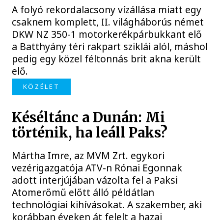
A folyó rekordalacsony vízállása miatt egy
csaknem komplett, II. világháborús német
DKW NZ 350-1 motorkerékpárbukkant elő
a Batthyány téri rakpart sziklái alól, máshol
pedig egy közel féltonnás brit akna került
elő.
KÖZÉLET
Késéltánc a Dunán: Mi
történik, ha leáll Paks?
Mártha Imre, az MVM Zrt. egykori
vezérigazgatója ATV-n Rónai Egonnak
adott interjújában vázolta fel a Paksi
Atomerőmű előtt álló példátlan
technológiai kihívásokat. A szakember, aki
korábban éveken át felelt a hazai