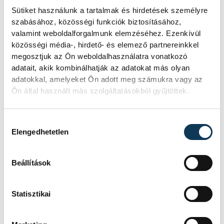
megnyitójának díszvendége
Fenyvesi
Sütiket használunk a tartalmak és hirdetések személyre
Zoltán
országgyűlési képviselő volt, aki azt
szabásához, közösségi funkciók biztosításához,
mondta, büszke arra, hogy az általa
valamint weboldalforgalmunk elemzéséhez. Ezenkívül
közösségi média-, hirdető- és elemező partnereinkkel
képviselt badacsonyi térség művésze a
megosztjuk az Ön weboldalhasználatra vonatkozó
megyeszékhelyen mutatkozhat be. - A
adatait, akik kombinálhatják az adatokat más olyan
képeket nézve megismerhetjük a művészt,
adatokkal, amelyeket Ön adott meg számukra vagy az
de ha jobban megnézzük őket, rájöhetünk,
Ön által használt más szolgáltatásokból gyűjtöttek.
hogy a művész ugyanazt a világot, de
nagyon máshogy látja. Ferenc észreveszi
Hozzájárulás kiválasztása
Elengedhetetlen
azt is a világban, amit a mi szemünk nem
vesz észre- mondta.
Beállítások
Oberfrank Pál
színházigazgató kiemelte,
Statisztikai
hogy a vízkeresztkor megnyitott kiállítás
különösen öröm két előadás közt, hisz