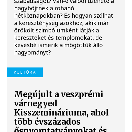
szabadságot? Van-e valódi üzenete a
nagyböjtnek a rohanó
hétköznapokban? És hogyan szólhat
a kereszténység azokhoz, akik már
örökölt szimbólumként látják a
kereszteket és templomokat, de
kevésbé ismerik a mögöttük álló
hagyományt?
KULTÚRA
Megújult a veszprémi
várnegyed
Kisszemináriuma, ahol
több évszázados
ősnyomtatványokat és