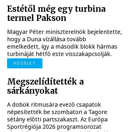
Estétől még egy turbina
termel Pakson
Magyar Péter miniszterelnök bejelentette,
hogy a Duna vízállása tovább
emelkedett, így a második blokk hármas
turbináját hétfő este visszakapcsolják.
KÖZÉLET
Megszelídítették a
sárkányokat
A dobok ritmusára evező csapatok
népesítették be szombaton a Tagore
sétány előtti partszakaszt. Az Európa
Sportrégiója 2026 programsorozat