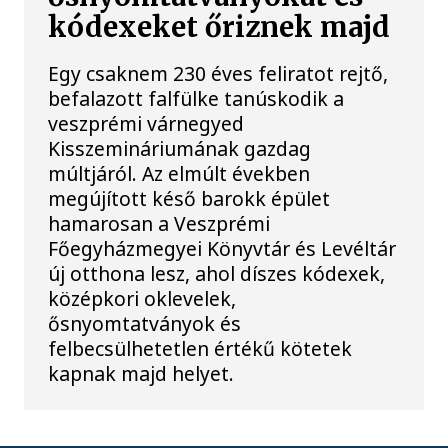
kódexeket őriznek majd
Egy csaknem 230 éves feliratot rejtő,
befalazott falfülke tanúskodik a
veszprémi várnegyed
Kisszemináriumának gazdag
múltjáról. Az elmúlt években
megújított késő barokk épület
hamarosan a Veszprémi
Főegyházmegyei Könyvtár és Levéltár
új otthona lesz, ahol díszes kódexek,
középkori oklevelek,
ősnyomtatványok és
felbecsülhetetlen értékű kötetek
kapnak majd helyet.