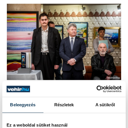
Vollein Ferenc és Fenyvesi Zoltán a január
6-i kiállításmegnyitón a Petőfi Színház
aulájában
Beleegyezés
Részletek
A sütikről
A Színek az égből című kiállítás
Ez a weboldal sütiket használ