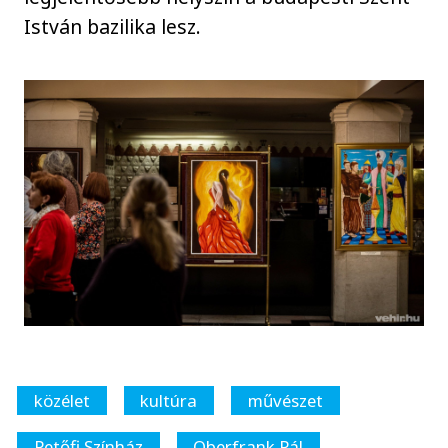
István bazilika lesz.
közélet
kultúra
művészet
Petőfi Színház
Oberfrank Pál