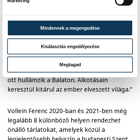
Marketing
számos szín költözik a teátrumba. Vollein
Ferenc festményei által „felemelkedhetünk
a művészet magaslataiba”-fogalmazott.
Mindennek a megengedése
Vollein Ferenc mentora
Szemes Péter
irodalomtörténész és esztéta, aki a hétfői
Kiválasztás engedélyezése
megnyitón Egry Józsefhez és Udvardi
Erzsébethez hasonlította a fiatal művészt.
Megtagad
„Nem csak a vásznon, hanem lelkében is
ott hullámzik a Balaton. Alkotásain
keresztül kitárul az ember elveszett világa.”
Vollein Ferenc 2020-ban és 2021-ben még
legalább 8 különböző helyen rendezhet
önálló tárlatokat, amelyek közül a
legjelentősebb helyszín a budapesti Szent