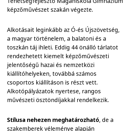
Tehetségfejlesztő Magániskola Gimnázium
képzőművészet szakán végezte.
Alkotásait leginkább az Ó-és Újszövetség,
a magyar történelem, a balatoni és a
toszkán táj ihleti. Eddig 44 önálló tárlatot
rendezhetett kiemelt képzőművészeti
jelentőségű hazai és nemzetközi
kiállítóhelyeken, továbbá számos
csoportos kiállításon is részt vett.
Alkotópályázatok nyertese, rangos
művészeti ösztöndíjakkal rendelkezik.
Stílusa nehezen meghatározható
, de a
szakemberek véleménye alapján