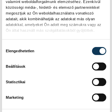
valamint weboldalforgalmunk elemzéséhez. Ezenkívül
közösségi média-, hirdető- és elemező partnereinkkel
megosztjuk az Ön weboldalhasználatra vonatkozó
adatait, akik kombinálhatják az adatokat más olyan
adatokkal, amelyeket Ön adott meg számukra vagy az
Ön által használt más szolgáltatásokból gyűjtöttek.
Gulyás hozzátette, játékosai
természetesen elfáradtak, hiszen
Hozzájárulás kiválasztása
kimondottan nagy testű emberek ellen
Elengedhetetlen
kellett küzdeniük, de nagyszerűen
helytálltak a világ legjobb kézilabdázói,
Beállítások
illetve a világ egyik legjobb csapata ellen.
Statisztikai
Látszott a dánokon, hogy
Marketing
egy kicsit remegtek, nyomás