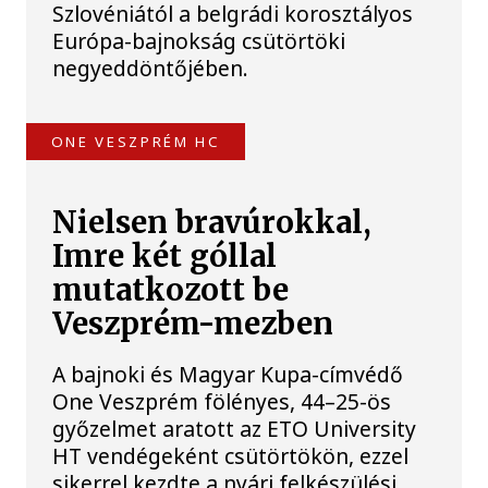
Szlovéniától a belgrádi korosztályos
Európa-bajnokság csütörtöki
negyeddöntőjében.
ONE VESZPRÉM HC
Nielsen bravúrokkal,
Imre két góllal
mutatkozott be
Veszprém-mezben
A bajnoki és Magyar Kupa-címvédő
One Veszprém fölényes, 44–25-ös
győzelmet aratott az ETO University
HT vendégeként csütörtökön, ezzel
sikerrel kezdte a nyári felkészülési