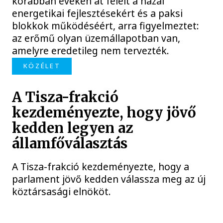
korábban éveken át felelt a hazai
energetikai fejlesztésekért és a paksi
blokkok működéséért, arra figyelmeztet:
az erőmű olyan üzemállapotban van,
amelyre eredetileg nem tervezték.
KÖZÉLET
A Tisza-frakció
kezdeményezte, hogy jövő
kedden legyen az
államfőválasztás
A Tisza-frakció kezdeményezte, hogy a
parlament jövő kedden válassza meg az új
köztársasági elnököt.