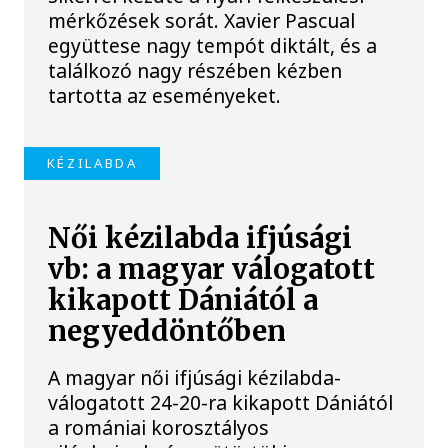
mérkőzések sorát. Xavier Pascual
együttese nagy tempót diktált, és a
találkozó nagy részében kézben
tartotta az eseményeket.
KÉZILABDA
Női kézilabda ifjúsági
vb: a magyar válogatott
kikapott Dániától a
negyeddöntőben
A magyar női ifjúsági kézilabda-
válogatott 24-20-ra kikapott Dániától
a romániai korosztályos