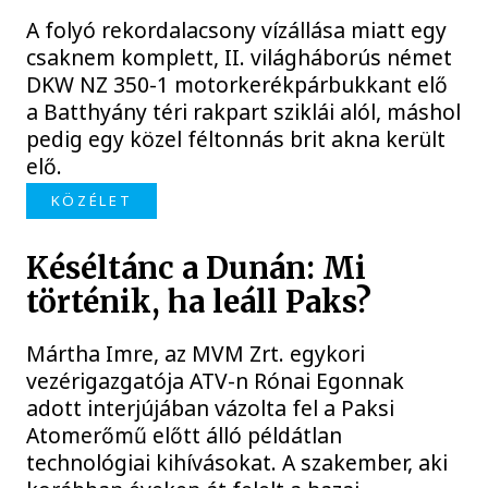
A folyó rekordalacsony vízállása miatt egy
csaknem komplett, II. világháborús német
DKW NZ 350-1 motorkerékpárbukkant elő
a Batthyány téri rakpart sziklái alól, máshol
pedig egy közel féltonnás brit akna került
elő.
KÖZÉLET
Késéltánc a Dunán: Mi
történik, ha leáll Paks?
Mártha Imre, az MVM Zrt. egykori
vezérigazgatója ATV-n Rónai Egonnak
adott interjújában vázolta fel a Paksi
Atomerőmű előtt álló példátlan
technológiai kihívásokat. A szakember, aki