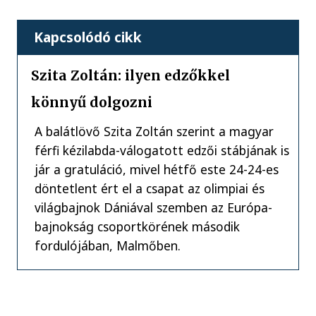
Kapcsolódó cikk
Szita Zoltán: ilyen edzőkkel
könnyű dolgozni
A balátlövő Szita Zoltán szerint a magyar
férfi kézilabda-válogatott edzői stábjának is
jár a gratuláció, mivel hétfő este 24-24-es
döntetlent ért el a csapat az olimpiai és
világbajnok Dániával szemben az Európa-
bajnokság csoportkörének második
fordulójában, Malmőben.