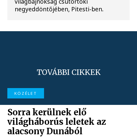
világbajnokság csütörtöki
negyeddöntőjében, Pitesti-ben.
TOVÁBBI CIKKEK
KÖZÉLET
Sorra kerülnek elő
világháborús leletek az
alacsony Dunából