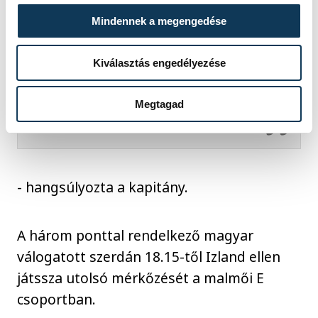
alatt voltak. Nagyon érdekes
Mindennek a megengedése
volt látni a megdöbbenést az
arcukon, hiszen nekik
Kiválasztás engedélyezése
mindenképpen pontot kellett
szerezniük, hogy életben
Megtagad
maradjanak a reményeik
- hangsúlyozta a kapitány.
A három ponttal rendelkező magyar
válogatott szerdán 18.15-től Izland ellen
játssza utolsó mérkőzését a malmői E
csoportban.