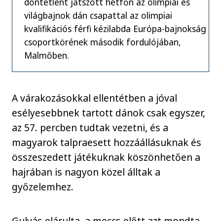
döntetlent játszott hétfőn az olimpiai és
világbajnok dán csapattal az olimpiai
kvalifikációs férfi kézilabda Európa-bajnokság
csoportkörének második fordulójában,
Malmőben.
A várakozásokkal ellentétben a jóval
esélyesebbnek tartott dánok csak egyszer,
az 57. percben tudtak vezetni, és a
magyarok talpraesett hozzáállásuknak és
összeszedett játékuknak köszönhetően a
hajrában is nagyon közel álltak a
győzelemhez.
Gulyás elárulta, a meccs előtt azt mondta