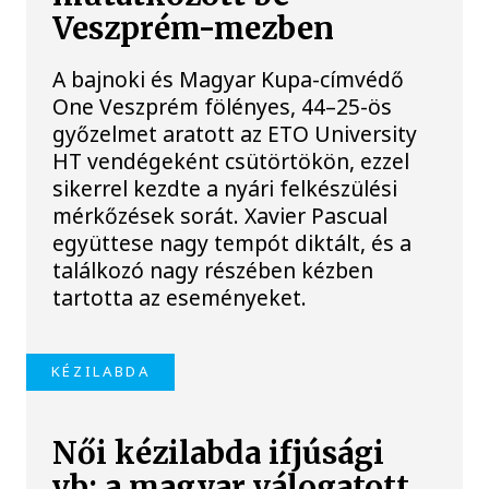
Veszprém-mezben
A bajnoki és Magyar Kupa-címvédő
One Veszprém fölényes, 44–25-ös
győzelmet aratott az ETO University
HT vendégeként csütörtökön, ezzel
sikerrel kezdte a nyári felkészülési
mérkőzések sorát. Xavier Pascual
együttese nagy tempót diktált, és a
találkozó nagy részében kézben
tartotta az eseményeket.
KÉZILABDA
Női kézilabda ifjúsági
vb: a magyar válogatott