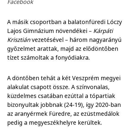
Facebook
A másik csoportban a balatonfüredi Lóczy
Lajos Gimnázium növendékei –
Kárpáti
Krisztián
vezetésével – három nagyarányú
győzelmet arattak, majd az elődöntőben
tízet számoltak a fonyódiakra.
A döntőben tehát a két Veszprém megyei
alakulat csapott össze. A színvonalas,
küzdelmes csatában ezúttal a tópartiak
bizonyultak jobbnak (24-19), így 2020-ban
az aranyérmek Füredre, az ezüstmedálok
pedig a megyeszékhelyre kerültek.