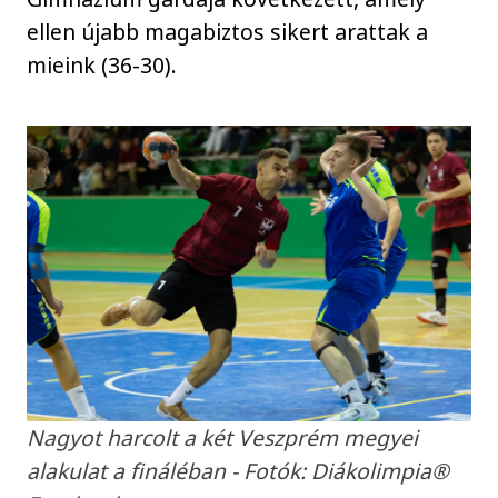
ellen újabb magabiztos sikert arattak a
mieink (36-30).
Nagyot harcolt a két Veszprém megyei
alakulat a fináléban - Fotók: Diákolimpia®