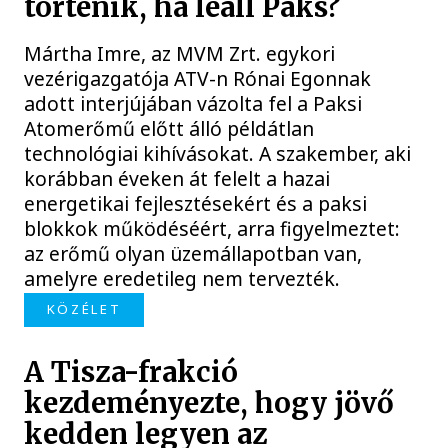
történik, ha leáll Paks?
Mártha Imre, az MVM Zrt. egykori
vezérigazgatója ATV-n Rónai Egonnak
adott interjújában vázolta fel a Paksi
Atomerőmű előtt álló példátlan
technológiai kihívásokat. A szakember, aki
korábban éveken át felelt a hazai
energetikai fejlesztésekért és a paksi
blokkok működéséért, arra figyelmeztet:
az erőmű olyan üzemállapotban van,
amelyre eredetileg nem tervezték.
KÖZÉLET
A Tisza-frakció
kezdeményezte, hogy jövő
kedden legyen az