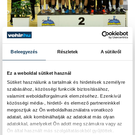
A Vetési csapatának tagjai: Palasics Kristóf,
Beleegyezés
Részletek
A sütikről
Nagy Benedek, Ágoston Áron, Kőhegyi
Ákos, Wiczián Soma, Dobi Bence, Szmetán
Máté, Pápai Péter, Simon Benedek,
Ez a weboldal sütiket használ
Horváth Botond, Fink Radó, Tóbiás Bálint,
Sütiket használunk a tartalmak és hirdetések személyre
szabásához, közösségi funkciók biztosításához,
Tóth Bertalan és Perlaki Bence.
valamint weboldalforgalmunk elemzéséhez. Ezenkívül
Testnevelőtanár: Varga Balázs, edző
közösségi média-, hirdető- és elemező partnereinkkel
Gulyás Péter.
megosztjuk az Ön weboldalhasználatra vonatkozó
adatait, akik kombinálhatják az adatokat más olyan
adatokkal, amelyeket Ön adott meg számukra vagy az
Ön által használt más szolgáltatásokból gyűjtöttek.