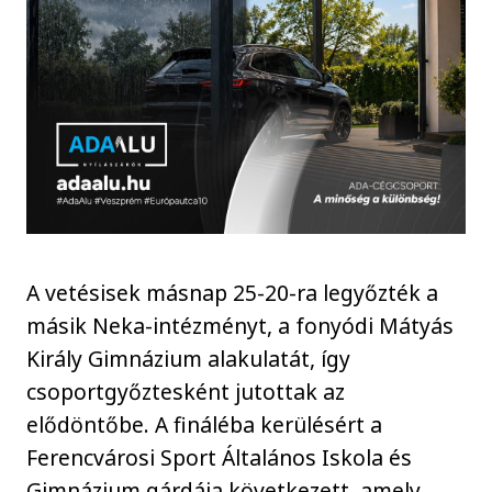
A vetésisek másnap 25-20-ra legyőzték a
másik Neka-intézményt, a fonyódi Mátyás
Király Gimnázium alakulatát, így
csoportgyőztesként jutottak az
elődöntőbe. A fináléba kerülésért a
Ferencvárosi Sport Általános Iskola és
Gimnázium gárdája következett, amely