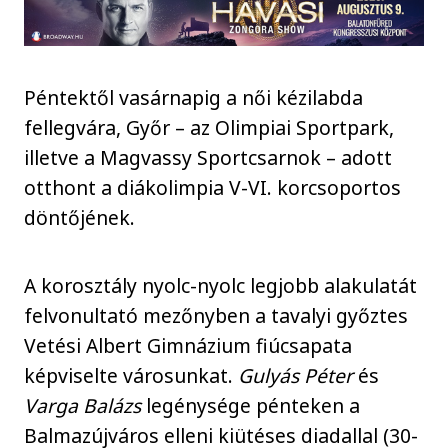
Péntektől vasárnapig a női kézilabda
fellegvára, Győr – az Olimpiai Sportpark,
illetve a Magvassy Sportcsarnok – adott
otthont a diákolimpia V-VI. korcsoportos
döntőjének.
A korosztály nyolc-nyolc legjobb alakulatát
felvonultató mezőnyben a tavalyi győztes
Vetési Albert Gimnázium fiúcsapata
képviselte városunkat.
Gulyás Péter
és
Varga Balázs
legénysége pénteken a
Balmazújváros elleni kiütéses diadallal (30-