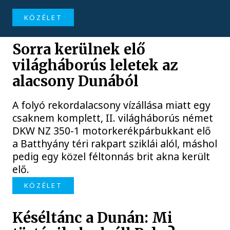
KÖZÉLET
Sorra kerülnek elő
világháborús leletek az
alacsony Dunából
A folyó rekordalacsony vízállása miatt egy
csaknem komplett, II. világháborús német
DKW NZ 350-1 motorkerékpárbukkant elő
a Batthyány téri rakpart sziklái alól, máshol
pedig egy közel féltonnás brit akna került
elő.
KÖZÉLET
Késéltánc a Dunán: Mi