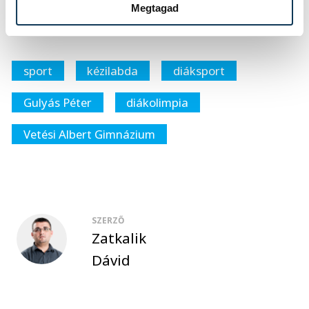
Marcell, Helmi Fahdle, Mellák Bence
Megtagad
sport
kézilabda
diáksport
Gulyás Péter
diákolimpia
Vetési Albert Gimnázium
SZERZŐ
Zatkalik
Dávid