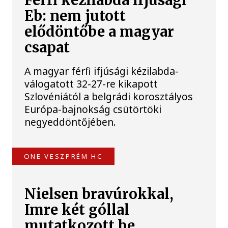
Férfi kézilabda ifjúsági
Eb: nem jutott
elődöntőbe a magyar
csapat
A magyar férfi ifjúsági kézilabda-
válogatott 32-27-re kikapott
Szlovéniától a belgrádi korosztályos
Európa-bajnokság csütörtöki
negyeddöntőjében.
ONE VESZPRÉM HC
Nielsen bravúrokkal,
Imre két góllal
mutatkozott be