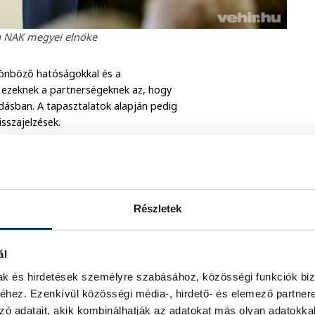
a NAK megyei elnöke
lönböző hatóságokkal és a
ja ezeknek a partnerségeknek az, hogy
dásban. A tapasztalatok alapján pedig
isszajelzések.
l, hanem a tájékoztatás, hogy mindenki
NAK-nak pedig összekötő szerepe van
Részletek
ülönböző fórumokat, expókat
ál
mak és hirdetések személyre szabásához, közösségi funkciók biz
hez. Ezenkívül közösségi média-, hirdető- és elemező partner
zó adatait, akik kombinálhatják az adatokat más olyan adatokka