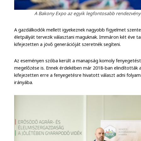
A Bakony Expo az egyik legfontosabb rendezvény
A gazdálkodók mellett igyekeznek nagyobb figyelmet szentelni
életpályát tervezik választani maguknak. Immáron két éve ta
kifejezetten a jövő generációját szeretnék segíteni.
Az eseményen szóba került a manapság komoly fenyegetést je
megelőzése is. Ennek érdekében már 2018-ban elindították a
kifejezetten erre a fenyegetésre hivatott választ adni folya
irányába.