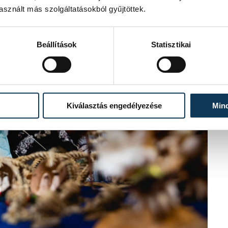
sznált más szolgáltatásokból gyűjtöttek.
Beállítások
Statisztikai
Kiválasztás engedélyezése
Min