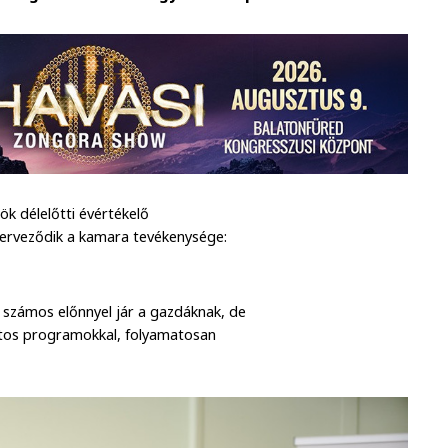
k délelőtti évértékelő
zerveződik a kamara tevékenysége:
 számos előnnyel jár a gazdáknak, de
zatos programokkal, folyamatosan