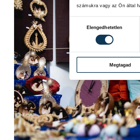
számukra vagy az Ön által ha
Hozzájárulás kiválasztása
Elengedhetetlen
Megtagad