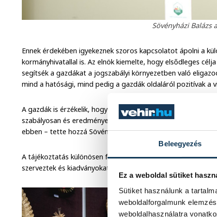
Sövényházi Balázs 
Ennek érdekében igyekeznek szoros kapcsolatot ápolni a kü
kormányhivatallal is. Az elnök kiemelte, hogy elsődleges cél
segítsék a gazdákat a jogszabályi környezetben való eligazo
mind a hatósági, mind pedig a gazdák oldaláról pozitívak a v
A gazdák is érzékelik, hogy nem a büntetések kiszabása a cé
szabályosan és eredményesen tudja végezni a munkáját, a 
ebben – tette hozzá Sövényházi Balázs.
Beleegyezés
A tájékoztatás különösen fontos, ennek érdekében pedig k
szerveztek és kiadványokat készítettek.
Ez a weboldal sütiket haszn
Sütiket használunk a tartal
weboldalforgalmunk elemzésé
weboldalhasználatra vonatko