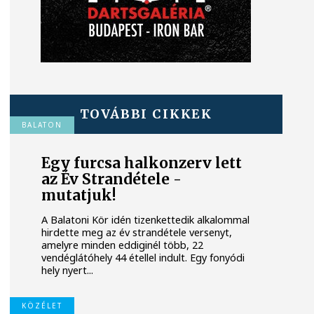
TOVÁBBI CIKKEK
BALATON
Egy furcsa halkonzerv lett
az Év Strandétele -
mutatjuk!
A Balatoni Kör idén tizenkettedik alkalommal
hirdette meg az év strandétele versenyt,
amelyre minden eddiginél több, 22
vendéglátóhely 44 étellel indult. Egy fonyódi
hely nyert...
KÖZÉLET