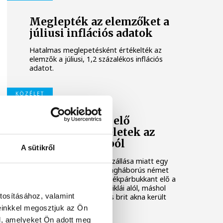
Meglepték az elemzőket a
júliusi inflációs adatok
Hatalmas meglepetésként értékelték az
elemzők a júliusi, 1,2 százalékos inflációs
adatot.
KÖZÉLET
Sorra kerülnek elő
világháborús leletek az
alacsony Dunából
A sütikről
A folyó rekordalacsony vízállása miatt egy
csaknem komplett, II. világháborús német
DKW NZ 350-1 motorkerékpárbukkant elő a
Batthyány téri rakpart sziklái alól, máshol
tosításához, valamint
pedig egy közel féltonnás brit akna került
elő.
einkkel megosztjuk az Ön
l, amelyeket Ön adott meg