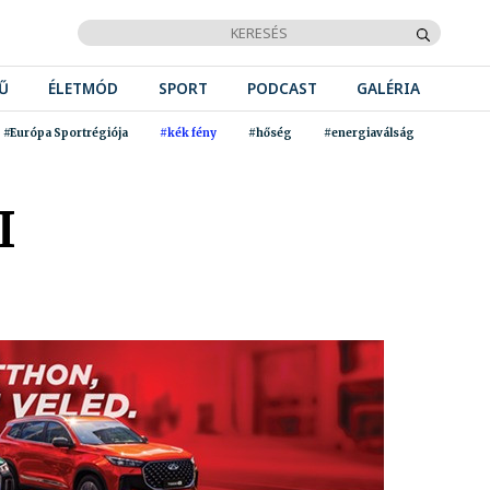
Ű
ÉLETMÓD
SPORT
PODCAST
GALÉRIA
#Európa Sportrégiója
#kék fény
#hőség
#energiaválság
I