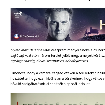
Sövényházi Balázs
a NAK Veszprém megyei elnöke a csütörtö
sajtótájékoztatón három terület jelölt meg, amelyek köré s
agrárgazdaság, élelmiszeripar és vidékfejlesztés.
Elmondta, hogy a kamarai tagság ezeken a területeken belül
hozzátette, hogy ezen kívül is arra törekednek, hogy válto
bővülő szolgáltatásokkal segítsék a gazdálkodókat.