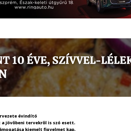
rvezete évindító
a jövőbeni tervekről is szó esett.
 támogatása kiemelt figyelmet kap.