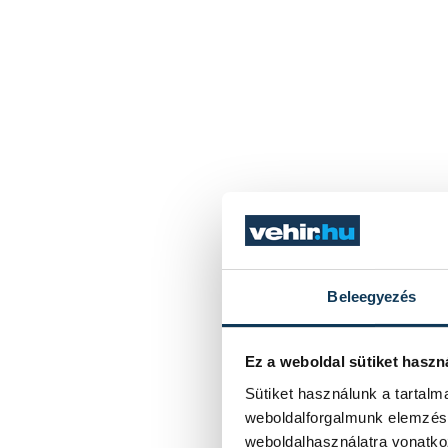
Beleegyezés
Ez a weboldal sütiket haszn
Sütiket használunk a tartal
weboldalforgalmunk elemzésé
weboldalhasználatra vonatko