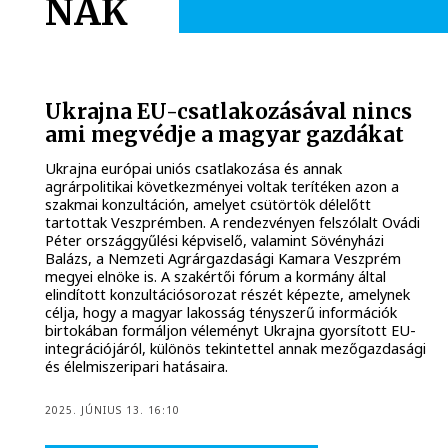
NAK
Ukrajna EU-csatlakozásával nincs
ami megvédje a magyar gazdákat
Ukrajna európai uniós csatlakozása és annak
agrárpolitikai következményei voltak terítéken azon a
szakmai konzultáción, amelyet csütörtök délelőtt
tartottak Veszprémben. A rendezvényen felszólalt Ovádi
Péter országgyűlési képviselő, valamint Sövényházi
Balázs, a Nemzeti Agrárgazdasági Kamara Veszprém
megyei elnöke is. A szakértői fórum a kormány által
elindított konzultációsorozat részét képezte, amelynek
célja, hogy a magyar lakosság tényszerű információk
birtokában formáljon véleményt Ukrajna gyorsított EU-
integrációjáról, különös tekintettel annak mezőgazdasági
és élelmiszeripari hatásaira.
2025. JÚNIUS 13. 16:10