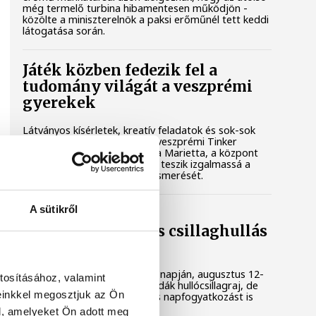
még termelő turbina hibamentesen működjön -
közölte a miniszterelnök a paksi erőműnél tett keddi
látogatása során.
Játék közben fedezik fel a
tudomány világát a veszprémi
gyerekek
Látványos kísérletek, kreatív feladatok és sok-sok
élmény várja a gyerekeket a veszprémi Tinker
Labsben. Videónkban Balassa Marietta, a központ
vezetője mutatja be, hogyan teszik izgalmassá a
természettudományok megismerését.
A sütikről
Augusztus 12-én
napfogyatkozás és csillaghullás
is vár ránk
Az év legsűrűbb csillagászati napján, augusztus 12-
tosításához, valamint
én éjjel tetőzik majd a Perseidák hullócsillagraj, de
einkkel megosztjuk az Ön
ugyanezen a napon részleges napfogyatkozást is
meg lehet majd figyelni.
l, amelyeket Ön adott meg