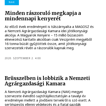
NAK
Minden rászoruló megkapja a
mindennapi kenyerét
Az előző évek eredményeit is túlszárnyalta a MAGOSZ és
a Nemzeti Agrárgazdasági Kamara idei jótékonysági
akciója. A Magyarok Kenyere – 15 millió búzaszem
elnevezésű karitatív akcióban csak Veszprém megyéből
16 tonna búzát gyűjtöttek össze, amit jótékonysági
szervezetek révén a rászorulók kapnak meg.
2020. SZEPTEMBER 2. 4:00
Brüsszelben is lobbizik a Nemzeti
Agrárgazdasági Kamara
A Nemzeti Agrárgazdasági Kamara (NAK) megyei
szervezete évindító sajtótájékoztatóján a tavalyi év
eredményei mellett a jövőbeni tervekről is szó esett. A
sertéspestis ellenni védekezés és a fiatal gazdák