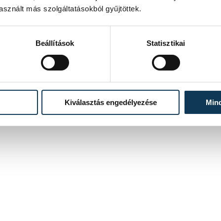
sznált más szolgáltatásokból gyűjtöttek.
Beállítások
Statisztikai
Kiválasztás engedélyezése
Min