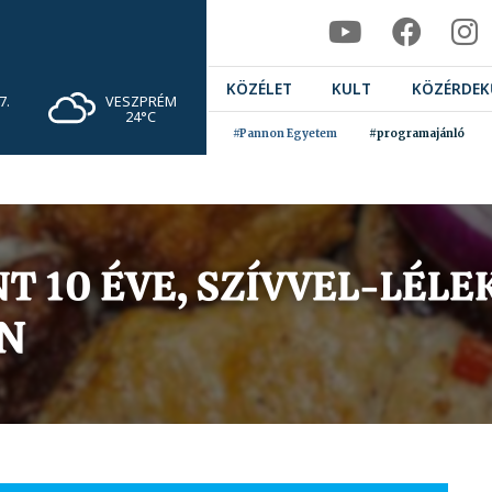
KÖZÉLET
KULT
KÖZÉRDEK
VESZPRÉM
7.
24°C
#Pannon Egyetem
#programajánló