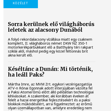
KÖZÉLET
Sorra kerülnek elő világháborús
leletek az alacsony Dunából
A folyó rekordalacsony vízállása miatt egy csaknem
komplett, II. világháborús német DKW NZ 350-1
motorkerékpárbukkant elő a Batthyány téri rakpart
sziklái alól, máshol pedig egy közel féltonnás brit
akna került elő.
Késéltánc a Dunán: Mi történik,
ha leáll Paks?
Mártha Imre, az MVM Zrt. egykori vezérigazgatója
ATV-n Rónai Egonnak adott interjújában vázolta fel
a Paksi Atomerőmű előtt álló példátlan technológiai
kihívásokat. A szakember, aki korábban éveken át
felelt a hazai energetikai fejlesztésekért és a paksi
blokkok működéséért, arra figyelmeztet: az erőmű
olyan üzemállapotban van, amelyre eredetileg nem