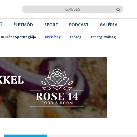
Ű
ÉLETMÓD
SPORT
PODCAST
GALÉRIA
#Európa Sportrégiója
#kék fény
#hőség
#energiaválság