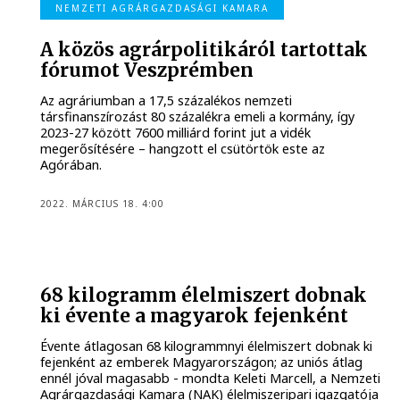
NEMZETI AGRÁRGAZDASÁGI KAMARA
A közös agrárpolitikáról tartottak
fórumot Veszprémben
Az agráriumban a 17,5 százalékos nemzeti
társfinanszírozást 80 százalékra emeli a kormány, így
2023-27 között 7600 milliárd forint jut a vidék
megerősítésére – hangzott el csütörtök este az
Agórában.
2022. MÁRCIUS 18. 4:00
68 kilogramm élelmiszert dobnak
ki évente a magyarok fejenként
Évente átlagosan 68 kilogrammnyi élelmiszert dobnak ki
fejenként az emberek Magyarországon; az uniós átlag
ennél jóval magasabb - mondta Keleti Marcell, a Nemzeti
Agrárgazdasági Kamara (NAK) élelmiszeripari igazgatója