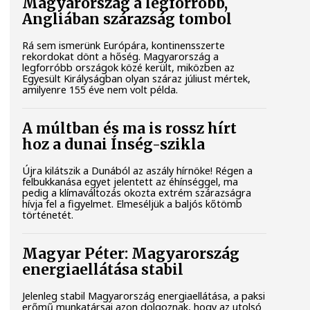
Magyarország a legforróbb,
Angliában szárazság tombol
Rá sem ismerünk Európára, kontinensszerte
rekordokat dönt a hőség. Magyarország a
legforróbb országok közé került, miközben az
Egyesült Királyságban olyan száraz júliust mértek,
amilyenre 155 éve nem volt példa.
A múltban és ma is rossz hírt
hoz a dunai Ínség-szikla
Újra kilátszik a Dunából az aszály hírnöke! Régen a
felbukkanása egyet jelentett az éhínséggel, ma
pedig a klímaváltozás okozta extrém szárazságra
hívja fel a figyelmet. Elmeséljük a baljós kőtömb
történetét.
Magyar Péter: Magyarország
energiaellátása stabil
Jelenleg stabil Magyarország energiaellátása, a paksi
erőmű munkatársai azon dolgoznak, hogy az utolsó