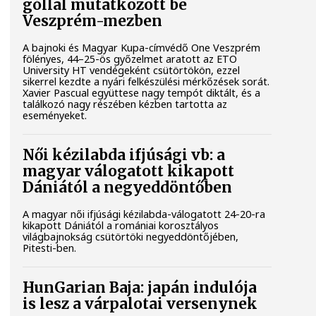
góllal mutatkozott be
Veszprém-mezben
A bajnoki és Magyar Kupa-címvédő One Veszprém
fölényes, 44–25-ös győzelmet aratott az ETO
University HT vendégeként csütörtökön, ezzel
sikerrel kezdte a nyári felkészülési mérkőzések sorát.
Xavier Pascual együttese nagy tempót diktált, és a
találkozó nagy részében kézben tartotta az
eseményeket.
Női kézilabda ifjúsági vb: a
magyar válogatott kikapott
Dániától a negyeddöntőben
A magyar női ifjúsági kézilabda-válogatott 24-20-ra
kikapott Dániától a romániai korosztályos
világbajnokság csütörtöki negyeddöntőjében,
Pitesti-ben.
HunGarian Baja: japán indulója
is lesz a várpalotai versenynek