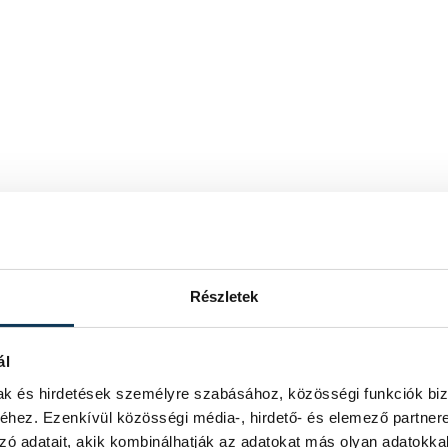
Részletek
ál
mak és hirdetések személyre szabásához, közösségi funkciók biz
hez. Ezenkívül közösségi média-, hirdető- és elemező partner
zó adatait, akik kombinálhatják az adatokat más olyan adatokka