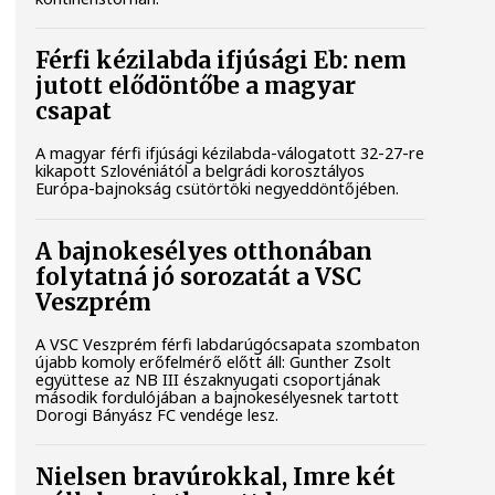
Férfi kézilabda ifjúsági Eb: nem
jutott elődöntőbe a magyar
csapat
A magyar férfi ifjúsági kézilabda-válogatott 32-27-re
kikapott Szlovéniától a belgrádi korosztályos
Európa-bajnokság csütörtöki negyeddöntőjében.
A bajnokesélyes otthonában
folytatná jó sorozatát a VSC
Veszprém
A VSC Veszprém férfi labdarúgócsapata szombaton
újabb komoly erőfelmérő előtt áll: Gunther Zsolt
együttese az NB III északnyugati csoportjának
második fordulójában a bajnokesélyesnek tartott
Dorogi Bányász FC vendége lesz.
Nielsen bravúrokkal, Imre két