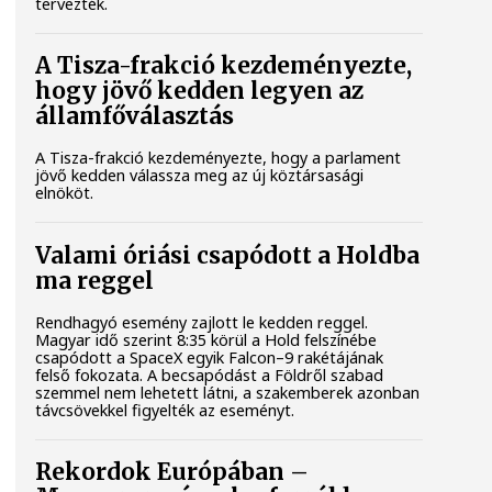
tervezték.
A Tisza-frakció kezdeményezte,
hogy jövő kedden legyen az
államfőválasztás
A Tisza-frakció kezdeményezte, hogy a parlament
jövő kedden válassza meg az új köztársasági
elnököt.
Valami óriási csapódott a Holdba
ma reggel
Rendhagyó esemény zajlott le kedden reggel.
Magyar idő szerint 8:35 körül a Hold felszínébe
csapódott a SpaceX egyik Falcon–9 rakétájának
felső fokozata. A becsapódást a Földről szabad
szemmel nem lehetett látni, a szakemberek azonban
távcsövekkel figyelték az eseményt.
Rekordok Európában –