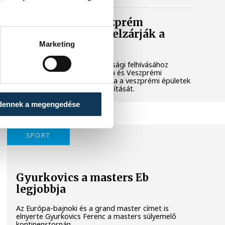
Lekapcsolják Veszprém
díszkivilágítását, elzárják a
szökőkutakat
Marketing
A kormány energiatakarékossági felhívásához
csatlakozva Veszprém városa és Veszprémi
Főegyházmegye is lekapcsolta a veszprémi épületek
és nevezetességek díszkivilágítását.
dennek a megengedése
SPORT
Gyurkovics a masters Eb
legjobbja
Az Európa-bajnoki és a grand master címet is
elnyerte Gyurkovics Ferenc a masters súlyemelő
kontinenstornán.