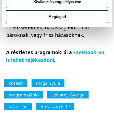
Kiválasztás engedélyezése
részeként ezért az idős házaspárokkal is
tartanak egy beszélgetést, valamint
Megtagad
számos további programmal készülnek
tinédzsereknek, házasság előtt álló
pároknak, vagy friss házasoknak.
A részletes programokról a
Facebook-on
is lehet tájékozódni
.
közélet
Porga Gyula
programajánló
Udvardy György
házasság
Házasság hete