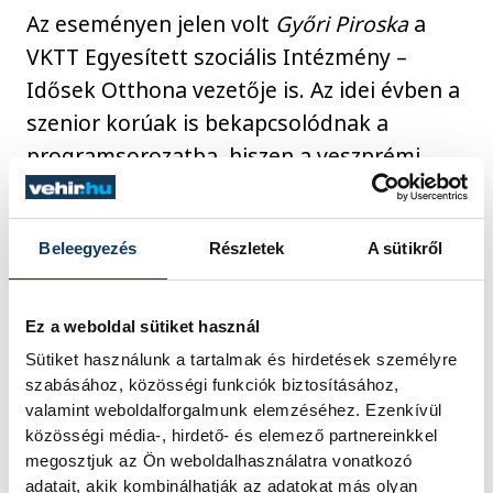
Az eseményen jelen volt
Győri Piroska
a
VKTT Egyesített szociális Intézmény –
Idősek Otthona vezetője is. Az idei évben a
szenior korúak is bekapcsolódnak a
programsorozatba, hiszen a veszprémi
intézményben is többen vannak, akik 50-60
éve élnek házasságban, az ő
Beleegyezés
Részletek
A sütikről
élettapasztalatuk, megélt nehézségeik és
örömeik bárki számára tanulságosak
lehetnek.
Ez a weboldal sütiket használ
Sütiket használunk a tartalmak és hirdetések személyre
szabásához, közösségi funkciók biztosításához,
Győri Piroska kiemelte, hogy fontosak a
valamint weboldalforgalmunk elemzéséhez. Ezenkívül
házasságban az olyan alapértékek, mint a
közösségi média-, hirdető- és elemező partnereinkkel
hűség, szeretet, de senkit sem kerülnek el
megosztjuk az Ön weboldalhasználatra vonatkozó
adatait, akik kombinálhatják az adatokat más olyan