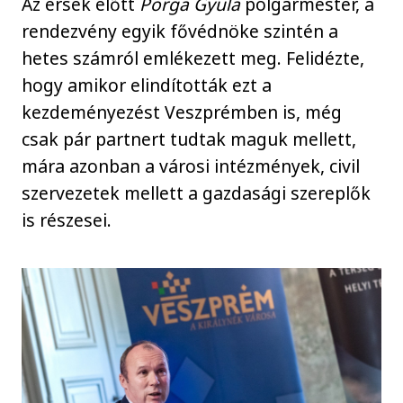
Az érsek előtt
Porga Gyula
polgármester, a
rendezvény egyik fővédnöke szintén a
hetes számról emlékezett meg. Felidézte,
hogy amikor elindították ezt a
kezdeményezést Veszprémben is, még
csak pár partnert tudtak maguk mellett,
mára azonban a városi intézmények, civil
szervezetek mellett a gazdasági szereplők
is részesei.