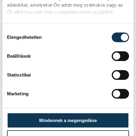
a mindennapokban a problémák, az pedig
adatokkal, amelyeket Ön adott meg számukra vagy az
egyáltalán nem mindegy, hogy ezekre
Ön által használt más szolgáltatásokból gyűjtöttek.
közösen milyen válaszokat adunk.
Hozzájárulás kiválasztása
Elengedhetetlen
Beállítások
Statisztikai
Marketing
Mindennek a megengedése
A Házasság Hete programsorozat