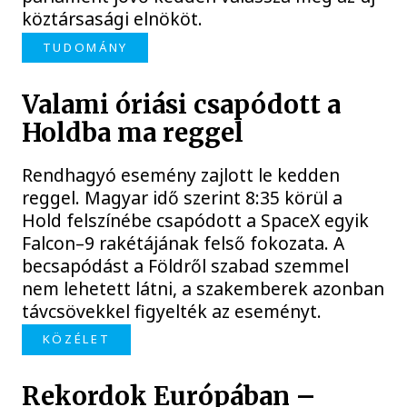
köztársasági elnököt.
TUDOMÁNY
Valami óriási csapódott a
Holdba ma reggel
Rendhagyó esemény zajlott le kedden
reggel. Magyar idő szerint 8:35 körül a
Hold felszínébe csapódott a SpaceX egyik
Falcon–9 rakétájának felső fokozata. A
becsapódást a Földről szabad szemmel
nem lehetett látni, a szakemberek azonban
távcsövekkel figyelték az eseményt.
KÖZÉLET
Rekordok Európában –