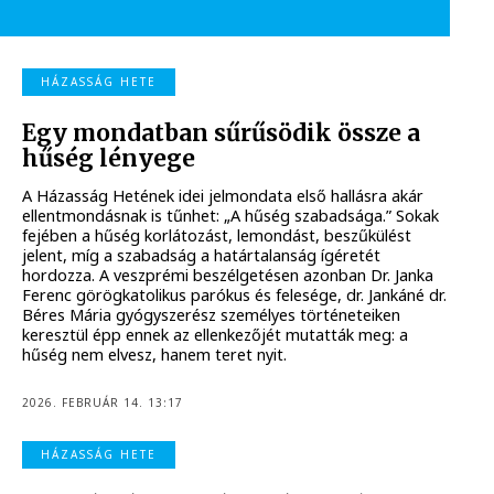
HÁZASSÁG HETE
Egy mondatban sűrűsödik össze a
hűség lényege
A Házasság Hetének idei jelmondata első hallásra akár
ellentmondásnak is tűnhet: „A hűség szabadsága.” Sokak
fejében a hűség korlátozást, lemondást, beszűkülést
jelent, míg a szabadság a határtalanság ígéretét
hordozza. A veszprémi beszélgetésen azonban Dr. Janka
Ferenc görögkatolikus parókus és felesége, dr. Jankáné dr.
Béres Mária gyógyszerész személyes történeteiken
keresztül épp ennek az ellenkezőjét mutatták meg: a
hűség nem elvesz, hanem teret nyit.
2026. FEBRUÁR 14. 13:17
HÁZASSÁG HETE