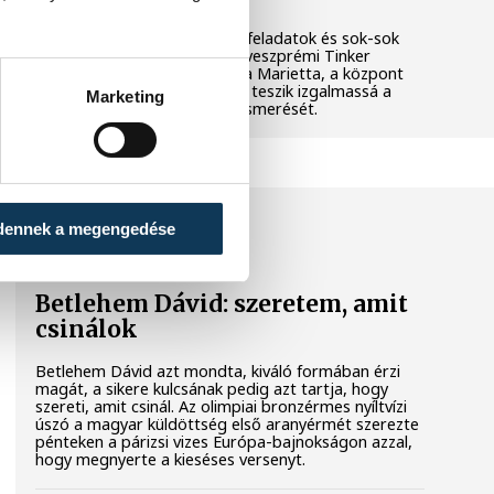
Látványos kísérletek, kreatív feladatok és sok-sok
élmény várja a gyerekeket a veszprémi Tinker
Labsben. Videónkban Balassa Marietta, a központ
vezetője mutatja be, hogyan teszik izgalmassá a
Marketing
természettudományok megismerését.
SPORT
dennek a megengedése
Betlehem Dávid: szeretem, amit
csinálok
Betlehem Dávid azt mondta, kiváló formában érzi
magát, a sikere kulcsának pedig azt tartja, hogy
szereti, amit csinál. Az olimpiai bronzérmes nyíltvízi
úszó a magyar küldöttség első aranyérmét szerezte
pénteken a párizsi vizes Európa-bajnokságon azzal,
hogy megnyerte a kieséses versenyt.