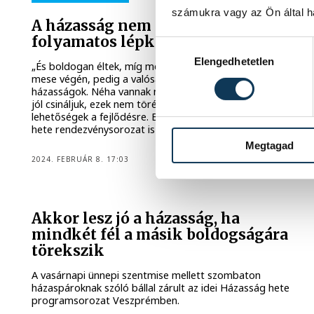
számukra vagy az Ön által ha
A házasság nem egy pont, hanem
folyamatos lépkedés
Hozzájárulás kiválasztása
Elengedhetetlen
„És boldogan éltek, míg meg nem haltak...” – hangzik el a
mese végén, pedig a valóságban ritkán így zajlanak a
házasságok. Néha vannak nehéz pillanatok benne, de ha
jól csináljuk, ezek nem töréspontok lesznek, hanem
lehetőségek a fejlődésre. Erre világít rá az idei Házasság
hete rendezvénysorozat is február 11–18. között.
Megtagad
2024. FEBRUÁR 8. 17:03
Akkor lesz jó a házasság, ha
mindkét fél a másik boldogságára
törekszik
A vasárnapi ünnepi szentmise mellett szombaton
házaspároknak szóló bállal zárult az idei Házasság hete
programsorozat Veszprémben.