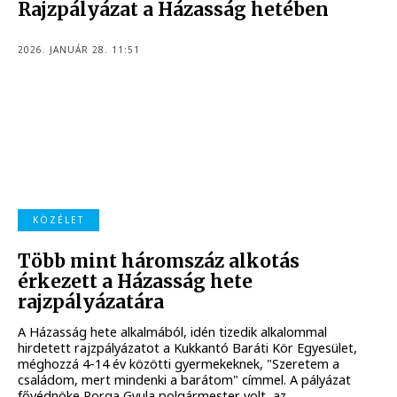
Rajzpályázat a Házasság hetében
2026. JANUÁR 28. 11:51
KÖZÉLET
Több mint háromszáz alkotás
érkezett a Házasság hete
rajzpályázatára
A Házasság hete alkalmából, idén tizedik alkalommal
hirdetett rajzpályázatot a Kukkantó Baráti Kör Egyesület,
méghozzá 4-14 év közötti gyermekeknek, "Szeretem a
családom, mert mindenki a barátom" címmel. A pályázat
fővédnöke Porga Gyula polgármester volt, az