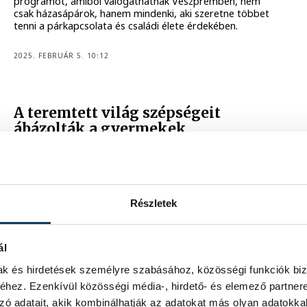
programot, amiből válogathatnak Veszprémben, nem
csak házasápárok, hanem mindenki, aki szeretne többet
tenni a párkapcsolata és családi élete érdekében.
2025. FEBRUÁR 5. 10:12
A teremtett világ szépségeit
ábázolták a gyermekek
A Házasság hete keretein belül – a témához kapcsolódó –
rajzpályázatra is sor került, méghozzá a Kukkantó
Egyesület szervezésében. Az óvodások, valamint a
kisiskolások pályaműveit szakmai zsűri értékelte, több
mint kétszáz rajz érkezett. Az eredményhirdetésre
Részletek
szombat délelőtt, a Veszprémi Petőfi Színházban került
sor.
ál
2024. FEBRUÁR 17. 13:36
mak és hirdetések személyre szabásához, közösségi funkciók biz
hez. Ezenkívül közösségi média-, hirdető- és elemező partner
HÁZASSÁG HETE
zó adatait, akik kombinálhatják az adatokat más olyan adatokka