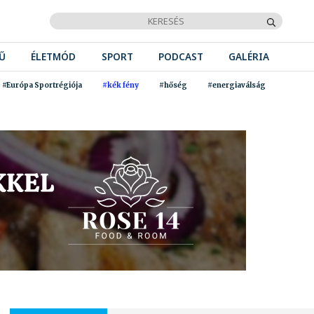
Ű
ÉLETMÓD
SPORT
PODCAST
GALÉRIA
#Európa Sportrégiója
#kék fény
#hőség
#energiaválság