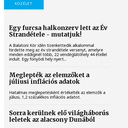
KÖZÉLET
Egy furcsa halkonzerv lett az Év
Strandétele - mutatjuk!
A Balatoni Kör idén tizenkettedik alkalommal
hirdette meg az év strandétele versenyt, amelyre
minden eddiginél több, 22 vendéglátóhely 44 étellel
indult. Egy fonyódi hely nyert...
Meglepték az elemzőket a
júliusi inflációs adatok
Hatalmas meglepetésként értékelték az elemzők a
júliusi, 1,2 százalékos inflációs adatot.
Sorra kerülnek elő világháborús
leletek az alacsony Dunából