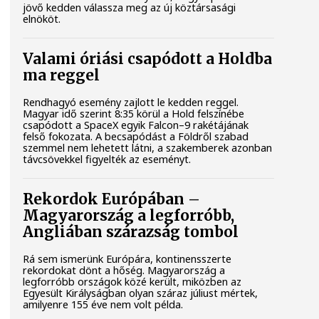
jövő kedden válassza meg az új köztársasági
elnököt.
Valami óriási csapódott a Holdba
ma reggel
Rendhagyó esemény zajlott le kedden reggel.
Magyar idő szerint 8:35 körül a Hold felszínébe
csapódott a SpaceX egyik Falcon–9 rakétájának
felső fokozata. A becsapódást a Földről szabad
szemmel nem lehetett látni, a szakemberek azonban
távcsövekkel figyelték az eseményt.
Rekordok Európában –
Magyarország a legforróbb,
Angliában szárazság tombol
Rá sem ismerünk Európára, kontinensszerte
rekordokat dönt a hőség. Magyarország a
legforróbb országok közé került, miközben az
Egyesült Királyságban olyan száraz júliust mértek,
amilyenre 155 éve nem volt példa.