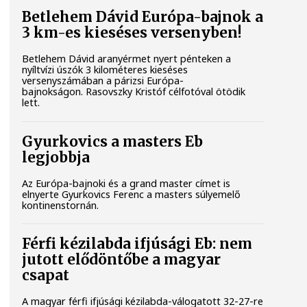
Betlehem Dávid Európa-bajnok a
3 km-es kieséses versenyben!
Betlehem Dávid aranyérmet nyert pénteken a
nyíltvízi úszók 3 kilométeres kieséses
versenyszámában a párizsi Európa-
bajnokságon. Rasovszky Kristóf célfotóval ötödik
lett.
Gyurkovics a masters Eb
legjobbja
Az Európa-bajnoki és a grand master címet is
elnyerte Gyurkovics Ferenc a masters súlyemelő
kontinenstornán.
Férfi kézilabda ifjúsági Eb: nem
jutott elődöntőbe a magyar
csapat
A magyar férfi ifjúsági kézilabda-válogatott 32-27-re