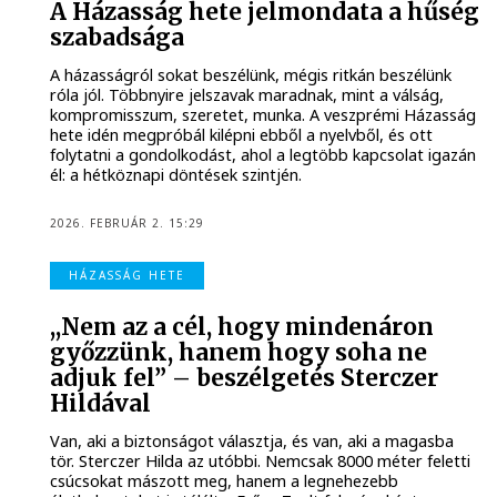
A Házasság hete jelmondata a hűség
szabadsága
A házasságról sokat beszélünk, mégis ritkán beszélünk
róla jól. Többnyire jelszavak maradnak, mint a válság,
kompromisszum, szeretet, munka. A veszprémi Házasság
hete idén megpróbál kilépni ebből a nyelvből, és ott
folytatni a gondolkodást, ahol a legtöbb kapcsolat igazán
él: a hétköznapi döntések szintjén.
2026. FEBRUÁR 2. 15:29
HÁZASSÁG HETE
,,Nem az a cél, hogy mindenáron
győzzünk, hanem hogy soha ne
adjuk fel” – beszélgetés Sterczer
Hildával
Van, aki a biztonságot választja, és van, aki a magasba
tör. Sterczer Hilda az utóbbi. Nemcsak 8000 méter feletti
csúcsokat mászott meg, hanem a legnehezebb