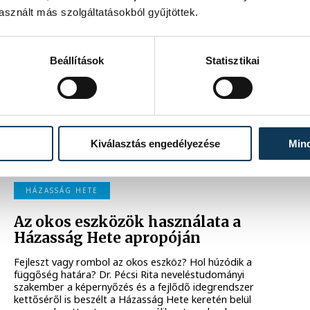
sznált más szolgáltatásokból gyűjtöttek.
Logókba zárt családi értékek
Szerdán délután a Városházán kihirdették az eredményét
Beállítások
Statisztikai
annak a rajzpályázatnak, amit a Házasság hete alkalmából
szerveztek meg helyi gyermekeknek. A feladat a szakmai
zsűri szerint sem volt egyszerű, logót, vagy pecsétmintát
kellett tervezni, aminek központi motívuma a család volt.
2023. FEBRUÁR 23. 14:53
Kiválasztás engedélyezése
Min
HÁZASSÁG HETE
Az okos eszközök használata a
Házasság Hete apropóján
Fejleszt vagy rombol az okos eszköz? Hol húzódik a
függőség határa? Dr. Pécsi Rita neveléstudományi
szakember a képernyőzés és a fejlődő idegrendszer
kettőséről is beszélt a Házasság Hete keretén belül