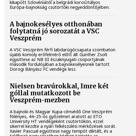
kikapott Szlovéniától a belgrádi korosztályos
Európa-bajnokság csütörtöki negyeddöntőjében.
A bajnokesélyes otthonában
folytatná jó sorozatát a VSC
Veszprém
A VSC Veszprém férfi labdarúgócsapata szombaton
újabb komoly erőfelmérő előtt áll: Gunther Zsolt
együttese az NB III északnyugati csoportjának
második fordulójában a bajnokesélyesnek tartott
Dorogi Bányász FC vendége lesz.
Nielsen bravúrokkal, Imre két
góllal mutatkozott be
Veszprém-mezben
A bajnoki és Magyar Kupa-címvédő One Veszprém
fölényes, 44–25-ös győzelmet aratott az ETO
University HT vendégeként csütörtökön, ezzel
sikerrel kezdte a nyári felkészülési mérkőzések sorát.
Xavier Pascual együttese nagy tempót diktált, és a
találkozó nagy részében kézben tartotta az