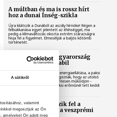
A múltban és ma is rossz hírt
hoz a dunai Ínség-szikla
Újra kilátszik a Dunából az aszály hírnöke! Régen a
felbukkanása egyet jelentett az éhínséggel, ma
pedig a klímaváltozás okozta extrém szárazságra
hívja fel a figyelmet. Elmeséljük a baljós kőtömb
történetét.
Magyar Péter: Magyarország
energiaellátása stabil
Jelenleg stabil Magyarország energiaellátása, a paksi
erőmű munkatársai azon dolgoznak, hogy az utolsó
A sütikről
még termelő turbina hibamentesen működjön -
közölte a miniszterelnök a paksi erőműnél tett keddi
látogatása során.
tosításához, valamint
Játék közben fedezik fel a
einkkel megosztjuk az Ön
tudomány világát a veszprémi
gyerekek
l, amelyeket Ön adott meg