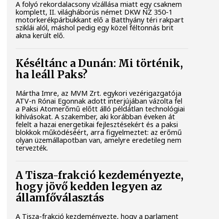
A folyó rekordalacsony vízállása miatt egy csaknem
komplett, II. világháborús német DKW NZ 350-1
motorkerékpárbukkant elő a Batthyány téri rakpart
sziklái alól, máshol pedig egy közel féltonnás brit
akna került elő.
Késéltánc a Dunán: Mi történik,
ha leáll Paks?
Mártha Imre, az MVM Zrt. egykori vezérigazgatója
ATV-n Rónai Egonnak adott interjújában vázolta fel
a Paksi Atomerőmű előtt álló példátlan technológiai
kihívásokat. A szakember, aki korábban éveken át
felelt a hazai energetikai fejlesztésekért és a paksi
blokkok működéséért, arra figyelmeztet: az erőmű
olyan üzemállapotban van, amelyre eredetileg nem
tervezték.
A Tisza-frakció kezdeményezte,
hogy jövő kedden legyen az
államfőválasztás
A Tisza-frakció kezdeményezte, hogy a parlament