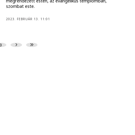
megrendezett esten, az evangélikus templomban,
szombat este.
2023. FEBRUÁR 13. 11:01
3