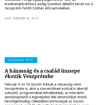
eredményhirdetésre pedig szombat délelőtt került sor a
Veszprémi Petőfi Színház előcsarnokában.
2025. FEBRUÁR 16. 10:31
HÁZASSÁG HETE
A házasság és a család ünnepe
ékezik Veszprémbe
Február 9. és 16. között érkezik a Házasság Hete
Veszprémbe is, ahol a szervezőknek ezúttal is sikerült
sokszínű programokkal előrukkolniuk, az interaktív
workshopoktól a legmélyebb lelki dimenziókat érintő
beszélgetésekig. Cikkünkben bemutatjuk az összes