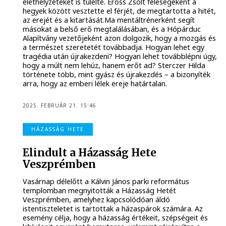
élethelyzeteket is túlélte. Erőss Zsolt feleségeként a
hegyek között vesztette el férjét, de megtartotta a hitét,
az erejét és a kitartását.Ma mentáltrénerként segít
másokat a belső erő megtalálásában, és a Hópárduc
Alapítvány vezetőjeként azon dolgozik, hogy a mozgás és
a természet szeretetét továbbadja. Hogyan lehet egy
tragédia után újrakezdeni? Hogyan lehet továbblépni úgy,
hogy a múlt nem lehúz, hanem erőt ad? Sterczer Hilda
története több, mint gyász és újrakezdés – a bizonyíték
arra, hogy az emberi lélek ereje határtalan.
2025. FEBRUÁR 21. 15:46
HÁZASSÁG HETE
Elindult a Házasság Hete
Veszprémben
Vasárnap délelőtt a Kálvin János parki református
templomban megnyitották a Házasság Hetét
Veszprémben, amelyhez kapcsolódóan áldó
istentiszteletet is tartottak a házaspárok számára. Az
esemény célja, hogy a házasság értékeit, szépségeit és