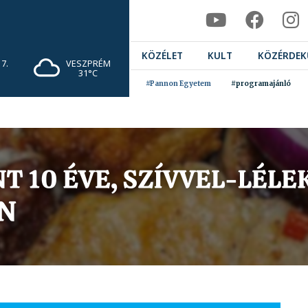
KÖZÉLET
KULT
KÖZÉRDEK
7.
VESZPRÉM
31°C
#Pannon Egyetem
#programajánló