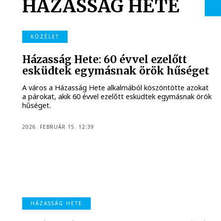
HÁZASSÁG HETE
KÖZÉLET
Házasság Hete: 60 évvel ezelőtt
esküdtek egymásnak örök hűséget
A város a Házasság Hete alkalmából köszöntötte azokat
a párokat, akik 60 évvel ezelőtt esküdtek egymásnak örök
hűséget.
2026. FEBRUÁR 15. 12:39
HÁZASSÁG HETE