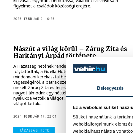
kihívásait egyaránt bemutassa, valamint ráirányítsa a
figyelmet a családok közösségi erejére.
2025. FEBRUÁR 9. 16:25
Nászút a világ körül – Zárug Zita és
Harkányi Árpád története
A Házasság hetének rendezvényei szombaton is
folytatódtak, a Gizella Hotel És Étteremben egy nem
mindennapi kerekasztal beszélgetésre került sor. Az idő
végességéről, a bátrak szerencséjéről, a tudatosságról
mesélt Zárug Zita és férje, Harkányi Árpád, akik mertek
Beleegyezés
nagyot álmodni: egy héttel esküvőjük után szó szerint a
nyakukba vették a világot, biciklire ültek, és négy évig
világot láttak…
Ez a weboldal sütiket haszn
2024. FEBRUÁR 17. 22:01
Sütiket használunk a tartal
weboldalforgalmunk elemzésé
HÁZASSÁG HETE
weboldalhasználatra vonatko