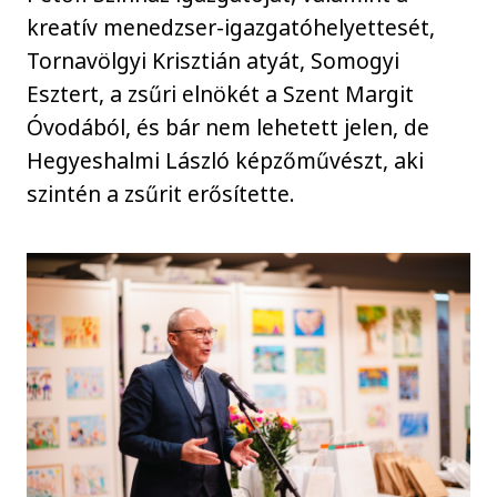
kreatív menedzser-igazgatóhelyettesét,
Tornavölgyi Krisztián atyát, Somogyi
Esztert, a zsűri elnökét a Szent Margit
Óvodából, és bár nem lehetett jelen, de
Hegyeshalmi László képzőművészt, aki
szintén a zsűrit erősítette.