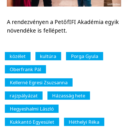
A rendezvényen a PetőfIFI Akadémia egyik
növendéke is fellépett.
közélet
kultúra
Porga Gyula
Oberfrank Pál
Kellerné Egresi Zsuzsanna
rajzpályázat
Házasság hete
Hegyeshalmi László
Kukkantó Egyesület
Héthelyi Réka