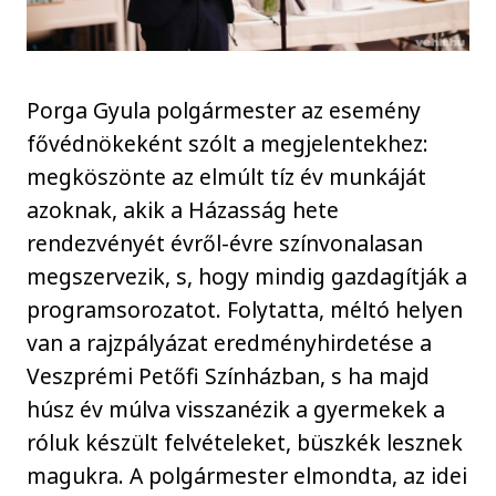
Porga Gyula polgármester az esemény
fővédnökeként szólt a megjelentekhez:
megköszönte az elmúlt tíz év munkáját
azoknak, akik a Házasság hete
rendezvényét évről-évre színvonalasan
megszervezik, s, hogy mindig gazdagítják a
programsorozatot. Folytatta, méltó helyen
van a rajzpályázat eredményhirdetése a
Veszprémi Petőfi Színházban, s ha majd
húsz év múlva visszanézik a gyermekek a
róluk készült felvételeket, büszkék lesznek
magukra. A polgármester elmondta, az idei