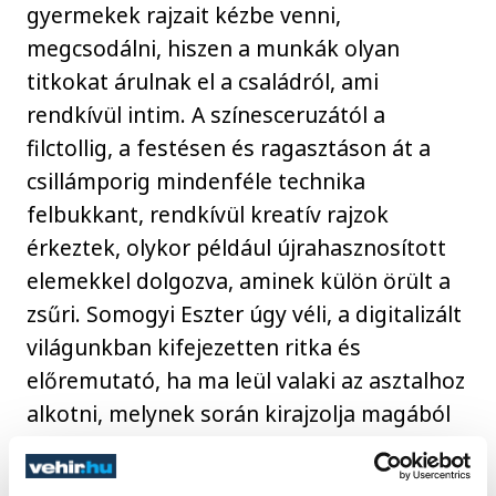
gyermekek rajzait kézbe venni,
megcsodálni, hiszen a munkák olyan
titkokat árulnak el a családról, ami
rendkívül intim. A színesceruzától a
filctollig, a festésen és ragasztáson át a
csillámporig mindenféle technika
felbukkant, rendkívül kreatív rajzok
érkeztek, olykor például újrahasznosított
elemekkel dolgozva, aminek külön örült a
zsűri. Somogyi Eszter úgy véli, a digitalizált
világunkban kifejezetten ritka és
előremutató, ha ma leül valaki az asztalhoz
alkotni, melynek során kirajzolja magából
saját, belső érzéseit.