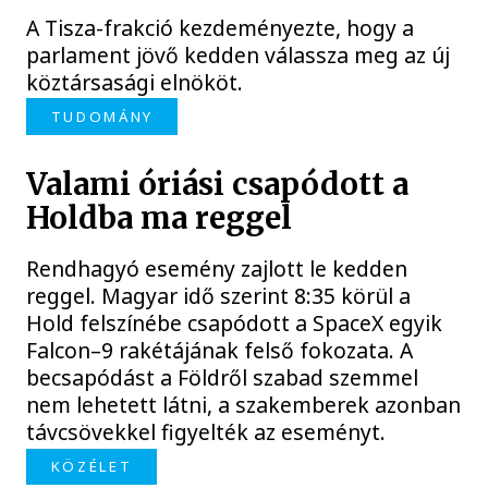
A Tisza-frakció kezdeményezte, hogy a
parlament jövő kedden válassza meg az új
köztársasági elnököt.
TUDOMÁNY
Valami óriási csapódott a
Holdba ma reggel
Rendhagyó esemény zajlott le kedden
reggel. Magyar idő szerint 8:35 körül a
Hold felszínébe csapódott a SpaceX egyik
Falcon–9 rakétájának felső fokozata. A
becsapódást a Földről szabad szemmel
nem lehetett látni, a szakemberek azonban
távcsövekkel figyelték az eseményt.
KÖZÉLET