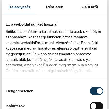
Beleegyezés
Részletek
A sütikről
Ez a weboldal sütiket használ
Sütiket használunk a tartalmak és hirdetések személyre
szabásához, közösségi funkciók biztosításához,
valamint weboldalforgalmunk elemzéséhez. Ezenkívül
közösségi média-, hirdető- és elemező partnereinkkel
megosztjuk az Ön weboldalhasználatra vonatkozó
adatait, akik kombinálhatják az adatokat más olyan
adatokkal, amelyeket Ön adott meg számukra vagy az
Ön által használt más szolgáltatásokból gyűjtöttek.
A rajzpályázaton érseki különdíjakkal is
Hozzájárulás kiválasztása
jutalmazták a gyermekeket, Tornavölgyi
Elengedhetetlen
Krisztián atya egy Fekete István idézettel
kezdett: hogyan lehet jól megismerni az
Beállítások