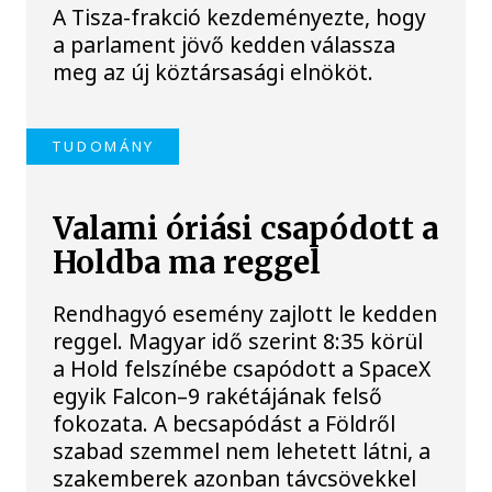
A Tisza-frakció kezdeményezte, hogy
a parlament jövő kedden válassza
meg az új köztársasági elnököt.
TUDOMÁNY
Valami óriási csapódott a
Holdba ma reggel
Rendhagyó esemény zajlott le kedden
reggel. Magyar idő szerint 8:35 körül
a Hold felszínébe csapódott a SpaceX
egyik Falcon–9 rakétájának felső
fokozata. A becsapódást a Földről
szabad szemmel nem lehetett látni, a
szakemberek azonban távcsövekkel